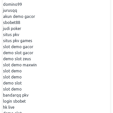
domino99
jurusqq
akun demo gacor
sbobet88
judi poker
situs pkv
situs pkv games
slot demo gacor
demo slot gacor
demo slot zeus
slot demo maxwin
slot demo
slot demo
demo slot
slot demo
bandarqq pkv
login sbobet
hk live