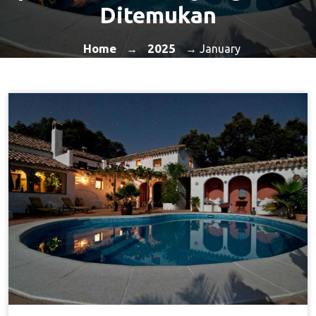
Ditemukan
Home
2025
→
→ January