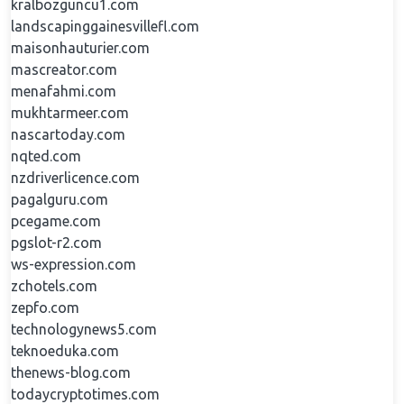
kralbozguncu1.com
landscapinggainesvillefl.com
maisonhauturier.com
mascreator.com
menafahmi.com
mukhtarmeer.com
nascartoday.com
nqted.com
nzdriverlicence.com
pagalguru.com
pcegame.com
pgslot-r2.com
ws-expression.com
zchotels.com
zepfo.com
technologynews5.com
teknoeduka.com
thenews-blog.com
todaycryptotimes.com