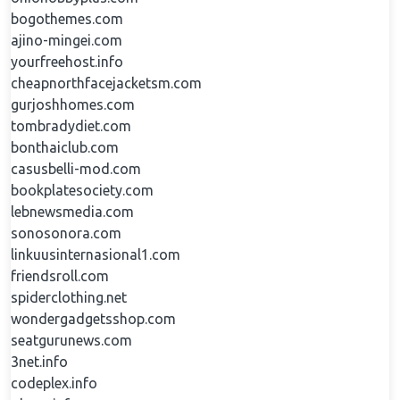
bogothemes.com
ajino-mingei.com
yourfreehost.info
cheapnorthfacejacketsm.com
gurjoshhomes.com
tombradydiet.com
bonthaiclub.com
casusbelli-mod.com
bookplatesociety.com
lebnewsmedia.com
sonosonora.com
linkuusinternasional1.com
friendsroll.com
spiderclothing.net
wondergadgetsshop.com
seatgurunews.com
3net.info
codeplex.info