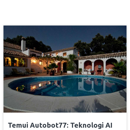
Temui Autobot77: Teknologi AI