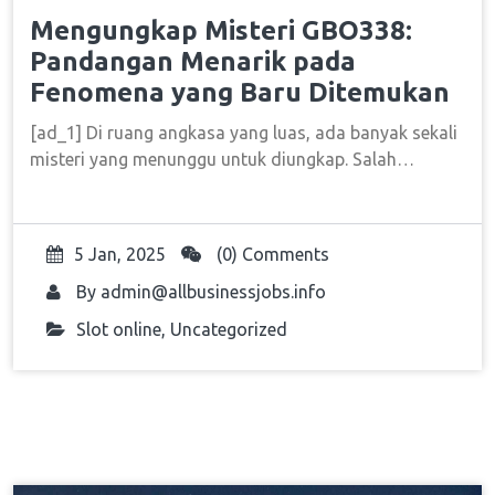
Mengungkap Misteri GBO338:
Pandangan Menarik pada
Fenomena yang Baru Ditemukan
[ad_1] Di ruang angkasa yang luas, ada banyak sekali
misteri yang menunggu untuk diungkap. Salah…
5 Jan, 2025
(0) Comments
By
admin@allbusinessjobs.info
Slot online
,
Uncategorized