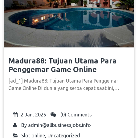
Madura88: Tujuan Utama Para
Penggemar Game Online
[ad_1] Madura88: Tujuan Utama Para Penggemar
Game Online Di dunia yang serba cepat saat ini,…
2 Jan, 2025
(0) Comments
By
admin@allbusinessjobs.info
Slot online
,
Uncategorized