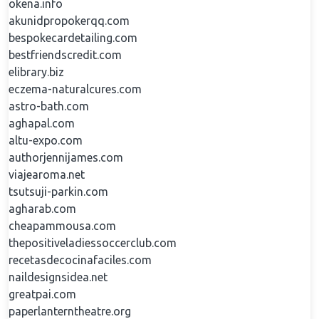
okena.info
akunidpropokerqq.com
bespokecardetailing.com
bestfriendscredit.com
elibrary.biz
eczema-naturalcures.com
astro-bath.com
aghapal.com
altu-expo.com
authorjennijames.com
viajearoma.net
tsutsuji-parkin.com
agharab.com
cheapammousa.com
thepositiveladiessoccerclub.com
recetasdecocinafaciles.com
naildesignsidea.net
greatpai.com
paperlanterntheatre.org