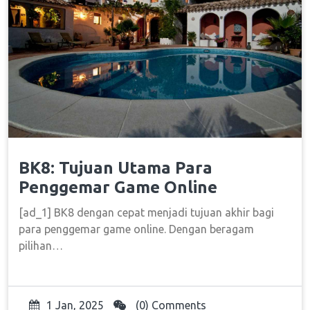
BK8: Tujuan Utama Para
Penggemar Game Online
[ad_1] BK8 dengan cepat menjadi tujuan akhir bagi
para penggemar game online. Dengan beragam
pilihan…
1 Jan, 2025
(0) Comments