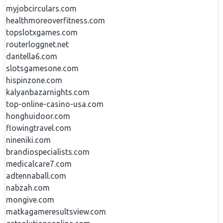
myjobcirculars.com
healthmoreoverfitness.com
topslotxgames.com
routerloggnet.net
dantella6.com
slotsgamesone.com
hispinzone.com
kalyanbazarnights.com
top-online-casino-usa.com
honghuidoor.com
flowingtravel.com
nineniki.com
brandiospecialists.com
medicalcare7.com
adtennaball.com
nabzah.com
mongive.com
matkagameresultsview.com