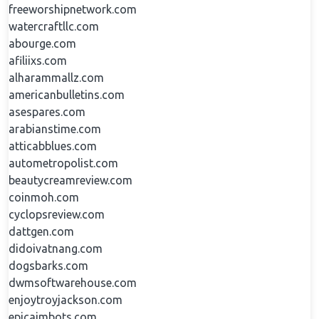
freeworshipnetwork.com
watercraftllc.com
abourge.com
afiliixs.com
alharammallz.com
americanbulletins.com
asespares.com
arabianstime.com
atticabblues.com
autometropolist.com
beautycreamreview.com
coinmoh.com
cyclopsreview.com
dattgen.com
didoivatnang.com
dogsbarks.com
dwmsoftwarehouse.com
enjoytroyjackson.com
epicaimbots.com