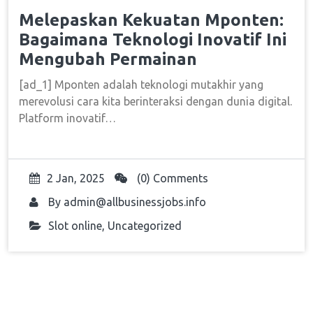
Melepaskan Kekuatan Mponten:
Bagaimana Teknologi Inovatif Ini
Mengubah Permainan
[ad_1] Mponten adalah teknologi mutakhir yang
merevolusi cara kita berinteraksi dengan dunia digital.
Platform inovatif…
2 Jan, 2025
(0) Comments
By
admin@allbusinessjobs.info
Slot online
,
Uncategorized