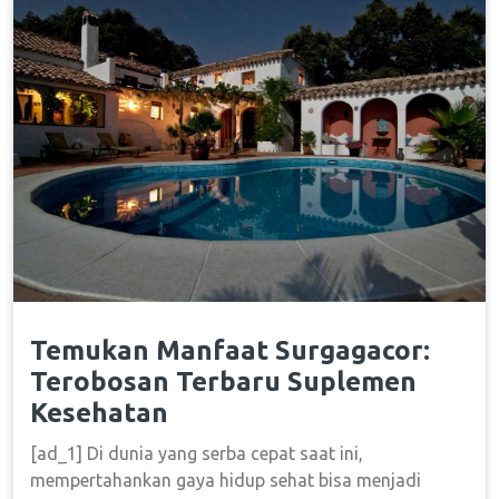
Temukan Manfaat Surgagacor:
Terobosan Terbaru Suplemen
Kesehatan
[ad_1] Di dunia yang serba cepat saat ini,
mempertahankan gaya hidup sehat bisa menjadi