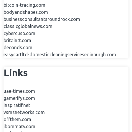
bitcoin-tracing.com
bodyandshapes.com
businessconsultantsroundrock.com
classicglobalnews.com
cybercusp.com
britaintt.com
deconds.com
easycartltd-domesticcleaningservicesedinburgh.com
Links
uae-times.com
gamerifys.com
inspiratif.net
vsmsnetworks.com
offthem.com
ibommatv.com