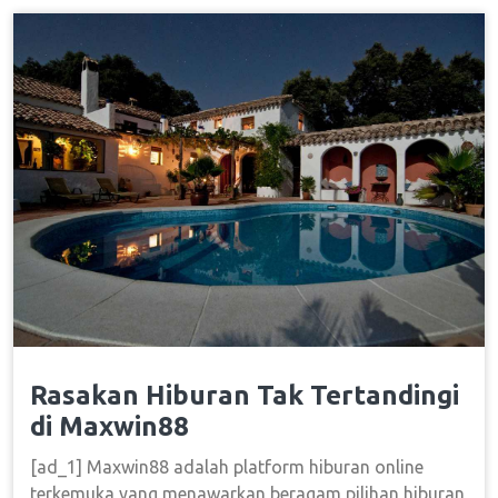
Rasakan Hiburan Tak Tertandingi
di Maxwin88
[ad_1] Maxwin88 adalah platform hiburan online
terkemuka yang menawarkan beragam pilihan hiburan