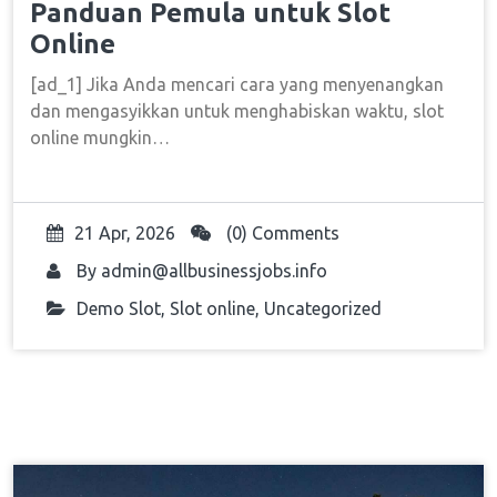
Panduan Pemula untuk Slot
Online
[ad_1] Jika Anda mencari cara yang menyenangkan
dan mengasyikkan untuk menghabiskan waktu, slot
online mungkin…
21 Apr, 2026
(0) Comments
By
admin@allbusinessjobs.info
Demo Slot
,
Slot online
,
Uncategorized