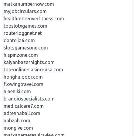
matkanumbernow.com
myjobcirculars.com
healthmoreoverfitness.com
topslotxgames.com
routerloggnet.net
dantella6.com
slotsgamesone.com
hispinzone.com
kalyanbazarnights.com
top-online-casino-usa.com
honghuidoor.com
flowingtravel.com
nineniki.com
brandiospecialists.com
medicalcare7.com
adtennaball.com
nabzah.com
mongive.com
matkagameresultsview.com