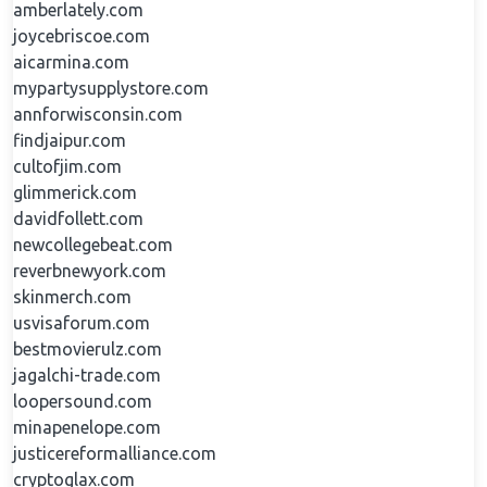
amberlately.com
joycebriscoe.com
aicarmina.com
mypartysupplystore.com
annforwisconsin.com
findjaipur.com
cultofjim.com
glimmerick.com
davidfollett.com
newcollegebeat.com
reverbnewyork.com
skinmerch.com
usvisaforum.com
bestmovierulz.com
jagalchi-trade.com
loopersound.com
minapenelope.com
justicereformalliance.com
cryptoglax.com