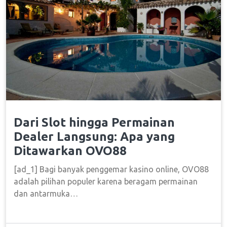
Dari Slot hingga Permainan
Dealer Langsung: Apa yang
Ditawarkan OVO88
[ad_1] Bagi banyak penggemar kasino online, OVO88
adalah pilihan populer karena beragam permainan
dan antarmuka…