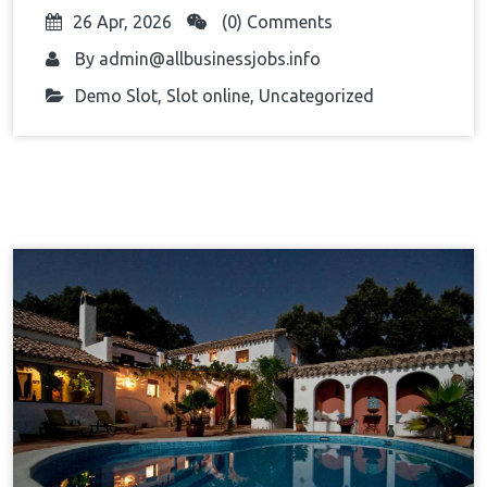
26 Apr, 2026
(0) Comments
By
admin@allbusinessjobs.info
Demo Slot
,
Slot online
,
Uncategorized