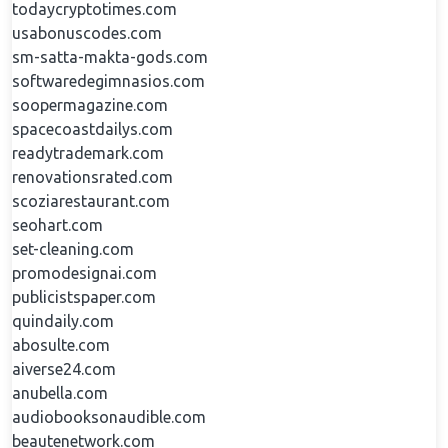
todaycryptotimes.com
usabonuscodes.com
sm-satta-makta-gods.com
softwaredegimnasios.com
soopermagazine.com
spacecoastdailys.com
readytrademark.com
renovationsrated.com
scoziarestaurant.com
seohart.com
set-cleaning.com
promodesignai.com
publicistspaper.com
quindaily.com
abosulte.com
aiverse24.com
anubella.com
audiobooksonaudible.com
beautenetwork.com