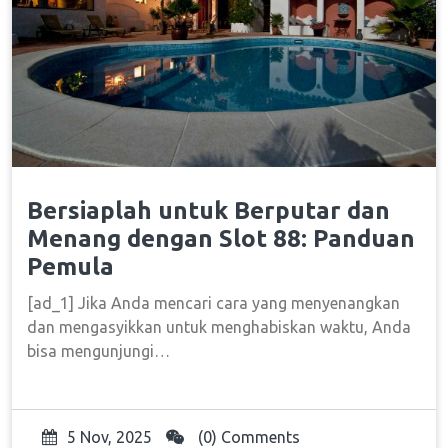
Bersiaplah untuk Berputar dan
Menang dengan Slot 88: Panduan
Pemula
[ad_1] Jika Anda mencari cara yang menyenangkan
dan mengasyikkan untuk menghabiskan waktu, Anda
bisa mengunjungi…
5 Nov, 2025
(0) Comments