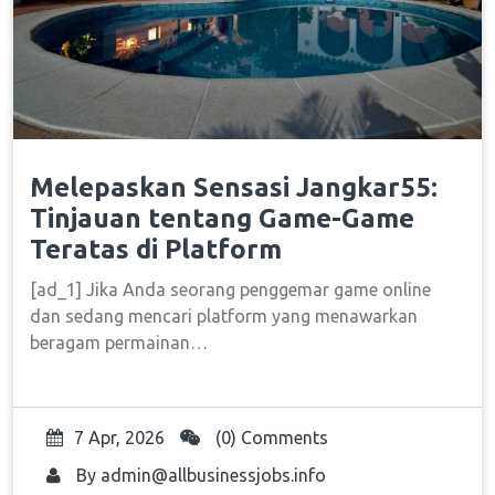
Melepaskan Sensasi Jangkar55:
Tinjauan tentang Game-Game
Teratas di Platform
[ad_1] Jika Anda seorang penggemar game online
dan sedang mencari platform yang menawarkan
beragam permainan…
7 Apr, 2026
(0) Comments
By
admin@allbusinessjobs.info