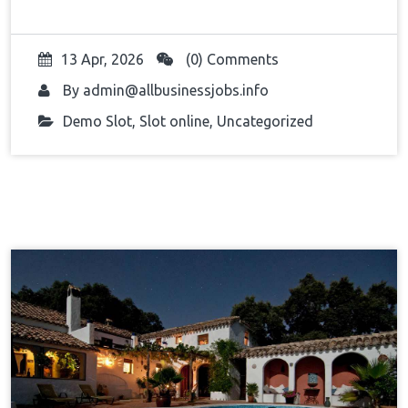
13 Apr, 2026
(0) Comments
By
admin@allbusinessjobs.info
Demo Slot
,
Slot online
,
Uncategorized