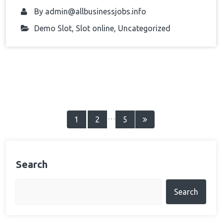
By
admin@allbusinessjobs.info
Demo Slot
,
Slot online
,
Uncategorized
Posts
…
1
2
5
navigation
Search
Search