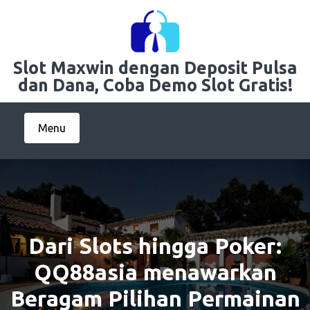
Skip
to
content
Slot Maxwin dengan Deposit Pulsa
dan Dana, Coba Demo Slot Gratis!
Menu
Dari Slots hingga Poker:
QQ88asia menawarkan
Beragam Pilihan Permainan