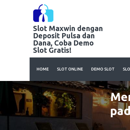
Skip
to
content
Slot Maxwin dengan
Deposit Pulsa dan
Dana, Coba Demo
Slot Gratis!
HOME
SLOT ONLINE
DEMO SLOT
SL
Me
pad