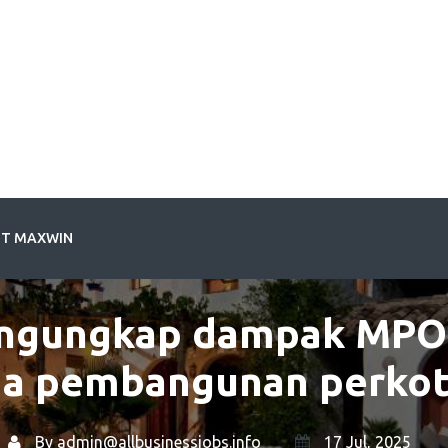
OT MAXWIN
ngungkap dampak MPO
a pembangunan perko
By
admin@allbusinessjobs.info
17 Jul, 2025