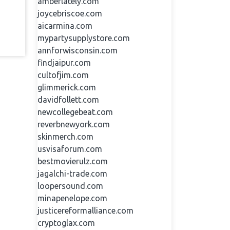
amberlately.com
joycebriscoe.com
aicarmina.com
mypartysupplystore.com
annforwisconsin.com
findjaipur.com
cultofjim.com
glimmerick.com
davidfollett.com
newcollegebeat.com
reverbnewyork.com
skinmerch.com
usvisaforum.com
bestmovierulz.com
jagalchi-trade.com
loopersound.com
minapenelope.com
justicereformalliance.com
cryptoglax.com