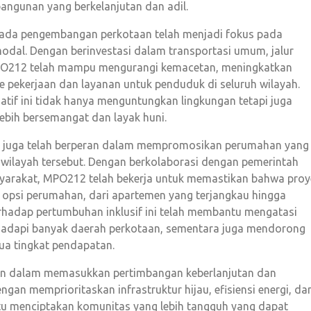
angunan yang berkelanjutan dan adil.
ada pengembangan perkotaan telah menjadi fokus pada
dal. Dengan berinvestasi dalam transportasi umum, jalur
, MPO212 telah mampu mengurangi kemacetan, meningkatkan
e pekerjaan dan layanan untuk penduduk di seluruh wilayah.
tif ini tidak hanya menguntungkan lingkungan tetapi juga
bih bersemangat dan layak huni.
2 juga telah berperan dalam mempromosikan perumahan yang
wilayah tersebut. Dengan berkolaborasi dengan pemerintah
yarakat, MPO212 telah bekerja untuk memastikan bahwa proy
psi perumahan, dari apartemen yang terjangkau hingga
hadap pertumbuhan inklusif ini telah membantu mengatasi
ihadapi banyak daerah perkotaan, sementara juga mendorong
ua tingkat pendapatan.
pin dalam memasukkan pertimbangan keberlanjutan dan
an memprioritaskan infrastruktur hijau, efisiensi energi, da
tu menciptakan komunitas yang lebih tangguh yang dapat