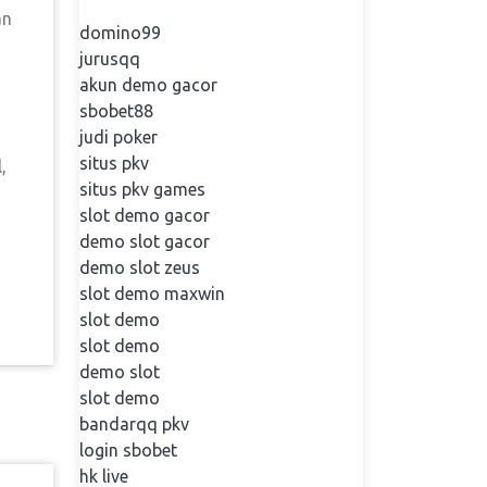
an
domino99
jurusqq
akun demo gacor
sbobet88
judi poker
situs pkv
,
situs pkv games
slot demo gacor
demo slot gacor
demo slot zeus
slot demo maxwin
slot demo
slot demo
demo slot
slot demo
bandarqq pkv
login sbobet
hk live