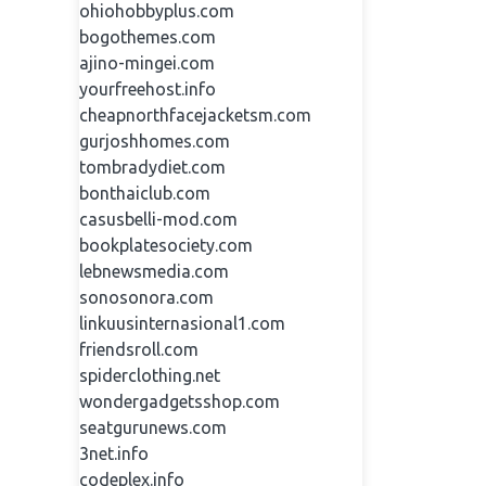
ohiohobbyplus.com
bogothemes.com
ajino-mingei.com
yourfreehost.info
cheapnorthfacejacketsm.com
gurjoshhomes.com
tombradydiet.com
bonthaiclub.com
casusbelli-mod.com
bookplatesociety.com
lebnewsmedia.com
sonosonora.com
linkuusinternasional1.com
friendsroll.com
spiderclothing.net
wondergadgetsshop.com
seatgurunews.com
3net.info
codeplex.info