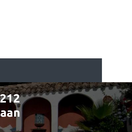
212
taan