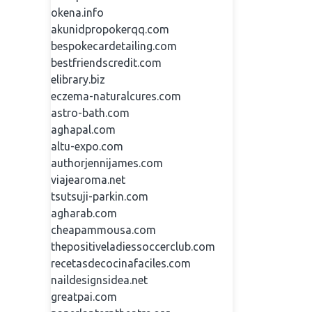
okena.info
akunidpropokerqq.com
bespokecardetailing.com
bestfriendscredit.com
elibrary.biz
eczema-naturalcures.com
astro-bath.com
aghapal.com
altu-expo.com
authorjennijames.com
viajearoma.net
tsutsuji-parkin.com
agharab.com
cheapammousa.com
thepositiveladiessoccerclub.com
recetasdecocinafaciles.com
naildesignsidea.net
greatpai.com