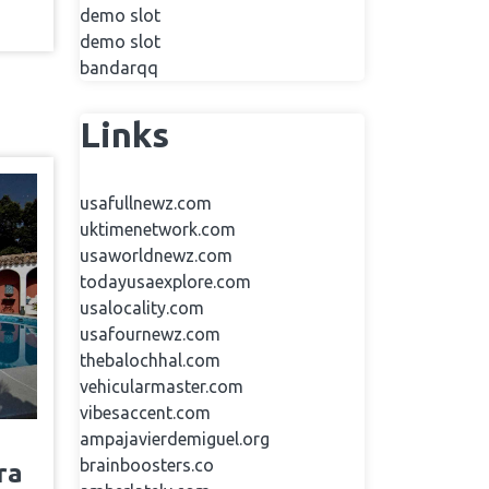
demo slot
demo slot
bandarqq
Links
usafullnewz.com
uktimenetwork.com
usaworldnewz.com
todayusaexplore.com
usalocality.com
usafournewz.com
thebalochhal.com
vehicularmaster.com
vibesaccent.com
ampajavierdemiguel.org
brainboosters.co
ra