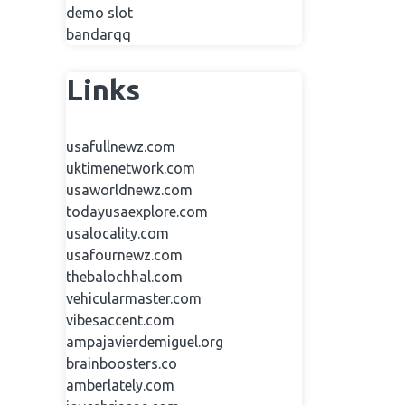
demo slot
bandarqq
Links
usafullnewz.com
uktimenetwork.com
usaworldnewz.com
todayusaexplore.com
usalocality.com
usafournewz.com
thebalochhal.com
vehicularmaster.com
vibesaccent.com
ampajavierdemiguel.org
brainboosters.co
amberlately.com