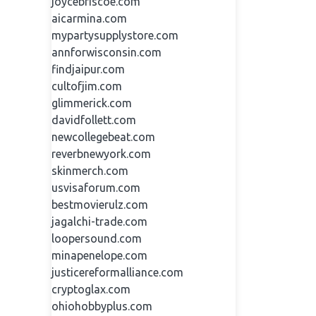
joycebriscoe.com
aicarmina.com
mypartysupplystore.com
annforwisconsin.com
findjaipur.com
cultofjim.com
glimmerick.com
davidfollett.com
newcollegebeat.com
reverbnewyork.com
skinmerch.com
usvisaforum.com
bestmovierulz.com
jagalchi-trade.com
loopersound.com
minapenelope.com
justicereformalliance.com
cryptoglax.com
ohiohobbyplus.com