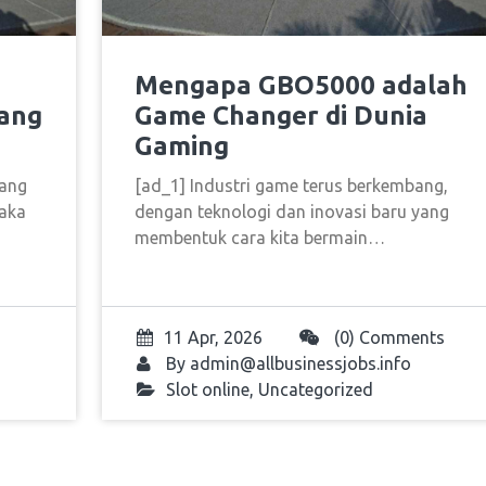
Mengapa GBO5000 adalah
yang
Game Changer di Dunia
Gaming
yang
[ad_1] Industri game terus berkembang,
maka
dengan teknologi dan inovasi baru yang
membentuk cara kita bermain…
11 Apr, 2026
(0) Comments
By
admin@allbusinessjobs.info
Slot online
,
Uncategorized