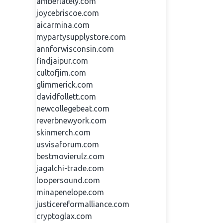
amberlately.com
joycebriscoe.com
aicarmina.com
mypartysupplystore.com
annforwisconsin.com
findjaipur.com
cultofjim.com
glimmerick.com
davidfollett.com
newcollegebeat.com
reverbnewyork.com
skinmerch.com
usvisaforum.com
bestmovierulz.com
jagalchi-trade.com
loopersound.com
minapenelope.com
justicereformalliance.com
cryptoglax.com