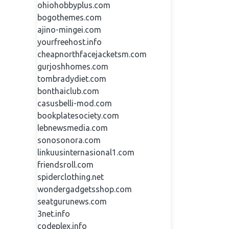
ohiohobbyplus.com
bogothemes.com
ajino-mingei.com
yourfreehost.info
cheapnorthfacejacketsm.com
gurjoshhomes.com
tombradydiet.com
bonthaiclub.com
casusbelli-mod.com
bookplatesociety.com
lebnewsmedia.com
sonosonora.com
linkuusinternasional1.com
friendsroll.com
spiderclothing.net
wondergadgetsshop.com
seatgurunews.com
3net.info
codeplex.info