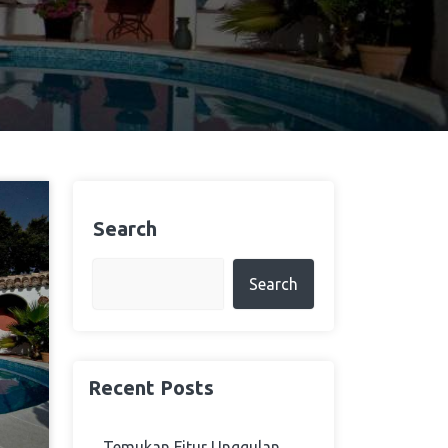
Search
Search
Recent Posts
Temukan Fitur Unggulan