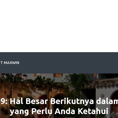
OT MAXWIN
9: Hal Besar Berikutnya dala
yang Perlu Anda Ketahui