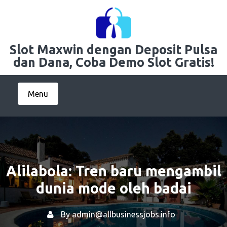
Skip
to
content
Slot Maxwin dengan Deposit Pulsa
dan Dana, Coba Demo Slot Gratis!
Menu
Alilabola: Tren baru mengambil
dunia mode oleh badai
By
admin@allbusinessjobs.info