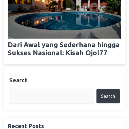
Dari Awal yang Sederhana hingga
Sukses Nasional: Kisah Ojol77
Search
Search
Recent Posts