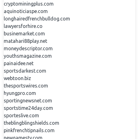
cryptominingplus.com
aquinoticiaspe.com
longhairedfrenchbulldog.com
lawyersforhire.co
businemarket.com
matahari88play.net
moneydescriptor.com
youthsmagazine.com
painaidee.net
sportsdarkest.com
webtoon.biz
thesportswires.com
hyungpro.com
sportingnewsnet.com
sportstime24day.com
sporteslive.com
theblingblingshields.com
pinkfrenchtipnails.com
newgamestv.com