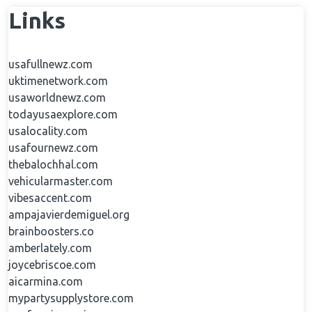
Links
usafullnewz.com
uktimenetwork.com
usaworldnewz.com
todayusaexplore.com
usalocality.com
usafournewz.com
thebalochhal.com
vehicularmaster.com
vibesaccent.com
ampajavierdemiguel.org
brainboosters.co
amberlately.com
joycebriscoe.com
aicarmina.com
mypartysupplystore.com