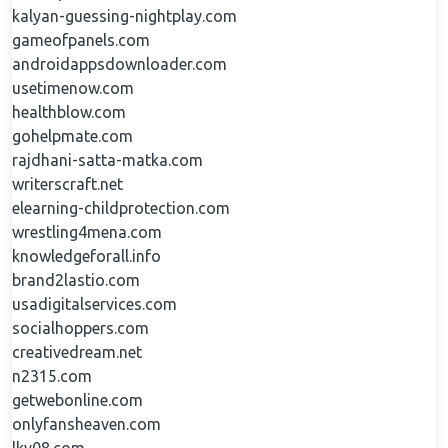
kalyan-guessing-nightplay.com
gameofpanels.com
androidappsdownloader.com
usetimenow.com
healthblow.com
gohelpmate.com
rajdhani-satta-matka.com
writerscraft.net
elearning-childprotection.com
wrestling4mena.com
knowledgeforall.info
brand2lastio.com
usadigitalservices.com
socialhoppers.com
creativedream.net
n2315.com
getwebonline.com
onlyfansheaven.com