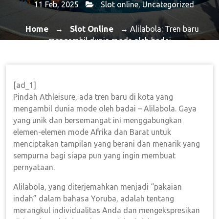
11 Feb, 2025
Slot online
,
Uncategorized
Home
Slot Online
→
→ Alilabola: Tren baru
mengambil dunia mode oleh badai
[ad_1]
Pindah Athleisure, ada tren baru di kota yang
mengambil dunia mode oleh badai – Alilabola. Gaya
yang unik dan bersemangat ini menggabungkan
elemen-elemen mode Afrika dan Barat untuk
menciptakan tampilan yang berani dan menarik yang
sempurna bagi siapa pun yang ingin membuat
pernyataan.
Alilabola, yang diterjemahkan menjadi “pakaian
indah” dalam bahasa Yoruba, adalah tentang
merangkul individualitas Anda dan mengekspresikan