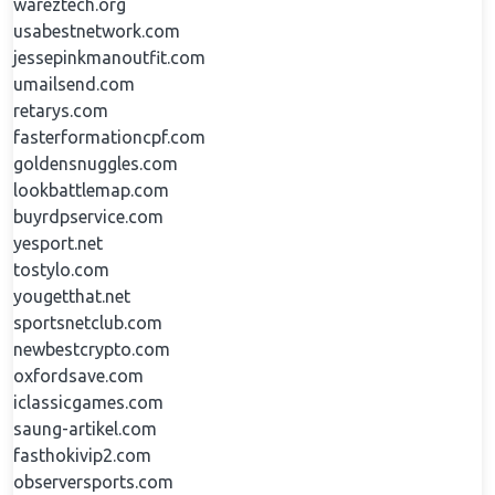
wareztech.org
usabestnetwork.com
jessepinkmanoutfit.com
umailsend.com
retarys.com
fasterformationcpf.com
goldensnuggles.com
lookbattlemap.com
buyrdpservice.com
yesport.net
tostylo.com
yougetthat.net
sportsnetclub.com
newbestcrypto.com
oxfordsave.com
iclassicgames.com
saung-artikel.com
fasthokivip2.com
observersports.com