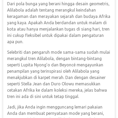
Dari pola bunga yang berani hingga desain geometris,
Alilabola adalah tentang merangkul keindahan
keragaman dan merayakan sejarah dan budaya Afrika
yang kaya. Apakah Anda berdandan untuk malam di
kota atau hanya menjalankan tugas di siang hari, tren
ini cukup fleksibel untuk dipakai dalam pengaturan
apa pun.
Selebriti dan pengaruh mode sama-sama sudah mulai
merangkul tren Alilabola, dengan bintang-bintang
seperti Lupita Nyong’o dan Beyoncé mengayunkan
penampilan yang terinspirasi oleh Alilabola yang
menakjubkan di karpet merah. Dan dengan desainer
seperti Stella Jean dan Duro Olowu memasukkan
cetakan Afrika ke dalam koleksi mereka, jelas bahwa
tren ini ada di sini untuk tetap tinggal.
Jadi, jika Anda ingin mengguncang lemari pakaian
Anda dan membuat pernyataan mode yang berani,