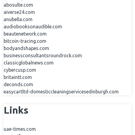
abosulte.com
aiverse24.com
anubella.com
audiobooksonaudible.com
beautenetwork.com
bitcoin-tracing.com
bodyandshapes.com
businessconsultantsroundrock.com
classicglobalnews.com
cybercusp.com
britaintt.com
deconds.com
easycartltd-domesticcleaningservicesedinburgh.com
Links
uae-times.com