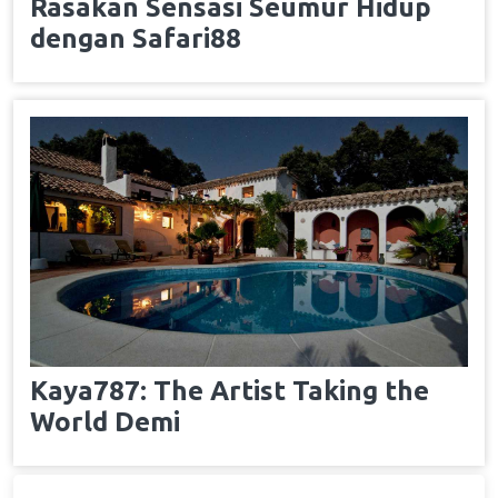
Rasakan Sensasi Seumur Hidup
dengan Safari88
Kaya787: The Artist Taking the
World Demi