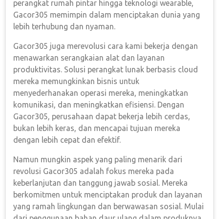
perangkat rumah pintar hingga teknologi wearable,
Gacor305 memimpin dalam menciptakan dunia yang
lebih terhubung dan nyaman.
Gacor305 juga merevolusi cara kami bekerja dengan
menawarkan serangkaian alat dan layanan
produktivitas. Solusi perangkat lunak berbasis cloud
mereka memungkinkan bisnis untuk
menyederhanakan operasi mereka, meningkatkan
komunikasi, dan meningkatkan efisiensi. Dengan
Gacor305, perusahaan dapat bekerja lebih cerdas,
bukan lebih keras, dan mencapai tujuan mereka
dengan lebih cepat dan efektif.
Namun mungkin aspek yang paling menarik dari
revolusi Gacor305 adalah fokus mereka pada
keberlanjutan dan tanggung jawab sosial. Mereka
berkomitmen untuk menciptakan produk dan layanan
yang ramah lingkungan dan berwawasan sosial. Mulai
dari penggunaan bahan daur ulang dalam produknya