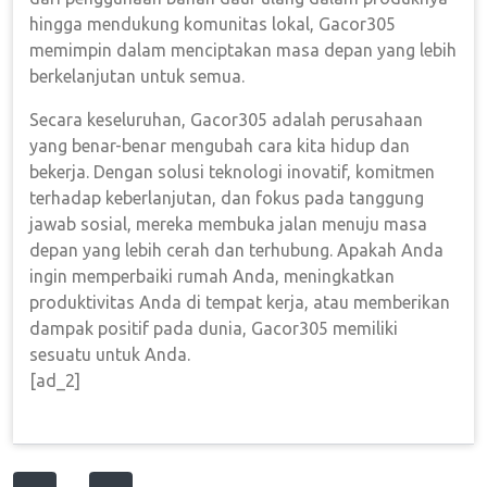
hingga mendukung komunitas lokal, Gacor305
memimpin dalam menciptakan masa depan yang lebih
berkelanjutan untuk semua.
Secara keseluruhan, Gacor305 adalah perusahaan
yang benar-benar mengubah cara kita hidup dan
bekerja. Dengan solusi teknologi inovatif, komitmen
terhadap keberlanjutan, dan fokus pada tanggung
jawab sosial, mereka membuka jalan menuju masa
depan yang lebih cerah dan terhubung. Apakah Anda
ingin memperbaiki rumah Anda, meningkatkan
produktivitas Anda di tempat kerja, atau memberikan
dampak positif pada dunia, Gacor305 memiliki
sesuatu untuk Anda.
[ad_2]