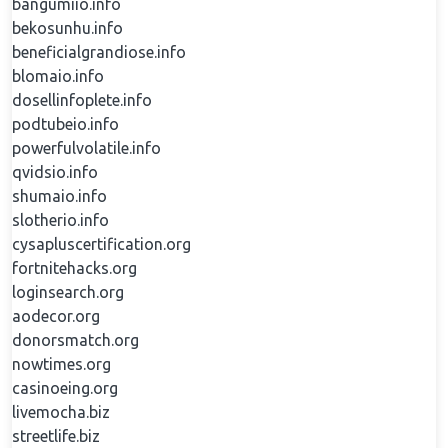
bangumiio.info
bekosunhu.info
beneficialgrandiose.info
blomaio.info
dosellinfoplete.info
podtubeio.info
powerfulvolatile.info
qvidsio.info
shumaio.info
slotherio.info
cysapluscertification.org
fortnitehacks.org
loginsearch.org
aodecor.org
donorsmatch.org
nowtimes.org
casinoeing.org
livemocha.biz
streetlife.biz