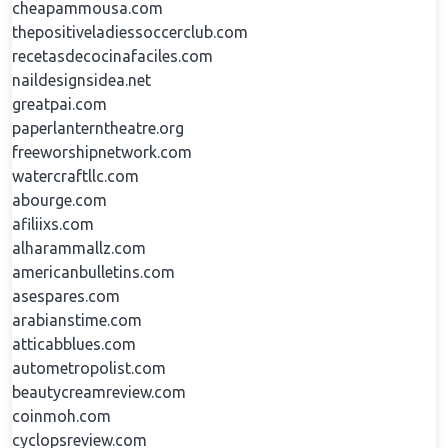
cheapammousa.com
thepositiveladiessoccerclub.com
recetasdecocinafaciles.com
naildesignsidea.net
greatpai.com
paperlanterntheatre.org
freeworshipnetwork.com
watercraftllc.com
abourge.com
afiliixs.com
alharammallz.com
americanbulletins.com
asespares.com
arabianstime.com
atticabblues.com
autometropolist.com
beautycreamreview.com
coinmoh.com
cyclopsreview.com