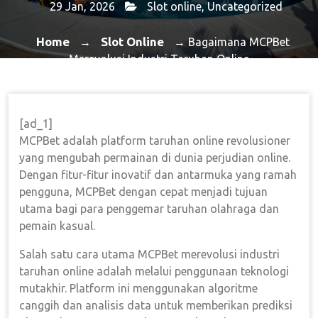
29 Jan, 2026
Slot online
,
Uncategorized
Home
Slot Online
→
→ Bagaimana MCPBet
Merevolusi Industri Taruhan Online
[ad_1]
MCPBet adalah platform taruhan online revolusioner
yang mengubah permainan di dunia perjudian online.
Dengan fitur-fitur inovatif dan antarmuka yang ramah
pengguna, MCPBet dengan cepat menjadi tujuan
utama bagi para penggemar taruhan olahraga dan
pemain kasual.
Salah satu cara utama MCPBet merevolusi industri
taruhan online adalah melalui penggunaan teknologi
mutakhir. Platform ini menggunakan algoritme
canggih dan analisis data untuk memberikan prediksi