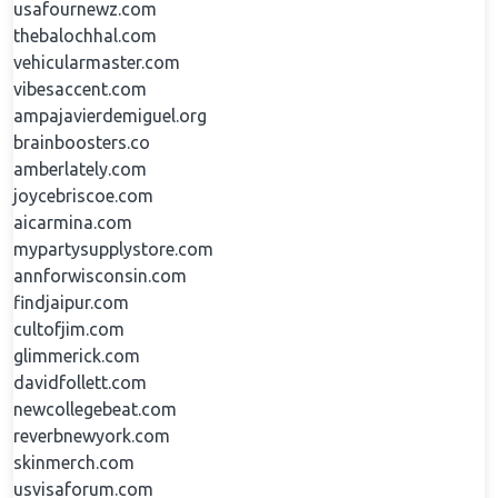
usafournewz.com
thebalochhal.com
vehicularmaster.com
vibesaccent.com
ampajavierdemiguel.org
brainboosters.co
amberlately.com
joycebriscoe.com
aicarmina.com
mypartysupplystore.com
annforwisconsin.com
findjaipur.com
cultofjim.com
glimmerick.com
davidfollett.com
newcollegebeat.com
reverbnewyork.com
skinmerch.com
usvisaforum.com