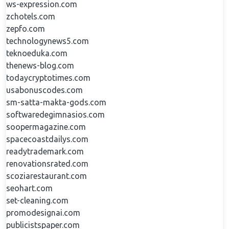
ws-expression.com
zchotels.com
zepfo.com
technologynews5.com
teknoeduka.com
thenews-blog.com
todaycryptotimes.com
usabonuscodes.com
sm-satta-makta-gods.com
softwaredegimnasios.com
soopermagazine.com
spacecoastdailys.com
readytrademark.com
renovationsrated.com
scoziarestaurant.com
seohart.com
set-cleaning.com
promodesignai.com
publicistspaper.com