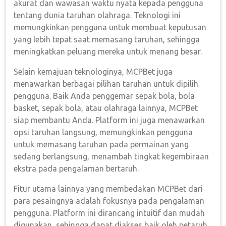
akurat dan wawasan waktu nyata kepada pengguna
tentang dunia taruhan olahraga. Teknologi ini
memungkinkan pengguna untuk membuat keputusan
yang lebih tepat saat memasang taruhan, sehingga
meningkatkan peluang mereka untuk menang besar.
Selain kemajuan teknologinya, MCPBet juga
menawarkan berbagai pilihan taruhan untuk dipilih
pengguna. Baik Anda penggemar sepak bola, bola
basket, sepak bola, atau olahraga lainnya, MCPBet
siap membantu Anda. Platform ini juga menawarkan
opsi taruhan langsung, memungkinkan pengguna
untuk memasang taruhan pada permainan yang
sedang berlangsung, menambah tingkat kegembiraan
ekstra pada pengalaman bertaruh.
Fitur utama lainnya yang membedakan MCPBet dari
para pesaingnya adalah fokusnya pada pengalaman
pengguna. Platform ini dirancang intuitif dan mudah
digunakan, sehingga dapat diakses baik oleh petaruh