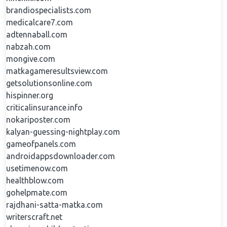
brandiospecialists.com
medicalcare7.com
adtennaball.com
nabzah.com
mongive.com
matkagameresultsview.com
getsolutionsonline.com
hispinner.org
criticalinsurance.info
nokariposter.com
kalyan-guessing-nightplay.com
gameofpanels.com
androidappsdownloader.com
usetimenow.com
healthblow.com
gohelpmate.com
rajdhani-satta-matka.com
writerscraft.net