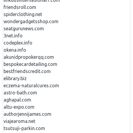
linkuusinternasional1.com
friendsroll.com
spiderclothing.net
wondergadgetsshop.com
seatgurunews.com
3net.info
codeplex.info
okena.info
akunidpropokerqq.com
bespokecardetailing.com
bestfriendscredit.com
elibrary.biz
eczema-naturalcures.com
astro-bath.com
aghapal.com
altu-expo.com
authorjennijames.com
viajearoma.net
tsutsuji-parkin.com