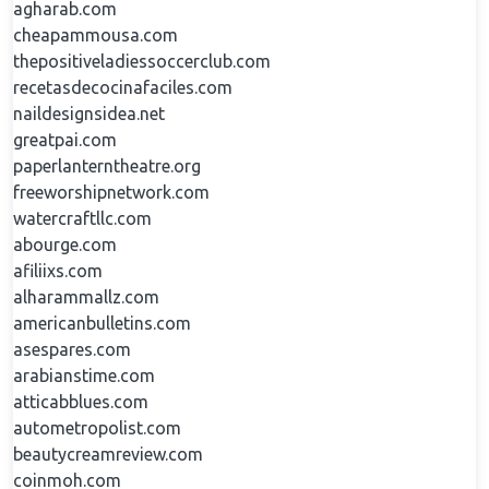
agharab.com
cheapammousa.com
thepositiveladiessoccerclub.com
recetasdecocinafaciles.com
naildesignsidea.net
greatpai.com
paperlanterntheatre.org
freeworshipnetwork.com
watercraftllc.com
abourge.com
afiliixs.com
alharammallz.com
americanbulletins.com
asespares.com
arabianstime.com
atticabblues.com
autometropolist.com
beautycreamreview.com
coinmoh.com