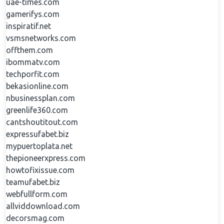
uae-times.com
gamerifys.com
inspiratif.net
vsmsnetworks.com
offthem.com
ibommatv.com
techporfit.com
bekasionline.com
nbusinessplan.com
greenlife360.com
cantshoutitout.com
expressufabet.biz
mypuertoplata.net
thepioneerxpress.com
howtofixissue.com
teamufabet.biz
webfullform.com
allviddownload.com
decorsmag.com