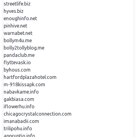
streetlife.biz
hyves.biz
enoughinfo.net
pinhive.net
warnabet.net
bollym4u.me
bolly2tollyblog.me
pandaclub.me
flyttevask.io
byhous.com
hartfordplazahotel.com
m-918kissapk.com
nabavkame.info
gakbiasa.com
iflowerhu.info
chicagocrystalconnection.com
imanabadii.com
trilipohu.info
appruptio.info