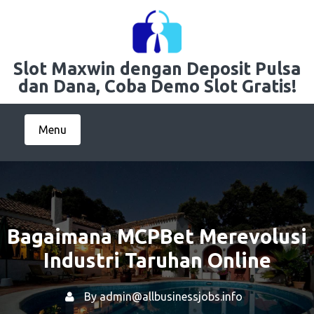
Skip
to
content
Slot Maxwin dengan Deposit Pulsa
dan Dana, Coba Demo Slot Gratis!
Menu
Bagaimana MCPBet Merevolusi
Industri Taruhan Online
By
admin@allbusinessjobs.info