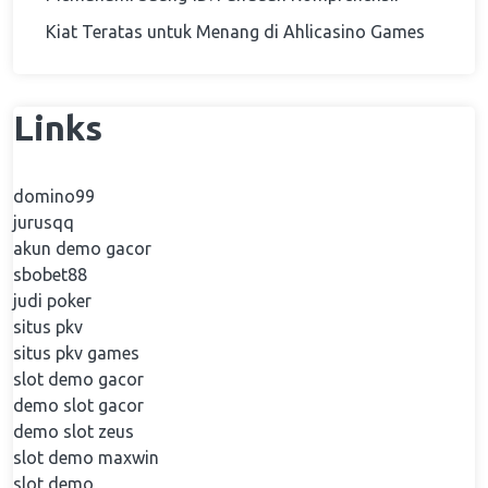
Kiat Teratas untuk Menang di Ahlicasino Games
Links
domino99
jurusqq
akun demo gacor
sbobet88
judi poker
situs pkv
situs pkv games
slot demo gacor
demo slot gacor
demo slot zeus
slot demo maxwin
slot demo