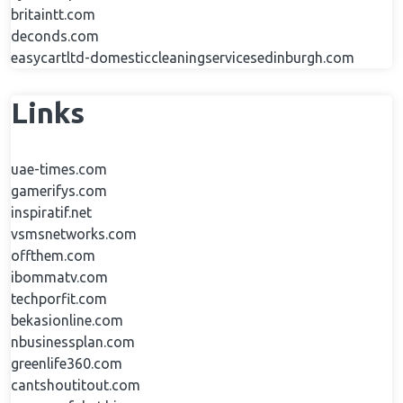
britaintt.com
deconds.com
easycartltd-domesticcleaningservicesedinburgh.com
Links
uae-times.com
gamerifys.com
inspiratif.net
vsmsnetworks.com
offthem.com
ibommatv.com
techporfit.com
bekasionline.com
nbusinessplan.com
greenlife360.com
cantshoutitout.com