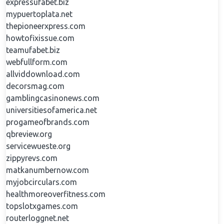
expressufabet.biz
mypuertoplata.net
thepioneerxpress.com
howtofixissue.com
teamufabet.biz
webfullform.com
allviddownload.com
decorsmag.com
gamblingcasinonews.com
universitiesofamerica.net
progameofbrands.com
qbreview.org
servicewueste.org
zippyrevs.com
matkanumbernow.com
myjobcirculars.com
healthmoreoverfitness.com
topslotxgames.com
routerloggnet.net