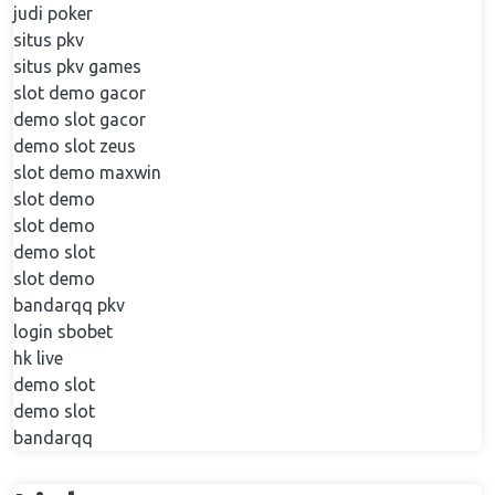
judi poker
situs pkv
situs pkv games
slot demo gacor
demo slot gacor
demo slot zeus
slot demo maxwin
slot demo
slot demo
demo slot
slot demo
bandarqq pkv
login sbobet
hk live
demo slot
demo slot
bandarqq