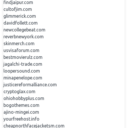
findjaipur.com
cultofjim.com
glimmerick.com
davidfollett.com
newcollegebeat.com
reverbnewyork.com
skinmerch.com
usvisaforum.com
bestmovierulz.com
jagalchi-trade.com
loopersound.com
minapenelope.com
justicereformalliance.com
cryptoglax.com
ohiohobbyplus.com
bogothemes.com
ajino-mingei.com
yourfreehost.info
cheapnorthfacejacketsm.com