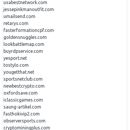
usabestnetwork.com
jessepinkmanoutfit.com
umailsend.com
retarys.com
fasterformationcpf.com
goldensnuggles.com
lookbattlemap.com
buyrdpservice.com
yesport.net
tostylo.com
yougetthat.net
sportsnetclub.com
newbestcrypto.com
oxfordsave.com
iclassicgames.com
saung-artikel.com
fasthokivip2.com
observersports.com
cryptominingplus.com