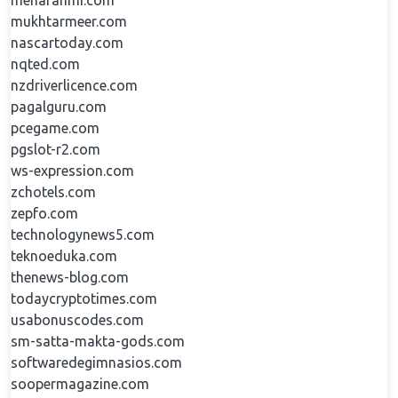
menafahmi.com
mukhtarmeer.com
nascartoday.com
nqted.com
nzdriverlicence.com
pagalguru.com
pcegame.com
pgslot-r2.com
ws-expression.com
zchotels.com
zepfo.com
technologynews5.com
teknoeduka.com
thenews-blog.com
todaycryptotimes.com
usabonuscodes.com
sm-satta-makta-gods.com
softwaredegimnasios.com
soopermagazine.com