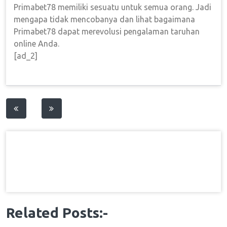
Primabet78 memiliki sesuatu untuk semua orang. Jadi
mengapa tidak mencobanya dan lihat bagaimana
Primabet78 dapat merevolusi pengalaman taruhan
online Anda.
[ad_2]
Post
navigation
Related Posts:-