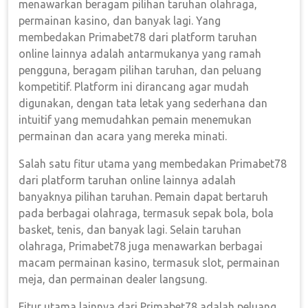
menawarkan beragam pilihan taruhan olahraga,
permainan kasino, dan banyak lagi. Yang
membedakan Primabet78 dari platform taruhan
online lainnya adalah antarmukanya yang ramah
pengguna, beragam pilihan taruhan, dan peluang
kompetitif. Platform ini dirancang agar mudah
digunakan, dengan tata letak yang sederhana dan
intuitif yang memudahkan pemain menemukan
permainan dan acara yang mereka minati.
Salah satu fitur utama yang membedakan Primabet78
dari platform taruhan online lainnya adalah
banyaknya pilihan taruhan. Pemain dapat bertaruh
pada berbagai olahraga, termasuk sepak bola, bola
basket, tenis, dan banyak lagi. Selain taruhan
olahraga, Primabet78 juga menawarkan berbagai
macam permainan kasino, termasuk slot, permainan
meja, dan permainan dealer langsung.
Fitur utama lainnya dari Primabet78 adalah peluang