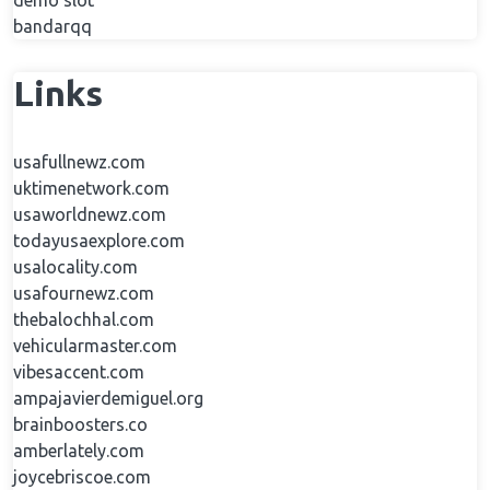
demo slot
bandarqq
Links
usafullnewz.com
uktimenetwork.com
usaworldnewz.com
todayusaexplore.com
usalocality.com
usafournewz.com
thebalochhal.com
vehicularmaster.com
vibesaccent.com
ampajavierdemiguel.org
brainboosters.co
amberlately.com
joycebriscoe.com