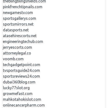
theblingblingshields.com
pinkfrenchtipnails.com
newgamestv.com
sportsgallerys.com
sportsmirrors.net
datasports.net
atasehirescortu.net
engineeringtechub.com
jerryescorts.com
attorneylegal.co
voomb.com
techgadgetpoint.com
tvsportsguide24.com
sportsreviews24.com
dubai360blog.com
lucky77slot.org
growmefast.com
mahkotahokislot.com
onlinecancerpharm.com