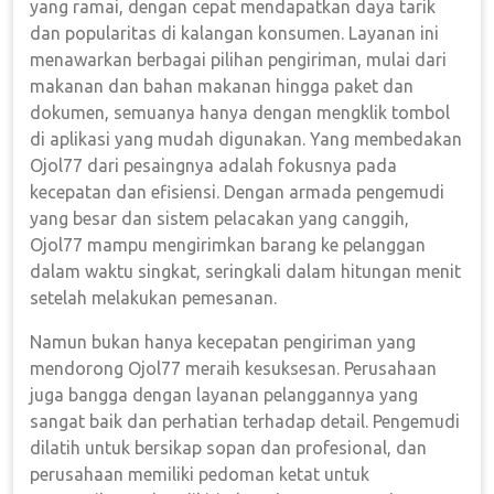
yang ramai, dengan cepat mendapatkan daya tarik
dan popularitas di kalangan konsumen. Layanan ini
menawarkan berbagai pilihan pengiriman, mulai dari
makanan dan bahan makanan hingga paket dan
dokumen, semuanya hanya dengan mengklik tombol
di aplikasi yang mudah digunakan. Yang membedakan
Ojol77 dari pesaingnya adalah fokusnya pada
kecepatan dan efisiensi. Dengan armada pengemudi
yang besar dan sistem pelacakan yang canggih,
Ojol77 mampu mengirimkan barang ke pelanggan
dalam waktu singkat, seringkali dalam hitungan menit
setelah melakukan pemesanan.
Namun bukan hanya kecepatan pengiriman yang
mendorong Ojol77 meraih kesuksesan. Perusahaan
juga bangga dengan layanan pelanggannya yang
sangat baik dan perhatian terhadap detail. Pengemudi
dilatih untuk bersikap sopan dan profesional, dan
perusahaan memiliki pedoman ketat untuk