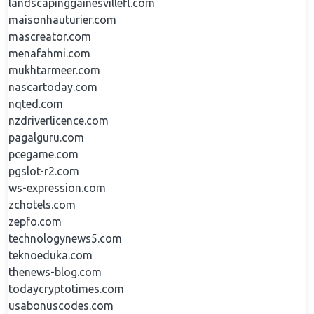
landscapinggainesvillefl.com
maisonhauturier.com
mascreator.com
menafahmi.com
mukhtarmeer.com
nascartoday.com
nqted.com
nzdriverlicence.com
pagalguru.com
pcegame.com
pgslot-r2.com
ws-expression.com
zchotels.com
zepfo.com
technologynews5.com
teknoeduka.com
thenews-blog.com
todaycryptotimes.com
usabonuscodes.com