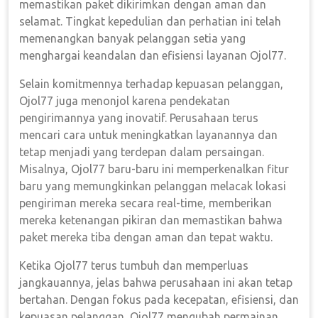
memastikan paket dikirimkan dengan aman dan
selamat. Tingkat kepedulian dan perhatian ini telah
memenangkan banyak pelanggan setia yang
menghargai keandalan dan efisiensi layanan Ojol77.
Selain komitmennya terhadap kepuasan pelanggan,
Ojol77 juga menonjol karena pendekatan
pengirimannya yang inovatif. Perusahaan terus
mencari cara untuk meningkatkan layanannya dan
tetap menjadi yang terdepan dalam persaingan.
Misalnya, Ojol77 baru-baru ini memperkenalkan fitur
baru yang memungkinkan pelanggan melacak lokasi
pengiriman mereka secara real-time, memberikan
mereka ketenangan pikiran dan memastikan bahwa
paket mereka tiba dengan aman dan tepat waktu.
Ketika Ojol77 terus tumbuh dan memperluas
jangkauannya, jelas bahwa perusahaan ini akan tetap
bertahan. Dengan fokus pada kecepatan, efisiensi, dan
kepuasan pelanggan, Ojol77 mengubah permainan