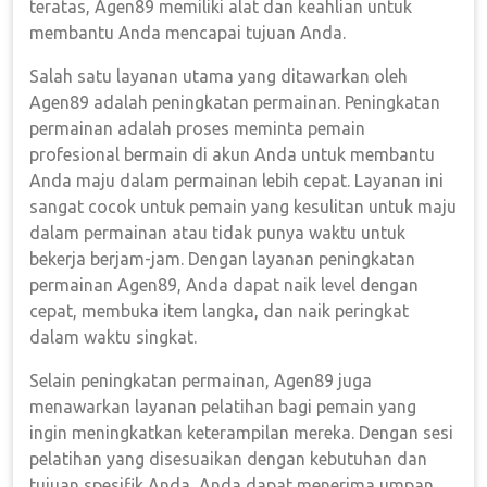
teratas, Agen89 memiliki alat dan keahlian untuk
membantu Anda mencapai tujuan Anda.
Salah satu layanan utama yang ditawarkan oleh
Agen89 adalah peningkatan permainan. Peningkatan
permainan adalah proses meminta pemain
profesional bermain di akun Anda untuk membantu
Anda maju dalam permainan lebih cepat. Layanan ini
sangat cocok untuk pemain yang kesulitan untuk maju
dalam permainan atau tidak punya waktu untuk
bekerja berjam-jam. Dengan layanan peningkatan
permainan Agen89, Anda dapat naik level dengan
cepat, membuka item langka, dan naik peringkat
dalam waktu singkat.
Selain peningkatan permainan, Agen89 juga
menawarkan layanan pelatihan bagi pemain yang
ingin meningkatkan keterampilan mereka. Dengan sesi
pelatihan yang disesuaikan dengan kebutuhan dan
tujuan spesifik Anda, Anda dapat menerima umpan