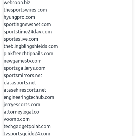
webtoon.biz
thesportswires.com
hyungpro.com
sportingnewsnet.com
sportstime24day.com
sporteslive.com
theblingblingshields.com
pinkfrenchtipnails.com
newgamestv.com
sportsgallerys.com
sportsmirrors.net
datasports.net
atasehirescortu.net
engineeringtechub.com
jerryescorts.com
attorneylegal.co
voomb.com
techgadgetpoint.com
tvsportsguide24.com