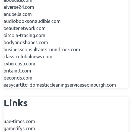
abosulte.com
aiverse24.com
anubella.com
audiobooksonaudible.com
beautenetwork.com
bitcoin-tracing.com
bodyandshapes.com
businessconsultantsroundrock.com
classicglobalnews.com
cybercusp.com
britaintt.com
deconds.com
easycartltd-domesticcleaningservicesedinburgh.com
Links
uae-times.com
gamerifys.com