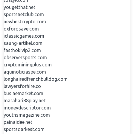
tostylo.com
yougetthat.net
sportsnetclub.com
newbestcrypto.com
oxfordsave.com
iclassicgames.com
saung-artikel.com
fasthokivip2.com
observersports.com
cryptominingplus.com
aquinoticiaspe.com
longhairedfrenchbulldog.com
lawyersforhire.co
businemarket.com
matahari88play.net
moneydescriptor.com
youthsmagazine.com
painaidee.net
sportsdarkest.com