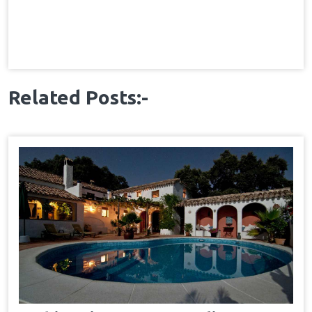
Related Posts:-