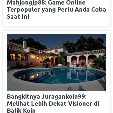
Mahjongjp88: Game Online
Terpopuler yang Perlu Anda Coba
Saat Ini
Bangkitnya Juragankoin99:
Melihat Lebih Dekat Visioner di
Balik Koin