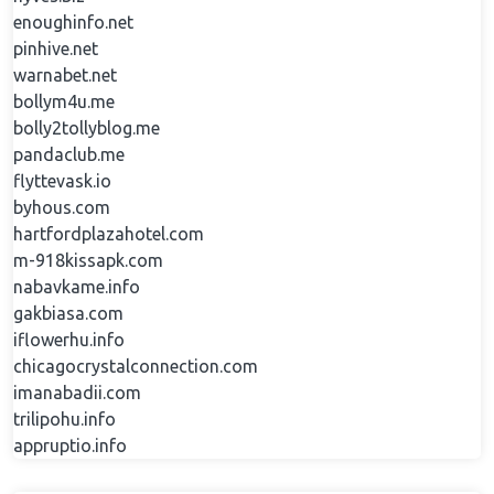
enoughinfo.net
pinhive.net
warnabet.net
bollym4u.me
bolly2tollyblog.me
pandaclub.me
flyttevask.io
byhous.com
hartfordplazahotel.com
m-918kissapk.com
nabavkame.info
gakbiasa.com
iflowerhu.info
chicagocrystalconnection.com
imanabadii.com
trilipohu.info
appruptio.info