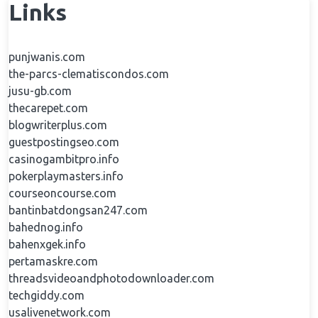
Links
punjwanis.com
the-parcs-clematiscondos.com
jusu-gb.com
thecarepet.com
blogwriterplus.com
guestpostingseo.com
casinogambitpro.info
pokerplaymasters.info
courseoncourse.com
bantinbatdongsan247.com
bahednog.info
bahenxgek.info
pertamaskre.com
threadsvideoandphotodownloader.com
techgiddy.com
usalivenetwork.com