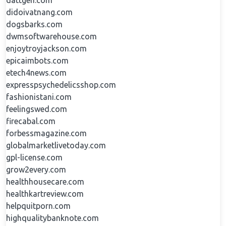
dattgen.com
didoivatnang.com
dogsbarks.com
dwmsoftwarehouse.com
enjoytroyjackson.com
epicaimbots.com
etech4news.com
expresspsychedelicsshop.com
fashionistani.com
feelingswed.com
firecabal.com
forbessmagazine.com
globalmarketlivetoday.com
gpl-license.com
grow2every.com
healthhousecare.com
healthkartreview.com
helpquitporn.com
highqualitybanknote.com