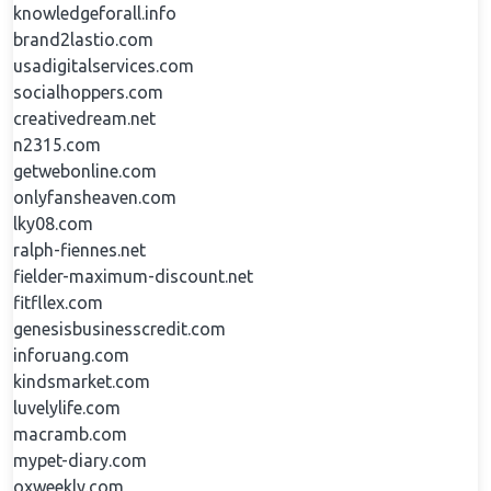
knowledgeforall.info
brand2lastio.com
usadigitalservices.com
socialhoppers.com
creativedream.net
n2315.com
getwebonline.com
onlyfansheaven.com
lky08.com
ralph-fiennes.net
fielder-maximum-discount.net
fitfllex.com
genesisbusinesscredit.com
inforuang.com
kindsmarket.com
luvelylife.com
macramb.com
mypet-diary.com
oxweekly.com