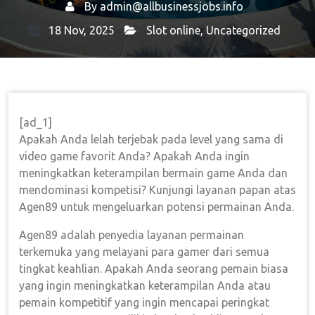
By
admin@allbusinessjobs.info
18 Nov, 2025
Slot online
,
Uncategorized
Home
Slot Online
→
→ Bebaskan Potensi Permainan
Anda dengan Layanan Terbaik Agen89
[ad_1]
Apakah Anda lelah terjebak pada level yang sama di
video game favorit Anda? Apakah Anda ingin
meningkatkan keterampilan bermain game Anda dan
mendominasi kompetisi? Kunjungi layanan papan atas
Agen89 untuk mengeluarkan potensi permainan Anda.
Agen89 adalah penyedia layanan permainan
terkemuka yang melayani para gamer dari semua
tingkat keahlian. Apakah Anda seorang pemain biasa
yang ingin meningkatkan keterampilan Anda atau
pemain kompetitif yang ingin mencapai peringkat