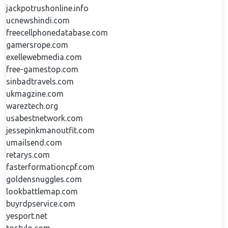
jackpotrushonline.info
ucnewshindi.com
freecellphonedatabase.com
gamersrope.com
exellewebmedia.com
free-gamestop.com
sinbadtravels.com
ukmagzine.com
wareztech.org
usabestnetwork.com
jessepinkmanoutfit.com
umailsend.com
retarys.com
fasterformationcpf.com
goldensnuggles.com
lookbattlemap.com
buyrdpservice.com
yesport.net