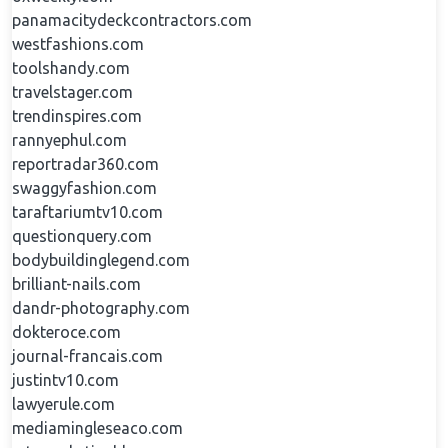
panamacitydeckcontractors.com
westfashions.com
toolshandy.com
travelstager.com
trendinspires.com
rannyephul.com
reportradar360.com
swaggyfashion.com
taraftariumtv10.com
questionquery.com
bodybuildinglegend.com
brilliant-nails.com
dandr-photography.com
dokteroce.com
journal-francais.com
justintv10.com
lawyerule.com
mediamingleseaco.com