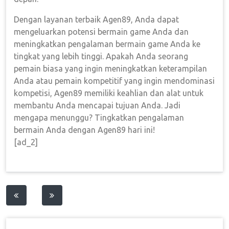
Dengan layanan terbaik Agen89, Anda dapat
mengeluarkan potensi bermain game Anda dan
meningkatkan pengalaman bermain game Anda ke
tingkat yang lebih tinggi. Apakah Anda seorang
pemain biasa yang ingin meningkatkan keterampilan
Anda atau pemain kompetitif yang ingin mendominasi
kompetisi, Agen89 memiliki keahlian dan alat untuk
membantu Anda mencapai tujuan Anda. Jadi
mengapa menunggu? Tingkatkan pengalaman
bermain Anda dengan Agen89 hari ini!
[ad_2]
Post
navigation