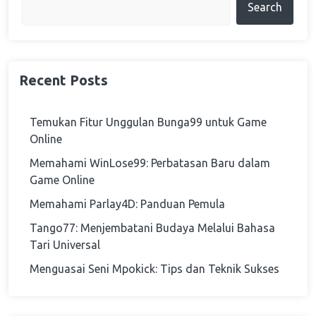
Search
Recent Posts
Temukan Fitur Unggulan Bunga99 untuk Game
Online
Memahami WinLose99: Perbatasan Baru dalam
Game Online
Memahami Parlay4D: Panduan Pemula
Tango77: Menjembatani Budaya Melalui Bahasa
Tari Universal
Menguasai Seni Mpokick: Tips dan Teknik Sukses