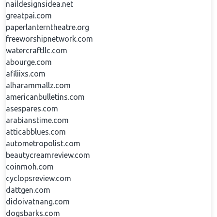
naildesignsidea.net
greatpai.com
paperlanterntheatre.org
freeworshipnetwork.com
watercraftllc.com
abourge.com
afiliixs.com
alharammallz.com
americanbulletins.com
asespares.com
arabianstime.com
atticabblues.com
autometropolist.com
beautycreamreview.com
coinmoh.com
cyclopsreview.com
dattgen.com
didoivatnang.com
dogsbarks.com