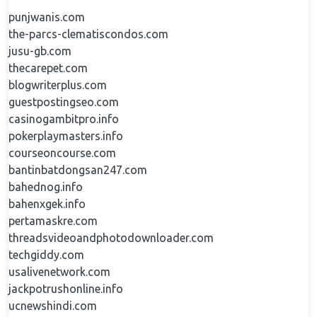
punjwanis.com
the-parcs-clematiscondos.com
jusu-gb.com
thecarepet.com
blogwriterplus.com
guestpostingseo.com
casinogambitpro.info
pokerplaymasters.info
courseoncourse.com
bantinbatdongsan247.com
bahednog.info
bahenxgek.info
pertamaskre.com
threadsvideoandphotodownloader.com
techgiddy.com
usalivenetwork.com
jackpotrushonline.info
ucnewshindi.com