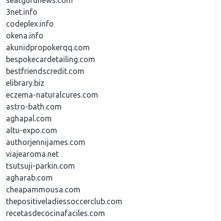
seatgurunews.com
3net.info
codeplex.info
okena.info
akunidpropokerqq.com
bespokecardetailing.com
bestfriendscredit.com
elibrary.biz
eczema-naturalcures.com
astro-bath.com
aghapal.com
altu-expo.com
authorjennijames.com
viajearoma.net
tsutsuji-parkin.com
agharab.com
cheapammousa.com
thepositiveladiessoccerclub.com
recetasdecocinafaciles.com