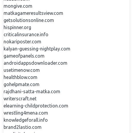
mongive.com
matkagameresultsview.com
getsolutionsonline.com
hispinner.org
criticalinsurance.info
nokariposter.com
kalyan-guessing-nightplay.com
gameofpanels.com
androidappsdownloader.com
usetimenow.com
healthblow.com
gohelpmate.com
rajdhani-satta-matka.com
writerscraft.net
elearning-childprotection.com
wrestling4mena.com
knowledgeforall.info
brand2lastio.com