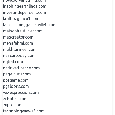
howtodiyanything.com
inspiringearthlings.com
investindependent.com
kralbozguncu1.com
landscapinggainesvillefl.com
maisonhauturier.com
mascreator.com
menafahmi.com
mukhtarmeer.com
nascartoday.com
nqted.com
nzdriverlicence.com
pagalguru.com
pcegame.com
pgslot-r2.com
ws-expression.com
zchotels.com
zepfo.com
technologynews5.com