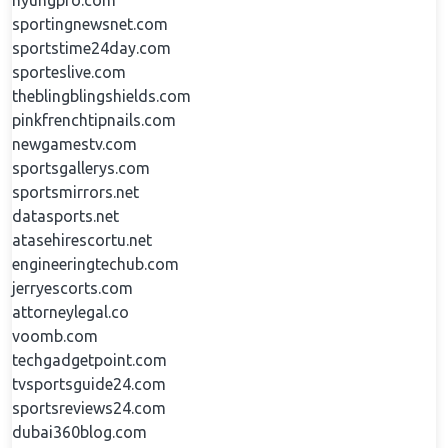
hyungpro.com
sportingnewsnet.com
sportstime24day.com
sporteslive.com
theblingblingshields.com
pinkfrenchtipnails.com
newgamestv.com
sportsgallerys.com
sportsmirrors.net
datasports.net
atasehirescortu.net
engineeringtechub.com
jerryescorts.com
attorneylegal.co
voomb.com
techgadgetpoint.com
tvsportsguide24.com
sportsreviews24.com
dubai360blog.com