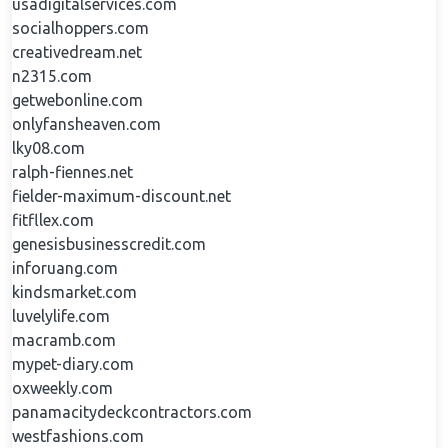
usadigitalservices.com
socialhoppers.com
creativedream.net
n2315.com
getwebonline.com
onlyfansheaven.com
lky08.com
ralph-fiennes.net
fielder-maximum-discount.net
fitfllex.com
genesisbusinesscredit.com
inforuang.com
kindsmarket.com
luvelylife.com
macramb.com
mypet-diary.com
oxweekly.com
panamacitydeckcontractors.com
westfashions.com