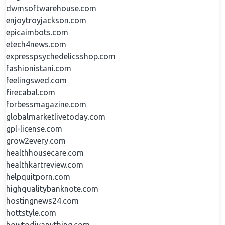
dwmsoftwarehouse.com
enjoytroyjackson.com
epicaimbots.com
etech4news.com
expresspsychedelicsshop.com
fashionistani.com
feelingswed.com
firecabal.com
forbessmagazine.com
globalmarketlivetoday.com
gpl-license.com
grow2every.com
healthhousecare.com
healthkartreview.com
helpquitporn.com
highqualitybanknote.com
hostingnews24.com
hottstyle.com