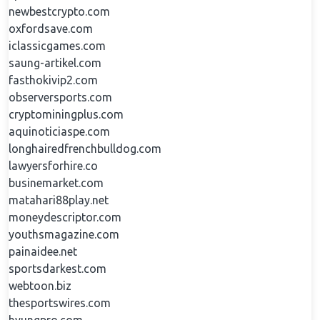
newbestcrypto.com
oxfordsave.com
iclassicgames.com
saung-artikel.com
fasthokivip2.com
observersports.com
cryptominingplus.com
aquinoticiaspe.com
longhairedfrenchbulldog.com
lawyersforhire.co
businemarket.com
matahari88play.net
moneydescriptor.com
youthsmagazine.com
painaidee.net
sportsdarkest.com
webtoon.biz
thesportswires.com