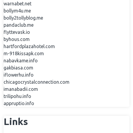
warnabet.net
bollym4u.me
bolly2tollyblog.me
pandaclub.me
flyttevask.io
byhous.com
hartfordplazahotel.com
m-918kissapk.com
nabavkame.info
gakbiasa.com
iflowerhu.info
chicagocrystalconnection.com
imanabadii.com
trilipohu.info
appruptio.info
Links