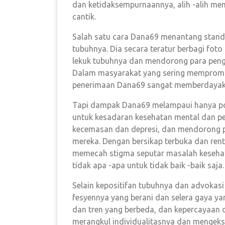
dan ketidaksempurnaannya, alih -alih me
cantik.
Salah satu cara Dana69 menantang standar
tubuhnya. Dia secara teratur berbagi fo
lekuk tubuhnya dan mendorong para pengi
Dalam masyarakat yang sering mempromosi
penerimaan Dana69 sangat memberdayak
Tapi dampak Dana69 melampaui hanya post
untuk kesadaran kesehatan mental dan per
kecemasan dan depresi, dan mendorong p
mereka. Dengan bersikap terbuka dan re
memecah stigma seputar masalah keseha
tidak apa -apa untuk tidak baik -baik saja.
Selain kepositifan tubuhnya dan advokasi
fesyennya yang berani dan selera gaya ya
dan tren yang berbeda, dan kepercayaan d
merangkul individualitasnya dan mengeks