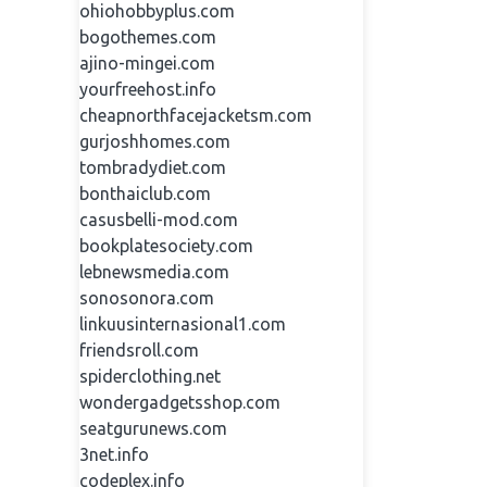
ohiohobbyplus.com
bogothemes.com
ajino-mingei.com
yourfreehost.info
cheapnorthfacejacketsm.com
gurjoshhomes.com
tombradydiet.com
bonthaiclub.com
casusbelli-mod.com
bookplatesociety.com
lebnewsmedia.com
sonosonora.com
linkuusinternasional1.com
friendsroll.com
spiderclothing.net
wondergadgetsshop.com
seatgurunews.com
3net.info
codeplex.info