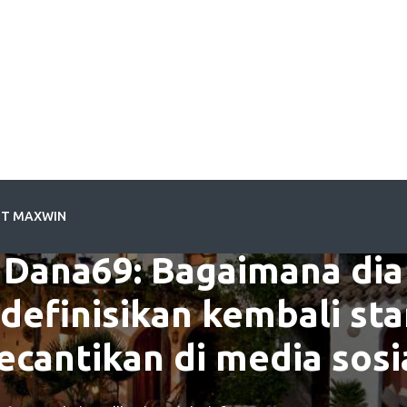
OT MAXWIN
Dana69: Bagaimana dia
efinisikan kembali st
ecantikan di media sosi