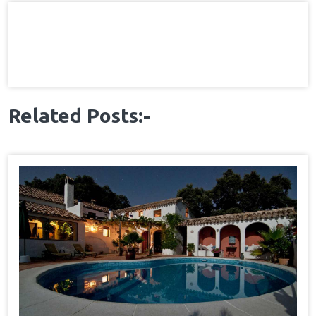
Related Posts:-