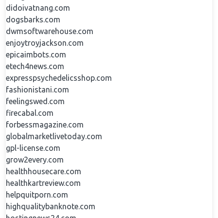
didoivatnang.com
dogsbarks.com
dwmsoftwarehouse.com
enjoytroyjackson.com
epicaimbots.com
etech4news.com
expresspsychedelicsshop.com
fashionistani.com
feelingswed.com
firecabal.com
forbessmagazine.com
globalmarketlivetoday.com
gpl-license.com
grow2every.com
healthhousecare.com
healthkartreview.com
helpquitporn.com
highqualitybanknote.com