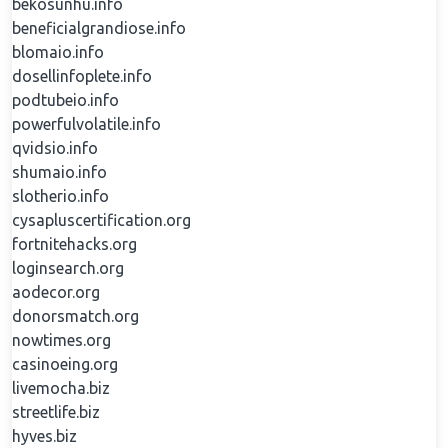
bekosunhu.info
beneficialgrandiose.info
blomaio.info
dosellinfoplete.info
podtubeio.info
powerfulvolatile.info
qvidsio.info
shumaio.info
slotherio.info
cysapluscertification.org
fortnitehacks.org
loginsearch.org
aodecor.org
donorsmatch.org
nowtimes.org
casinoeing.org
livemocha.biz
streetlife.biz
hyves.biz