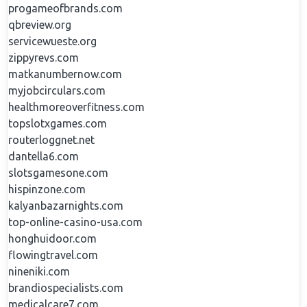
progameofbrands.com
qbreview.org
servicewueste.org
zippyrevs.com
matkanumbernow.com
myjobcirculars.com
healthmoreoverfitness.com
topslotxgames.com
routerloggnet.net
dantella6.com
slotsgamesone.com
hispinzone.com
kalyanbazarnights.com
top-online-casino-usa.com
honghuidoor.com
flowingtravel.com
nineniki.com
brandiospecialists.com
medicalcare7.com