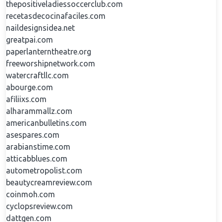
thepositiveladiessoccerclub.com
recetasdecocinafaciles.com
naildesignsidea.net
greatpai.com
paperlanterntheatre.org
freeworshipnetwork.com
watercraftllc.com
abourge.com
afiliixs.com
alharammallz.com
americanbulletins.com
asespares.com
arabianstime.com
atticabblues.com
autometropolist.com
beautycreamreview.com
coinmoh.com
cyclopsreview.com
dattgen.com