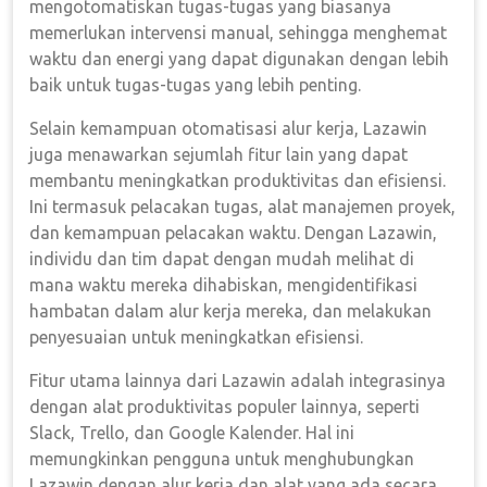
mengotomatiskan tugas-tugas yang biasanya
memerlukan intervensi manual, sehingga menghemat
waktu dan energi yang dapat digunakan dengan lebih
baik untuk tugas-tugas yang lebih penting.
Selain kemampuan otomatisasi alur kerja, Lazawin
juga menawarkan sejumlah fitur lain yang dapat
membantu meningkatkan produktivitas dan efisiensi.
Ini termasuk pelacakan tugas, alat manajemen proyek,
dan kemampuan pelacakan waktu. Dengan Lazawin,
individu dan tim dapat dengan mudah melihat di
mana waktu mereka dihabiskan, mengidentifikasi
hambatan dalam alur kerja mereka, dan melakukan
penyesuaian untuk meningkatkan efisiensi.
Fitur utama lainnya dari Lazawin adalah integrasinya
dengan alat produktivitas populer lainnya, seperti
Slack, Trello, dan Google Kalender. Hal ini
memungkinkan pengguna untuk menghubungkan
Lazawin dengan alur kerja dan alat yang ada secara