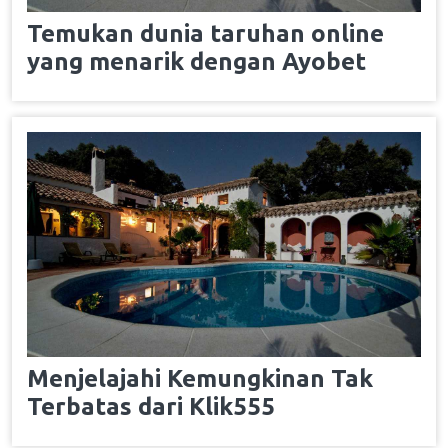
Temukan dunia taruhan online
yang menarik dengan Ayobet
Menjelajahi Kemungkinan Tak
Terbatas dari Klik555