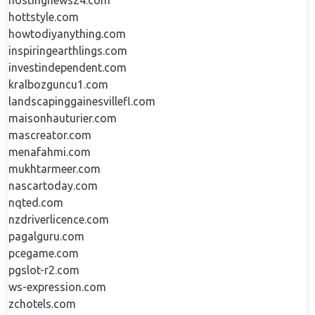
hostingnews24.com
hottstyle.com
howtodiyanything.com
inspiringearthlings.com
investindependent.com
kralbozguncu1.com
landscapinggainesvillefl.com
maisonhauturier.com
mascreator.com
menafahmi.com
mukhtarmeer.com
nascartoday.com
nqted.com
nzdriverlicence.com
pagalguru.com
pcegame.com
pgslot-r2.com
ws-expression.com
zchotels.com