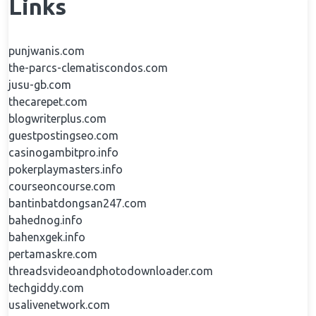
Links
punjwanis.com
the-parcs-clematiscondos.com
jusu-gb.com
thecarepet.com
blogwriterplus.com
guestpostingseo.com
casinogambitpro.info
pokerplaymasters.info
courseoncourse.com
bantinbatdongsan247.com
bahednog.info
bahenxgek.info
pertamaskre.com
threadsvideoandphotodownloader.com
techgiddy.com
usalivenetwork.com