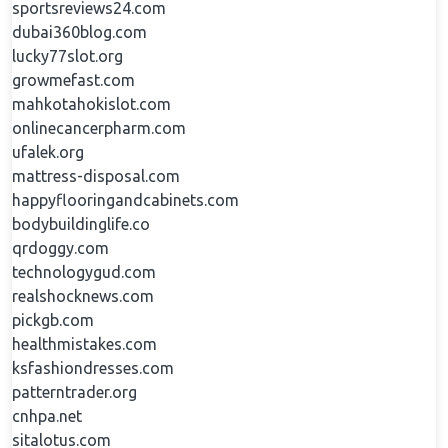
sportsreviews24.com
dubai360blog.com
lucky77slot.org
growmefast.com
mahkotahokislot.com
onlinecancerpharm.com
ufalek.org
mattress-disposal.com
happyflooringandcabinets.com
bodybuildinglife.co
qrdoggy.com
technologygud.com
realshocknews.com
pickgb.com
healthmistakes.com
ksfashiondresses.com
patterntrader.org
cnhpa.net
sitalotus.com