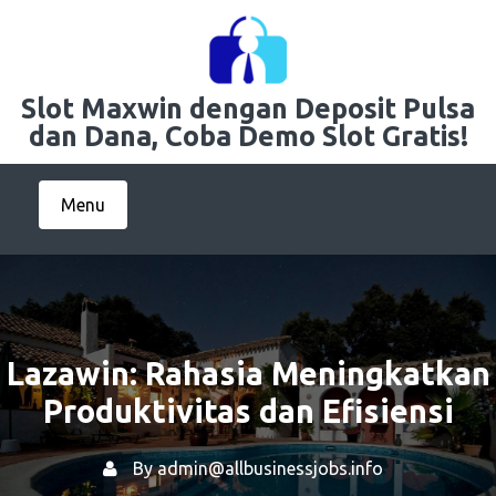
Skip
to
content
Slot Maxwin dengan Deposit Pulsa
dan Dana, Coba Demo Slot Gratis!
Menu
Lazawin: Rahasia Meningkatkan
Produktivitas dan Efisiensi
By
admin@allbusinessjobs.info