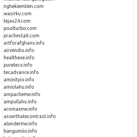
nghekiemtien.com
wasirku.com
tejas24.com
poolturbo.com
prachestait.com
artforafghans.info
airvendio.info
healthexe.info
puretecx.info
tecadvance.info
aminityio.info
amiolahu.info
ampacheme.info
ampullahu.info
aromaxme.info
asserthatecontrast.info
atenderme.info
bangumiio.info