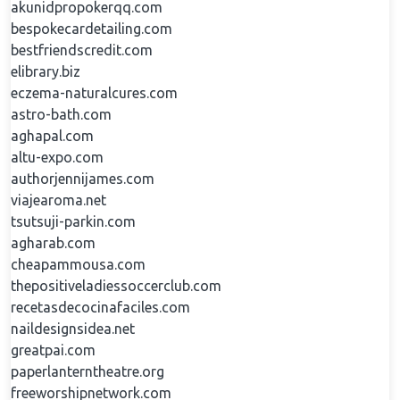
akunidpropokerqq.com
bespokecardetailing.com
bestfriendscredit.com
elibrary.biz
eczema-naturalcures.com
astro-bath.com
aghapal.com
altu-expo.com
authorjennijames.com
viajearoma.net
tsutsuji-parkin.com
agharab.com
cheapammousa.com
thepositiveladiessoccerclub.com
recetasdecocinafaciles.com
naildesignsidea.net
greatpai.com
paperlanterntheatre.org
freeworshipnetwork.com