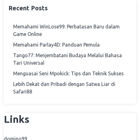
Recent Posts
Memahami WinLose99: Perbatasan Baru dalam
Game Online
Memahami Parlay4D: Panduan Pemula
Tango77: Menjembatani Budaya Melalui Bahasa
Tari Universal
Menguasai Seni Mpokick: Tips dan Teknik Sukses
Lebih Dekat dan Pribadi dengan Satwa Liar di
Safari88
Links
domino99