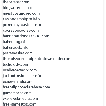
thecarepet.com
blogwriterplus.com
guestpostingseo.com
casinogambitpro.info
pokerplaymasters.info
courseoncourse.com
bantinbatdongsan247.com
bahednog.info
bahenxgek.info
pertamaskre.com
threadsvideoandphotodownloader.com
techgiddy.com
usalivenetwork.com
jackpotrushonline.info
ucnewshindi.com
freecellphonedatabase.com
gamersrope.com
exellewebmedia.com
free-gamestop.com