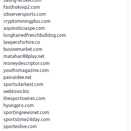
saung-artikel.com
fasthokivip2.com
observersports.com
cryptominingplus.com
aquinoticiaspe.com
longhairedfrenchbulldog.com
lawyersforhire.co
businemarket.com
matahari88play.net
moneydescriptor.com
youthsmagazine.com
painaidee.net
sportsdarkest.com
webtoon.biz
thesportswires.com
hyungpro.com
sportingnewsnet.com
sportstime24day.com
sporteslive.com