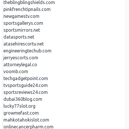
theblingblingshields.com
pinkfrenchtipnails.com
newgamestv.com
sportsgallerys.com
sportsmirrors.net
datasports.net
atasehirescortu.net
engineeringtechub.com
jerryescorts.com
attorneylegal.co
voomb.com
techgadgetpoint.com
tvsportsguide24.com
sportsreviews24.com
dubai360blog.com
lucky77slot.org
growmefast.com
mahkotahokislot.com
onlinecancerpharm.com