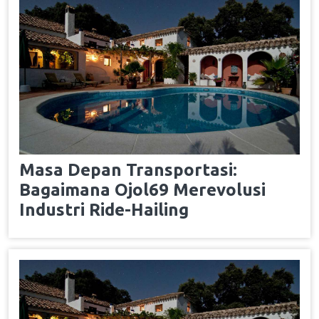
Masa Depan Transportasi:
Bagaimana Ojol69 Merevolusi
Industri Ride-Hailing