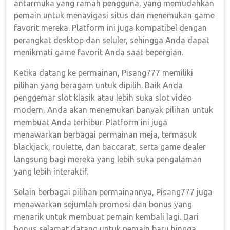
antarmuka yang ramah pengguna, yang memudahkan
pemain untuk menavigasi situs dan menemukan game
favorit mereka. Platform ini juga kompatibel dengan
perangkat desktop dan seluler, sehingga Anda dapat
menikmati game favorit Anda saat bepergian.
Ketika datang ke permainan, Pisang777 memiliki
pilihan yang beragam untuk dipilih. Baik Anda
penggemar slot klasik atau lebih suka slot video
modern, Anda akan menemukan banyak pilihan untuk
membuat Anda terhibur. Platform ini juga
menawarkan berbagai permainan meja, termasuk
blackjack, roulette, dan baccarat, serta game dealer
langsung bagi mereka yang lebih suka pengalaman
yang lebih interaktif.
Selain berbagai pilihan permainannya, Pisang777 juga
menawarkan sejumlah promosi dan bonus yang
menarik untuk membuat pemain kembali lagi. Dari
bonus selamat datang untuk pemain baru hingga