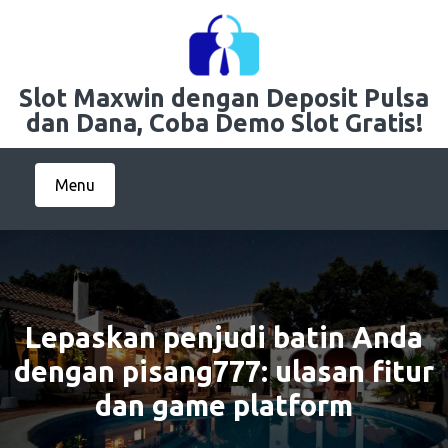
Skip
to
content
Slot Maxwin dengan Deposit Pulsa
dan Dana, Coba Demo Slot Gratis!
Menu
Lepaskan penjudi batin Anda
dengan pisang777: ulasan fitur
dan game platform