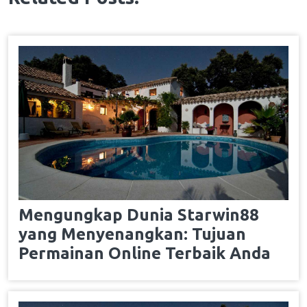
Mengungkap Dunia Starwin88
yang Menyenangkan: Tujuan
Permainan Online Terbaik Anda