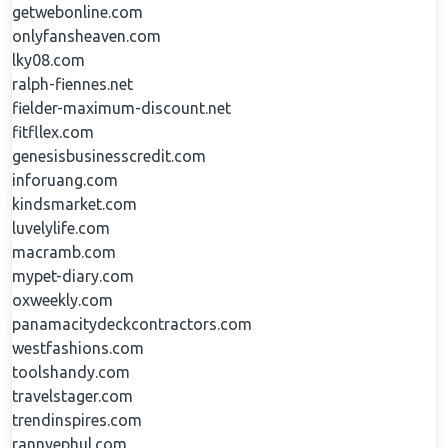
getwebonline.com
onlyfansheaven.com
lky08.com
ralph-fiennes.net
fielder-maximum-discount.net
fitfllex.com
genesisbusinesscredit.com
inforuang.com
kindsmarket.com
luvelylife.com
macramb.com
mypet-diary.com
oxweekly.com
panamacitydeckcontractors.com
westfashions.com
toolshandy.com
travelstager.com
trendinspires.com
rannyephul.com