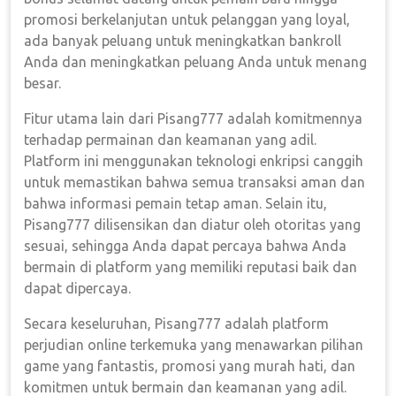
promosi berkelanjutan untuk pelanggan yang loyal,
ada banyak peluang untuk meningkatkan bankroll
Anda dan meningkatkan peluang Anda untuk menang
besar.
Fitur utama lain dari Pisang777 adalah komitmennya
terhadap permainan dan keamanan yang adil.
Platform ini menggunakan teknologi enkripsi canggih
untuk memastikan bahwa semua transaksi aman dan
bahwa informasi pemain tetap aman. Selain itu,
Pisang777 dilisensikan dan diatur oleh otoritas yang
sesuai, sehingga Anda dapat percaya bahwa Anda
bermain di platform yang memiliki reputasi baik dan
dapat dipercaya.
Secara keseluruhan, Pisang777 adalah platform
perjudian online terkemuka yang menawarkan pilihan
game yang fantastis, promosi yang murah hati, dan
komitmen untuk bermain dan keamanan yang adil.