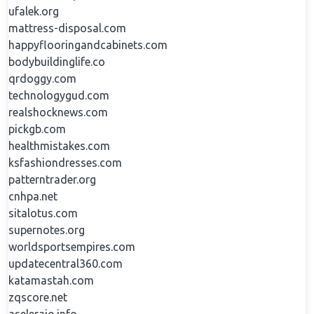
ufalek.org
mattress-disposal.com
happyflooringandcabinets.com
bodybuildinglife.co
qrdoggy.com
technologygud.com
realshocknews.com
pickgb.com
healthmistakes.com
ksfashiondresses.com
patterntrader.org
cnhpa.net
sitalotus.com
supernotes.org
worldsportsempires.com
updatecentral360.com
katamastah.com
zqscore.net