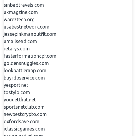
sinbadtravels.com
ukmagzine.com
wareztech.org
usabestnetwork.com
jessepinkmanoutfit.com
umailsend.com
retarys.com
fasterformationcpf.com
goldensnuggles.com
lookbattlemap.com
buyrdpservice.com
yesport.net
tostylo.com
yougetthat.net
sportsnetclub.com
newbestcrypto.com
oxfordsave.com
iclassicgames.com