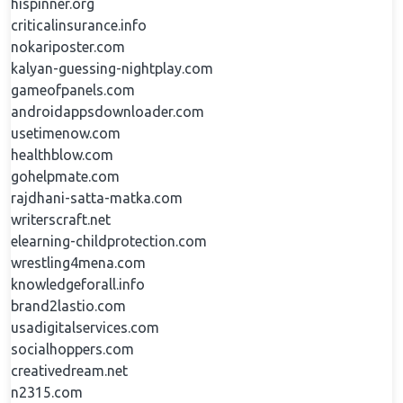
hispinner.org
criticalinsurance.info
nokariposter.com
kalyan-guessing-nightplay.com
gameofpanels.com
androidappsdownloader.com
usetimenow.com
healthblow.com
gohelpmate.com
rajdhani-satta-matka.com
writerscraft.net
elearning-childprotection.com
wrestling4mena.com
knowledgeforall.info
brand2lastio.com
usadigitalservices.com
socialhoppers.com
creativedream.net
n2315.com