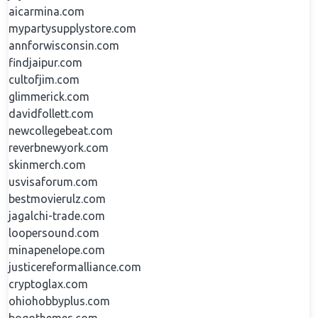
aicarmina.com
mypartysupplystore.com
annforwisconsin.com
findjaipur.com
cultofjim.com
glimmerick.com
davidfollett.com
newcollegebeat.com
reverbnewyork.com
skinmerch.com
usvisaforum.com
bestmovierulz.com
jagalchi-trade.com
loopersound.com
minapenelope.com
justicereformalliance.com
cryptoglax.com
ohiohobbyplus.com