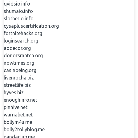
qvidsio.info
shumaio.info
slotherio.info
cysapluscertification.org
fortnitehacks.org
loginsearch.org
aodecor.org
donorsmatch.org
nowtimes.org
casinoeing.org
livemocha.biz
streetlife.biz
hyves.biz
enoughinfo.net
pinhive.net
warnabet.net
bollym4u.me
bolly2tollyblog.me
pandaclub.me