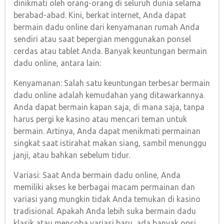
dinikmati oleh orang-orang di seluruh dunia selama
berabad-abad. Kini, berkat internet, Anda dapat
bermain dadu online dari kenyamanan rumah Anda
sendiri atau saat bepergian menggunakan ponsel
cerdas atau tablet Anda. Banyak keuntungan bermain
dadu online, antara lain:
Kenyamanan: Salah satu keuntungan terbesar bermain
dadu online adalah kemudahan yang ditawarkannya.
Anda dapat bermain kapan saja, di mana saja, tanpa
harus pergi ke kasino atau mencari teman untuk
bermain. Artinya, Anda dapat menikmati permainan
singkat saat istirahat makan siang, sambil menunggu
janji, atau bahkan sebelum tidur.
Variasi: Saat Anda bermain dadu online, Anda
memiliki akses ke berbagai macam permainan dan
variasi yang mungkin tidak Anda temukan di kasino
tradisional. Apakah Anda lebih suka bermain dadu
klasik atau mencoba variasi baru, ada banyak opsi