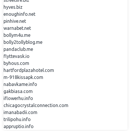
streetlife.biz
hyves.biz
enoughinfo.net
pinhive.net
warnabet.net
bollym4u.me
bolly2tollyblog.me
pandaclub.me
flyttevask.io
byhous.com
hartfordplazahotel.com
m-918kissapk.com
nabavkame.info
gakbiasa.com
iflowerhu.info
chicagocrystalconnection.com
imanabadii.com
trilipohu.info
appruptio.info