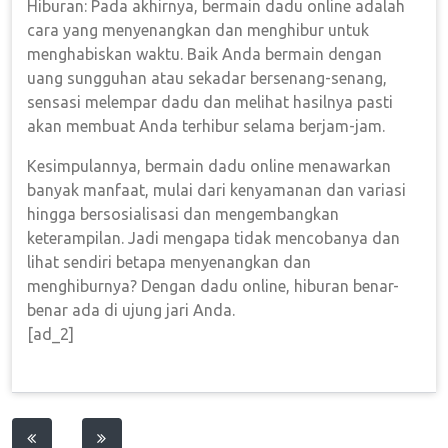
Hiburan: Pada akhirnya, bermain dadu online adalah
cara yang menyenangkan dan menghibur untuk
menghabiskan waktu. Baik Anda bermain dengan
uang sungguhan atau sekadar bersenang-senang,
sensasi melempar dadu dan melihat hasilnya pasti
akan membuat Anda terhibur selama berjam-jam.
Kesimpulannya, bermain dadu online menawarkan
banyak manfaat, mulai dari kenyamanan dan variasi
hingga bersosialisasi dan mengembangkan
keterampilan. Jadi mengapa tidak mencobanya dan
lihat sendiri betapa menyenangkan dan
menghiburnya? Dengan dadu online, hiburan benar-
benar ada di ujung jari Anda.
[ad_2]
Post