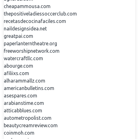
cheapammousa.com
thepositiveladiessoccerclub.com
recetasdecocinafaciles.com
naildesignsidea.net
greatpai.com
paperlanterntheatre.org
freeworshipnetwork.com
watercraftllc.com
abourge.com
afiliixs.com
alharammallz.com
americanbulletins.com
asespares.com
arabianstime.com
atticabblues.com
autometropolist.com
beautycreamreview.com
coinmoh.com