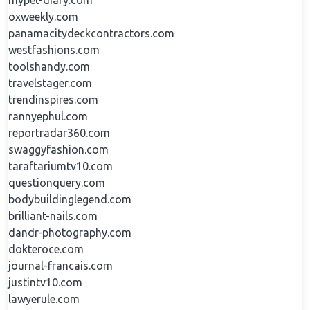
mypet-diary.com
oxweekly.com
panamacitydeckcontractors.com
westfashions.com
toolshandy.com
travelstager.com
trendinspires.com
rannyephul.com
reportradar360.com
swaggyfashion.com
taraftariumtv10.com
questionquery.com
bodybuildinglegend.com
brilliant-nails.com
dandr-photography.com
dokteroce.com
journal-francais.com
justintv10.com
lawyerule.com