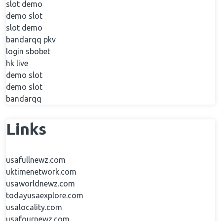
slot demo
demo slot
slot demo
bandarqq pkv
login sbobet
hk live
demo slot
demo slot
bandarqq
Links
usafullnewz.com
uktimenetwork.com
usaworldnewz.com
todayusaexplore.com
usalocality.com
usafournewz.com