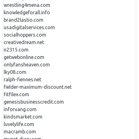
wrestling4mena.com
knowledgeforall.info
brand2lastio.com
usadigitalservices.com
socialhoppers.com
creativedream.net
n2315.com
getwebonline.com
onlyfansheaven.com
lky08.com
ralph-fiennes.net
fielder-maximum-discount.net
fitfllex.com
genesisbusinesscredit.com
inforuang.com
kindsmarket.com
luvelylife.com
macramb.com