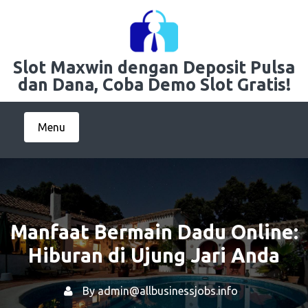
Skip
to
content
Slot Maxwin dengan Deposit Pulsa
dan Dana, Coba Demo Slot Gratis!
Menu
Manfaat Bermain Dadu Online:
Hiburan di Ujung Jari Anda
By
admin@allbusinessjobs.info