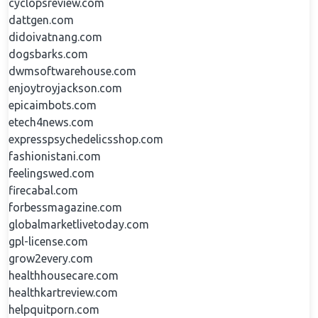
cyclopsreview.com
dattgen.com
didoivatnang.com
dogsbarks.com
dwmsoftwarehouse.com
enjoytroyjackson.com
epicaimbots.com
etech4news.com
expresspsychedelicsshop.com
fashionistani.com
feelingswed.com
firecabal.com
forbessmagazine.com
globalmarketlivetoday.com
gpl-license.com
grow2every.com
healthhousecare.com
healthkartreview.com
helpquitporn.com