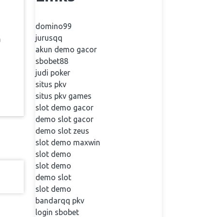
domino99
jurusqq
a
akun demo gacor
sbobet88
judi poker
situs pkv
situs pkv games
slot demo gacor
demo slot gacor
demo slot zeus
slot demo maxwin
slot demo
slot demo
demo slot
slot demo
bandarqq pkv
login sbobet