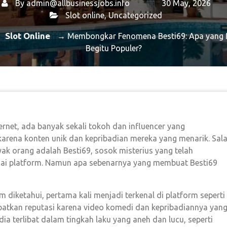
By
admin@allbusinessjobs.info
30 May, 2026
Slot online
,
Uncategorized
Slot Online
→ Membongkar Fenomena Besti69: Apa yang
Begitu Populer?
rnet, ada banyak sekali tokoh dan influencer yang
arena konten unik dan kepribadian mereka yang menarik. Sal
yak orang adalah Besti69, sosok misterius yang telah
ai platform. Namun apa sebenarnya yang membuat Besti69
m diketahui, pertama kali menjadi terkenal di platform seperti
atkan reputasi karena video komedi dan kepribadiannya yan
ia terlibat dalam tingkah laku yang aneh dan lucu, seperti