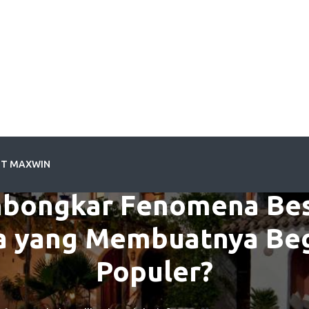
OT MAXWIN
ongkar Fenomena Bes
a yang Membuatnya Beg
Populer?