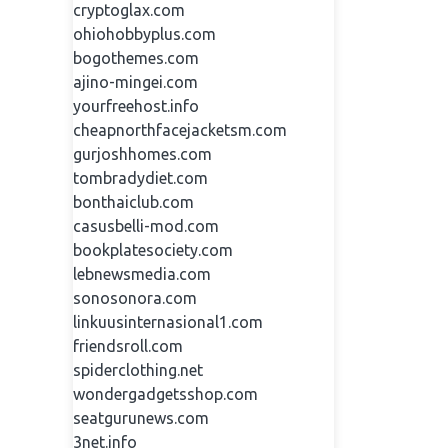
cryptoglax.com
ohiohobbyplus.com
bogothemes.com
ajino-mingei.com
yourfreehost.info
cheapnorthfacejacketsm.com
gurjoshhomes.com
tombradydiet.com
bonthaiclub.com
casusbelli-mod.com
bookplatesociety.com
lebnewsmedia.com
sonosonora.com
linkuusinternasional1.com
friendsroll.com
spiderclothing.net
wondergadgetsshop.com
seatgurunews.com
3net.info