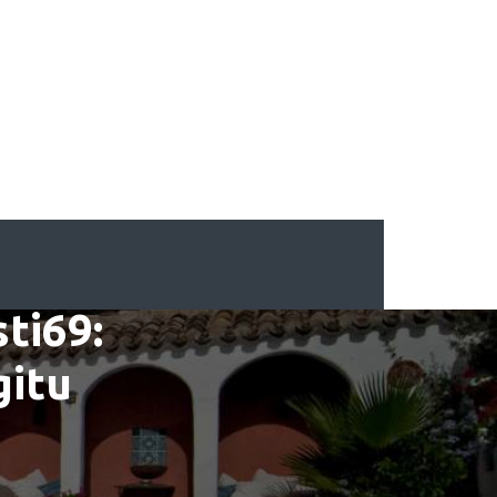
ti69:
itu