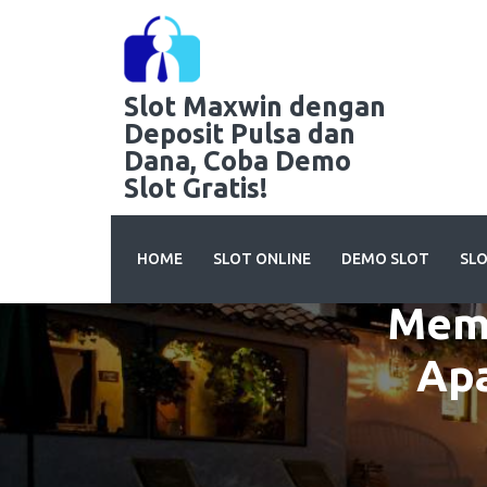
Skip
to
content
Slot Maxwin dengan
Deposit Pulsa dan
Dana, Coba Demo
Slot Gratis!
HOME
SLOT ONLINE
DEMO SLOT
SL
Memb
Ap