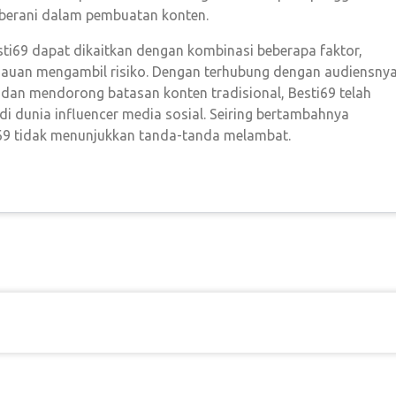
berani dalam pembuatan konten.
ti69 dapat dikaitkan dengan kombinasi beberapa faktor,
auan mengambil risiko. Dengan terhubung dengan audiensny
 dan mendorong batasan konten tradisional, Besti69 telah
 di dunia influencer media sosial. Seiring bertambahnya
ti69 tidak menunjukkan tanda-tanda melambat.