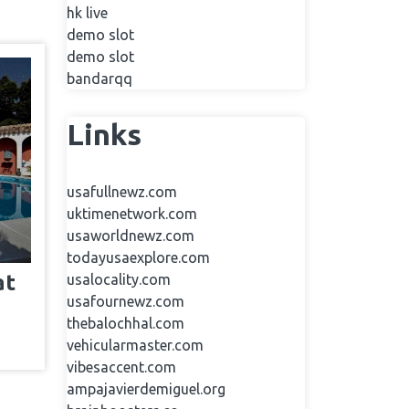
hk live
demo slot
demo slot
bandarqq
Links
usafullnewz.com
uktimenetwork.com
usaworldnewz.com
todayusaexplore.com
at
usalocality.com
usafournewz.com
thebalochhal.com
vehicularmaster.com
vibesaccent.com
ampajavierdemiguel.org