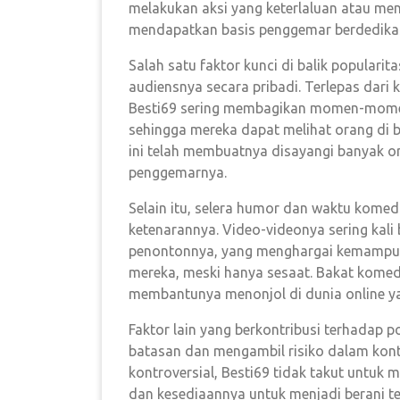
melakukan aksi yang keterlaluan atau men
mendapatkan basis penggemar berdedikas
Salah satu faktor kunci di balik popular
audiensnya secara pribadi. Terlepas dari 
Besti69 sering membagikan momen-momen
sehingga mereka dapat melihat orang di b
ini telah membuatnya disayangi banyak o
penggemarnya.
Selain itu, selera humor dan waktu komed
ketenarannya. Video-videonya sering kali 
penontonnya, yang menghargai kemampu
mereka, meski hanya sesaat. Bakat komedi
membantunya menonjol di dunia online y
Faktor lain yang berkontribusi terhadap 
batasan dan mengambil risiko dalam kont
kontroversial, Besti69 tidak takut untuk
dan kesediaannya untuk menjadi berani t