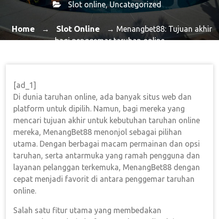
Slot online
,
Uncategorized
Home
Slot Online
→
→ Menangbet88: Tujuan akhir
bagi penggemar taruhan online
[ad_1]
Di dunia taruhan online, ada banyak situs web dan
platform untuk dipilih. Namun, bagi mereka yang
mencari tujuan akhir untuk kebutuhan taruhan online
mereka, MenangBet88 menonjol sebagai pilihan
utama. Dengan berbagai macam permainan dan opsi
taruhan, serta antarmuka yang ramah pengguna dan
layanan pelanggan terkemuka, MenangBet88 dengan
cepat menjadi favorit di antara penggemar taruhan
online.
Salah satu fitur utama yang membedakan