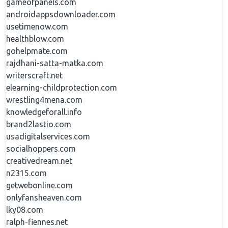
gameofpanels.com
androidappsdownloader.com
usetimenow.com
healthblow.com
gohelpmate.com
rajdhani-satta-matka.com
writerscraft.net
elearning-childprotection.com
wrestling4mena.com
knowledgeforall.info
brand2lastio.com
usadigitalservices.com
socialhoppers.com
creativedream.net
n2315.com
getwebonline.com
onlyfansheaven.com
lky08.com
ralph-fiennes.net