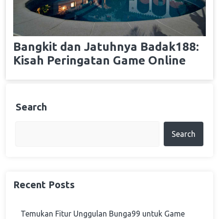
Bangkit dan Jatuhnya Badak188:
Kisah Peringatan Game Online
Search
Search
Recent Posts
Temukan Fitur Unggulan Bunga99 untuk Game