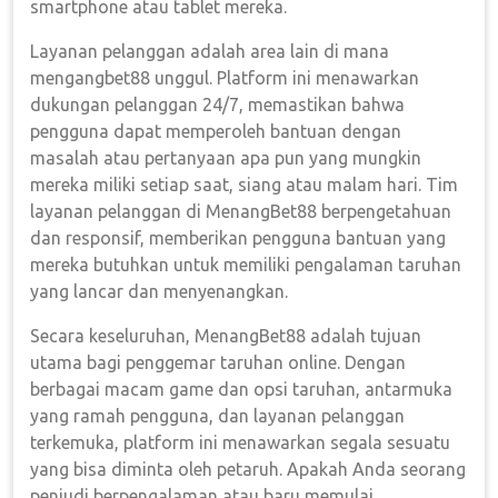
smartphone atau tablet mereka.
Layanan pelanggan adalah area lain di mana
mengangbet88 unggul. Platform ini menawarkan
dukungan pelanggan 24/7, memastikan bahwa
pengguna dapat memperoleh bantuan dengan
masalah atau pertanyaan apa pun yang mungkin
mereka miliki setiap saat, siang atau malam hari. Tim
layanan pelanggan di MenangBet88 berpengetahuan
dan responsif, memberikan pengguna bantuan yang
mereka butuhkan untuk memiliki pengalaman taruhan
yang lancar dan menyenangkan.
Secara keseluruhan, MenangBet88 adalah tujuan
utama bagi penggemar taruhan online. Dengan
berbagai macam game dan opsi taruhan, antarmuka
yang ramah pengguna, dan layanan pelanggan
terkemuka, platform ini menawarkan segala sesuatu
yang bisa diminta oleh petaruh. Apakah Anda seorang
penjudi berpengalaman atau baru memulai,