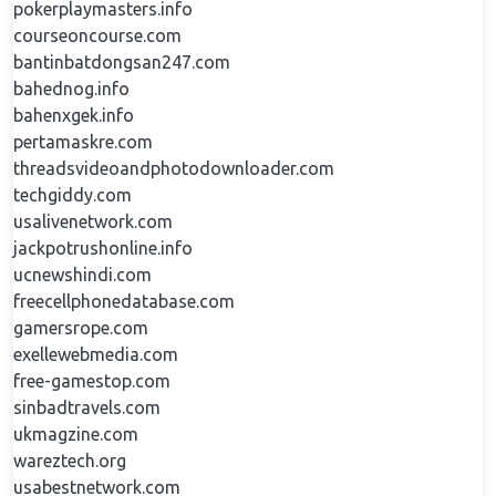
pokerplaymasters.info
courseoncourse.com
bantinbatdongsan247.com
bahednog.info
bahenxgek.info
pertamaskre.com
threadsvideoandphotodownloader.com
techgiddy.com
usalivenetwork.com
jackpotrushonline.info
ucnewshindi.com
freecellphonedatabase.com
gamersrope.com
exellewebmedia.com
free-gamestop.com
sinbadtravels.com
ukmagzine.com
wareztech.org
usabestnetwork.com