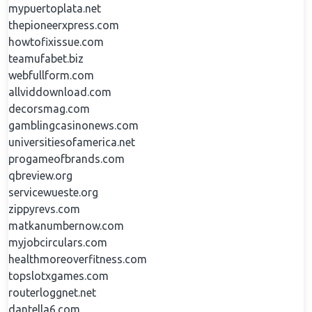
mypuertoplata.net
thepioneerxpress.com
howtofixissue.com
teamufabet.biz
webfullform.com
allviddownload.com
decorsmag.com
gamblingcasinonews.com
universitiesofamerica.net
progameofbrands.com
qbreview.org
servicewueste.org
zippyrevs.com
matkanumbernow.com
myjobcirculars.com
healthmoreoverfitness.com
topslotxgames.com
routerloggnet.net
dantella6.com