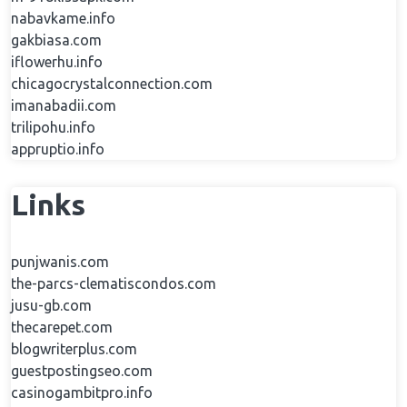
nabavkame.info
gakbiasa.com
iflowerhu.info
chicagocrystalconnection.com
imanabadii.com
trilipohu.info
appruptio.info
Links
punjwanis.com
the-parcs-clematiscondos.com
jusu-gb.com
thecarepet.com
blogwriterplus.com
guestpostingseo.com
casinogambitpro.info