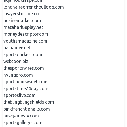
aquinoticiaspe.com
longhairedfrenchbulldog.com
lawyersforhire.co
businemarket.com
matahari88play.net
moneydescriptor.com
youthsmagazine.com
painaidee.net
sportsdarkest.com
webtoon.biz
thesportswires.com
hyungpro.com
sportingnewsnet.com
sportstime24day.com
sporteslive.com
theblingblingshields.com
pinkfrenchtipnails.com
newgamestv.com
sportsgallerys.com