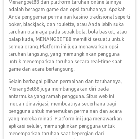
Menangbet88 dari platform taruhan online lainnya
adalah beragam game dan opsi taruhannya. Apakah
Anda penggemar permainan kasino tradisional seperti
poker, blackjack, dan roulette, atau Anda lebih suka
taruhan olahraga pada sepak bola, bola basket, atau
balap kuda, MENANGBET88 memiliki sesuatu untuk
semua orang. Platform ini juga menawarkan opsi
taruhan langsung, yang memungkinkan pengguna
untuk menempatkan taruhan secara real-time saat
game dan acara berlangsung.
Selain berbagai pilihan permainan dan taruhannya,
MenangBet88 juga membanggakan diri pada
antarmuka yang ramah pengguna. Situs web ini
mudah dinavigasi, membuatnya sederhana bagi
pengguna untuk menemukan permainan dan acara
yang mereka minati. Platform ini juga menawarkan
aplikasi seluler, memungkinkan pengguna untuk
menempatkan taruhan saat bepergian dari