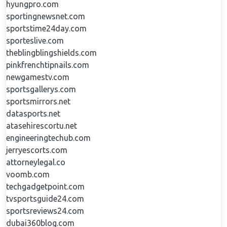
hyungpro.com
sportingnewsnet.com
sportstime24day.com
sporteslive.com
theblingblingshields.com
pinkfrenchtipnails.com
newgamestv.com
sportsgallerys.com
sportsmirrors.net
datasports.net
atasehirescortu.net
engineeringtechub.com
jerryescorts.com
attorneylegal.co
voomb.com
techgadgetpoint.com
tvsportsguide24.com
sportsreviews24.com
dubai360blog.com