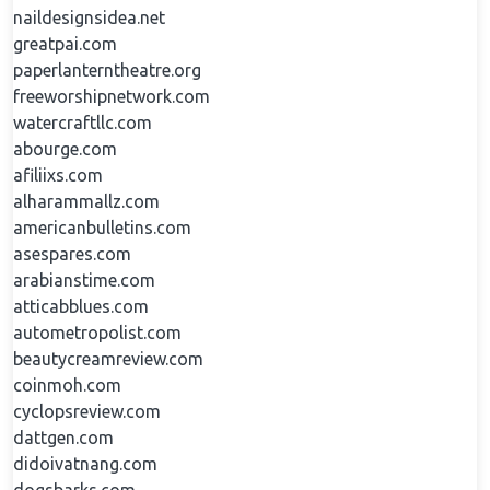
naildesignsidea.net
greatpai.com
paperlanterntheatre.org
freeworshipnetwork.com
watercraftllc.com
abourge.com
afiliixs.com
alharammallz.com
americanbulletins.com
asespares.com
arabianstime.com
atticabblues.com
autometropolist.com
beautycreamreview.com
coinmoh.com
cyclopsreview.com
dattgen.com
didoivatnang.com