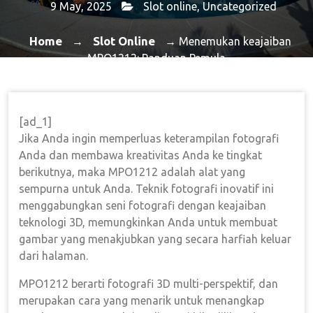
9 May, 2025
Slot online
,
Uncategorized
Home
Slot Online
→
→ Menemukan keajaiban
MPO1212: Panduan Pemula
[ad_1]
Jika Anda ingin memperluas keterampilan fotografi
Anda dan membawa kreativitas Anda ke tingkat
berikutnya, maka MPO1212 adalah alat yang
sempurna untuk Anda. Teknik fotografi inovatif ini
menggabungkan seni fotografi dengan keajaiban
teknologi 3D, memungkinkan Anda untuk membuat
gambar yang menakjubkan yang secara harfiah keluar
dari halaman.
MPO1212 berarti fotografi 3D multi-perspektif, dan
merupakan cara yang menarik untuk menangkap