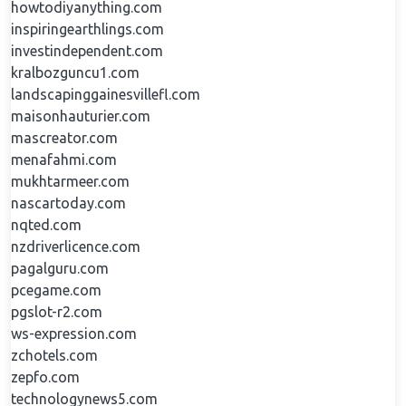
howtodiyanything.com
inspiringearthlings.com
investindependent.com
kralbozguncu1.com
landscapinggainesvillefl.com
maisonhauturier.com
mascreator.com
menafahmi.com
mukhtarmeer.com
nascartoday.com
nqted.com
nzdriverlicence.com
pagalguru.com
pcegame.com
pgslot-r2.com
ws-expression.com
zchotels.com
zepfo.com
technologynews5.com