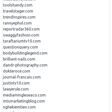
toolshandy.com
travelstager.com
trendinspires.com
rannyephul.com
reportradar360.com
swaggyfashion.com
taraftariumtv10.com
questionquery.com
bodybuildinglegend.com
brilliant-nails.com
dandr-photography.com
dokteroce.com
journal-francais.com
justintv10.com
lawyerule.com
mediamingleseaco.com
mtsmarketingblog.com
nghekiemtien.com