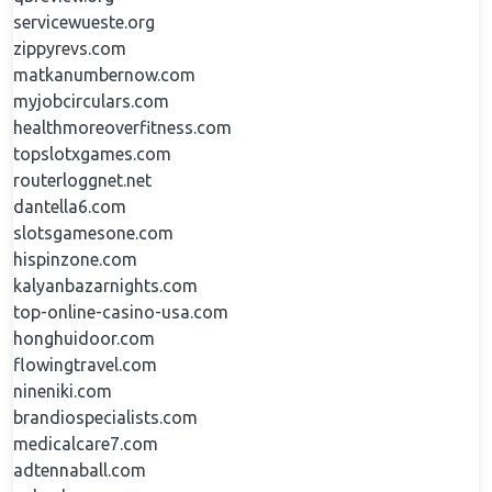
servicewueste.org
zippyrevs.com
matkanumbernow.com
myjobcirculars.com
healthmoreoverfitness.com
topslotxgames.com
routerloggnet.net
dantella6.com
slotsgamesone.com
hispinzone.com
kalyanbazarnights.com
top-online-casino-usa.com
honghuidoor.com
flowingtravel.com
nineniki.com
brandiospecialists.com
medicalcare7.com
adtennaball.com