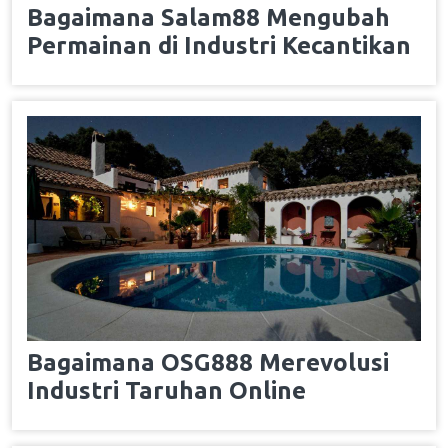
Bagaimana Salam88 Mengubah
Permainan di Industri Kecantikan
Bagaimana OSG888 Merevolusi
Industri Taruhan Online