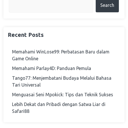
Search
Recent Posts
Memahami WinLose99: Perbatasan Baru dalam
Game Online
Memahami Parlay4D: Panduan Pemula
Tango77: Menjembatani Budaya Melalui Bahasa
Tari Universal
Menguasai Seni Mpokick: Tips dan Teknik Sukses
Lebih Dekat dan Pribadi dengan Satwa Liar di
Safari88