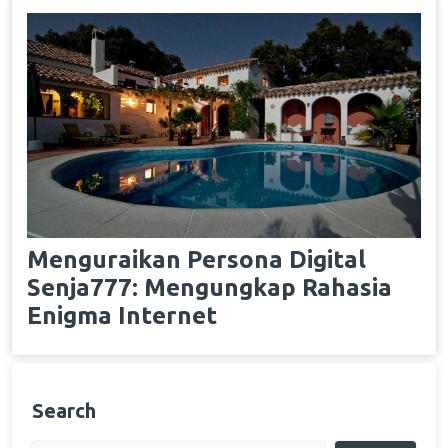
Menguraikan Persona Digital
Senja777: Mengungkap Rahasia
Enigma Internet
Search