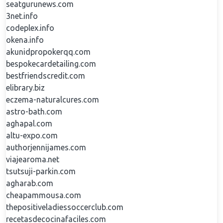
seatgurunews.com
3net.info
codeplex.info
okena.info
akunidpropokerqq.com
bespokecardetailing.com
bestfriendscredit.com
elibrary.biz
eczema-naturalcures.com
astro-bath.com
aghapal.com
altu-expo.com
authorjennijames.com
viajearoma.net
tsutsuji-parkin.com
agharab.com
cheapammousa.com
thepositiveladiessoccerclub.com
recetasdecocinafaciles.com