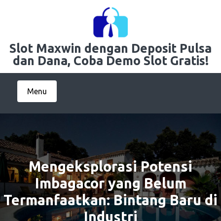
Skip
to
content
Slot Maxwin dengan Deposit Pulsa
dan Dana, Coba Demo Slot Gratis!
Menu
Mengeksplorasi Potensi
Imbagacor yang Belum
Termanfaatkan: Bintang Baru di
Industri