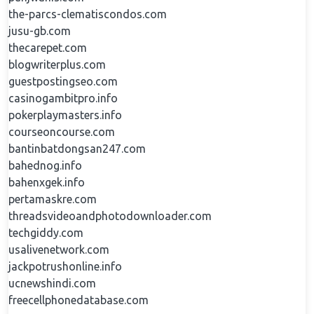
the-parcs-clematiscondos.com
jusu-gb.com
thecarepet.com
blogwriterplus.com
guestpostingseo.com
casinogambitpro.info
pokerplaymasters.info
courseoncourse.com
bantinbatdongsan247.com
bahednog.info
bahenxgek.info
pertamaskre.com
threadsvideoandphotodownloader.com
techgiddy.com
usalivenetwork.com
jackpotrushonline.info
ucnewshindi.com
freecellphonedatabase.com