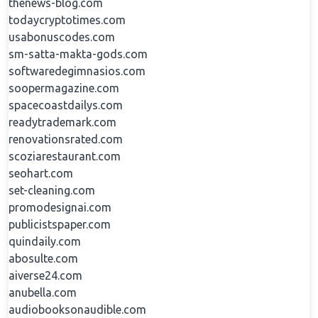
thenews-blog.com
todaycryptotimes.com
usabonuscodes.com
sm-satta-makta-gods.com
softwaredegimnasios.com
soopermagazine.com
spacecoastdailys.com
readytrademark.com
renovationsrated.com
scoziarestaurant.com
seohart.com
set-cleaning.com
promodesignai.com
publicistspaper.com
quindaily.com
abosulte.com
aiverse24.com
anubella.com
audiobooksonaudible.com