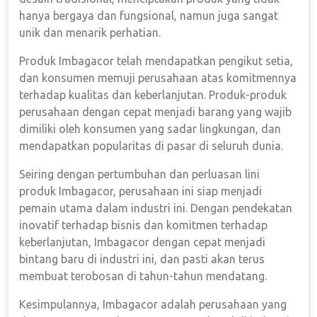
hanya bergaya dan fungsional, namun juga sangat
unik dan menarik perhatian.
Produk Imbagacor telah mendapatkan pengikut setia,
dan konsumen memuji perusahaan atas komitmennya
terhadap kualitas dan keberlanjutan. Produk-produk
perusahaan dengan cepat menjadi barang yang wajib
dimiliki oleh konsumen yang sadar lingkungan, dan
mendapatkan popularitas di pasar di seluruh dunia.
Seiring dengan pertumbuhan dan perluasan lini
produk Imbagacor, perusahaan ini siap menjadi
pemain utama dalam industri ini. Dengan pendekatan
inovatif terhadap bisnis dan komitmen terhadap
keberlanjutan, Imbagacor dengan cepat menjadi
bintang baru di industri ini, dan pasti akan terus
membuat terobosan di tahun-tahun mendatang.
Kesimpulannya, Imbagacor adalah perusahaan yang