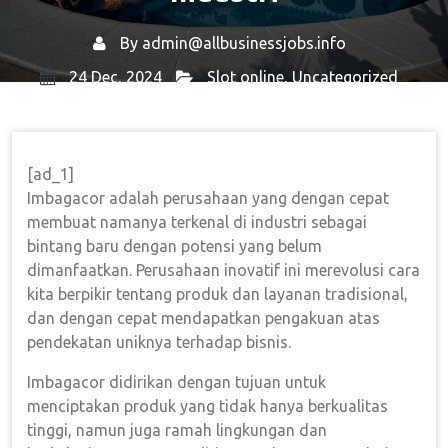
By
admin@allbusinessjobs.info
24 Dec, 2024
Slot online
,
Uncategorized
Home
Slot Online
→
→ Mengeksplorasi Potensi
Imbagacor yang Belum Termanfaatkan: Bintang Baru di
[ad_1]
Industri
Imbagacor adalah perusahaan yang dengan cepat
membuat namanya terkenal di industri sebagai
bintang baru dengan potensi yang belum
dimanfaatkan. Perusahaan inovatif ini merevolusi cara
kita berpikir tentang produk dan layanan tradisional,
dan dengan cepat mendapatkan pengakuan atas
pendekatan uniknya terhadap bisnis.
Imbagacor didirikan dengan tujuan untuk
menciptakan produk yang tidak hanya berkualitas
tinggi, namun juga ramah lingkungan dan