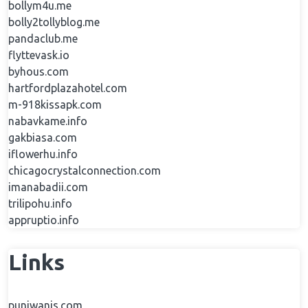
bollym4u.me
bolly2tollyblog.me
pandaclub.me
flyttevask.io
byhous.com
hartfordplazahotel.com
m-918kissapk.com
nabavkame.info
gakbiasa.com
iflowerhu.info
chicagocrystalconnection.com
imanabadii.com
trilipohu.info
appruptio.info
Links
punjwanis.com