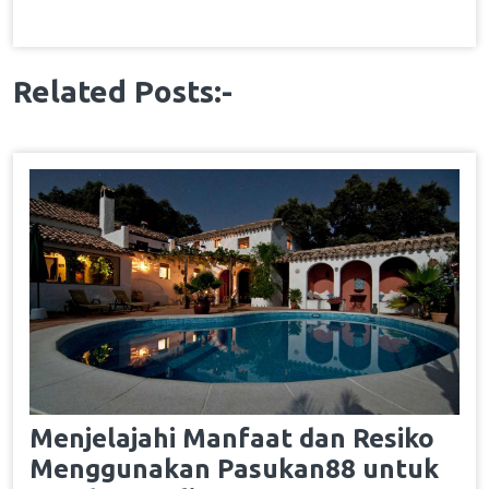
Related Posts:-
Menjelajahi Manfaat dan Resiko
Menggunakan Pasukan88 untuk