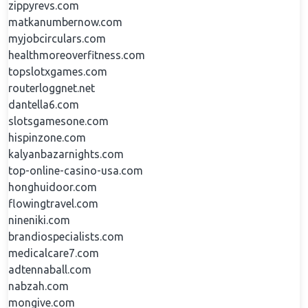
zippyrevs.com
matkanumbernow.com
myjobcirculars.com
healthmoreoverfitness.com
topslotxgames.com
routerloggnet.net
dantella6.com
slotsgamesone.com
hispinzone.com
kalyanbazarnights.com
top-online-casino-usa.com
honghuidoor.com
flowingtravel.com
nineniki.com
brandiospecialists.com
medicalcare7.com
adtennaball.com
nabzah.com
mongive.com