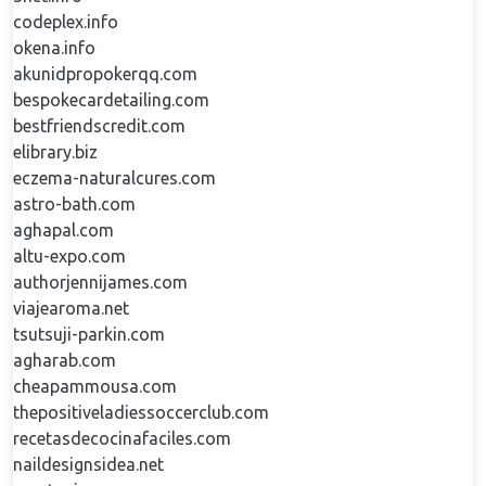
codeplex.info
okena.info
akunidpropokerqq.com
bespokecardetailing.com
bestfriendscredit.com
elibrary.biz
eczema-naturalcures.com
astro-bath.com
aghapal.com
altu-expo.com
authorjennijames.com
viajearoma.net
tsutsuji-parkin.com
agharab.com
cheapammousa.com
thepositiveladiessoccerclub.com
recetasdecocinafaciles.com
naildesignsidea.net