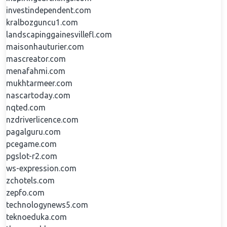
investindependent.com
kralbozguncu1.com
landscapinggainesvillefl.com
maisonhauturier.com
mascreator.com
menafahmi.com
mukhtarmeer.com
nascartoday.com
nqted.com
nzdriverlicence.com
pagalguru.com
pcegame.com
pgslot-r2.com
ws-expression.com
zchotels.com
zepfo.com
technologynews5.com
teknoeduka.com