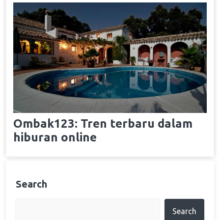
Ombak123: Tren terbaru dalam
hiburan online
Search
Search