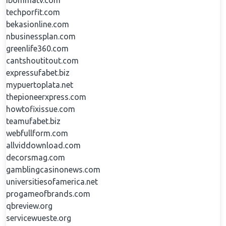
ibommatv.com
techporfit.com
bekasionline.com
nbusinessplan.com
greenlife360.com
cantshoutitout.com
expressufabet.biz
mypuertoplata.net
thepioneerxpress.com
howtofixissue.com
teamufabet.biz
webfullform.com
allviddownload.com
decorsmag.com
gamblingcasinonews.com
universitiesofamerica.net
progameofbrands.com
qbreview.org
servicewueste.org