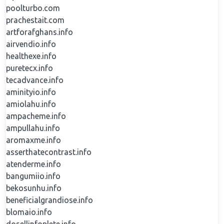
poolturbo.com
prachestait.com
artforafghans.info
airvendio.info
healthexe.info
puretecx.info
tecadvance.info
aminityio.info
amiolahu.info
ampacheme.info
ampullahu.info
aromaxme.info
asserthatecontrast.info
atenderme.info
bangumiio.info
bekosunhu.info
beneficialgrandiose.info
blomaio.info