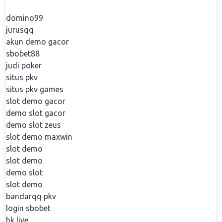
domino99
jurusqq
akun demo gacor
sbobet88
judi poker
situs pkv
situs pkv games
slot demo gacor
demo slot gacor
demo slot zeus
slot demo maxwin
slot demo
slot demo
demo slot
slot demo
bandarqq pkv
login sbobet
hk live