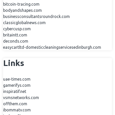
bitcoin-tracing.com
bodyandshapes.com
businessconsultantsroundrock.com
classicglobalnews.com
cybercusp.com
britaintt.com
deconds.com
easycartltd-domesticcleaningservicesedinburgh.com
Links
uae-times.com
gamerifys.com
inspiratif.net
vsmsnetworks.com
offthem.com
ibommatv.com