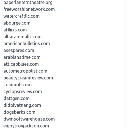
paperlanterntheatre.org
freeworshipnetwork.com
watercraftllc.com
abourge.com
afiliixs.com
alharammallz.com
americanbulletins.com
asespares.com
arabianstime.com
atticabblues.com
autometropolist.com
beautycreamreview.com
coinmoh.com
cyclopsreview.com
dattgen.com
didoivatnang.com
dogsbarks.com
dwmsoftwarehouse.com
enjoytroyjackson.com