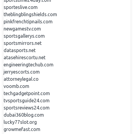
sportstime24day.com
sporteslive.com
theblingblingshields.com
pinkfrenchtipnails.com
newgamestv.com
sportsgallerys.com
sportsmirrors.net
datasports.net
atasehirescortu.net
engineeringtechub.com
jerryescorts.com
attorneylegal.co
voomb.com
techgadgetpoint.com
tvsportsguide24.com
sportsreviews24.com
dubai360blog.com
lucky77slot.org
growmefast.com