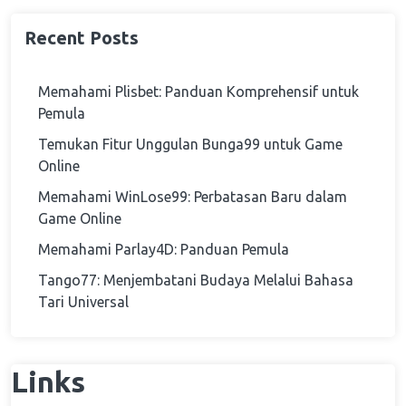
Recent Posts
Memahami Plisbet: Panduan Komprehensif untuk
Pemula
Temukan Fitur Unggulan Bunga99 untuk Game
Online
Memahami WinLose99: Perbatasan Baru dalam
Game Online
Memahami Parlay4D: Panduan Pemula
Tango77: Menjembatani Budaya Melalui Bahasa
Tari Universal
Links