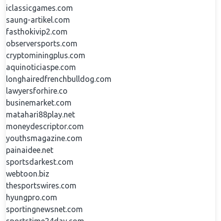
iclassicgames.com
saung-artikel.com
fasthokivip2.com
observersports.com
cryptominingplus.com
aquinoticiaspe.com
longhairedfrenchbulldog.com
lawyersforhire.co
businemarket.com
matahari88play.net
moneydescriptor.com
youthsmagazine.com
painaidee.net
sportsdarkest.com
webtoon.biz
thesportswires.com
hyungpro.com
sportingnewsnet.com