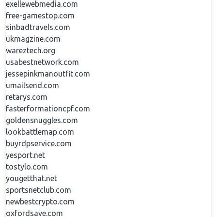
exellewebmedia.com
free-gamestop.com
sinbadtravels.com
ukmagzine.com
wareztech.org
usabestnetwork.com
jessepinkmanoutfit.com
umailsend.com
retarys.com
fasterformationcpf.com
goldensnuggles.com
lookbattlemap.com
buyrdpservice.com
yesport.net
tostylo.com
yougetthat.net
sportsnetclub.com
newbestcrypto.com
oxfordsave.com