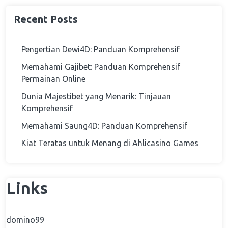
Recent Posts
Pengertian Dewi4D: Panduan Komprehensif
Memahami Gajibet: Panduan Komprehensif
Permainan Online
Dunia Majestibet yang Menarik: Tinjauan
Komprehensif
Memahami Saung4D: Panduan Komprehensif
Kiat Teratas untuk Menang di Ahlicasino Games
Links
domino99