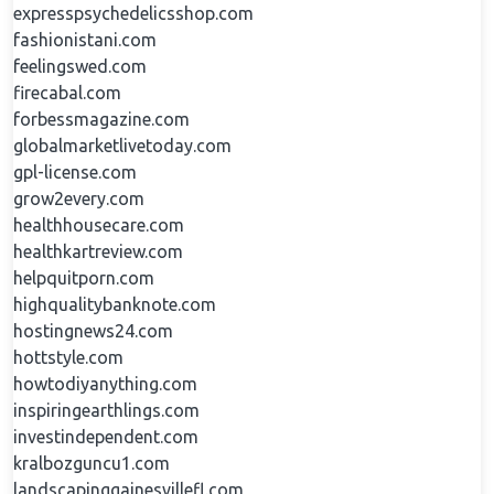
expresspsychedelicsshop.com
fashionistani.com
feelingswed.com
firecabal.com
forbessmagazine.com
globalmarketlivetoday.com
gpl-license.com
grow2every.com
healthhousecare.com
healthkartreview.com
helpquitporn.com
highqualitybanknote.com
hostingnews24.com
hottstyle.com
howtodiyanything.com
inspiringearthlings.com
investindependent.com
kralbozguncu1.com
landscapinggainesvillefl.com