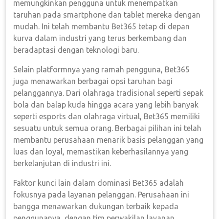
memungkinkan pengguna untuk menempatkan
taruhan pada smartphone dan tablet mereka dengan
mudah. Ini telah membantu Bet365 tetap di depan
kurva dalam industri yang terus berkembang dan
beradaptasi dengan teknologi baru.
Selain platformnya yang ramah pengguna, Bet365
juga menawarkan berbagai opsi taruhan bagi
pelanggannya. Dari olahraga tradisional seperti sepak
bola dan balap kuda hingga acara yang lebih banyak
seperti esports dan olahraga virtual, Bet365 memiliki
sesuatu untuk semua orang. Berbagai pilihan ini telah
membantu perusahaan menarik basis pelanggan yang
luas dan loyal, memastikan keberhasilannya yang
berkelanjutan di industri ini.
Faktor kunci lain dalam dominasi Bet365 adalah
fokusnya pada layanan pelanggan. Perusahaan ini
bangga menawarkan dukungan terbaik kepada
penggunanya, dengan tim perwakilan layanan