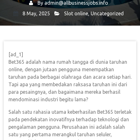
By
admin@allbusinessjobs.info
8 May, 2025
Slot online
,
Uncategorized
Home
Slot Online
→
→ Mengungkap Rahasia Bet365:
Bagaimana raksasa taruhan online ini mendominasi industri
[ad_1]
Bet365 adalah nama rumah tangga di dunia taruhan
online, dengan jutaan pengguna menempatkan
taruhan pada berbagai olahraga dan acara setiap hari.
Tapi apa yang membedakan raksasa taruhan ini dari
para pesaingnya, dan bagaimana mereka berhasil
mendominasi industri begitu lama?
Salah satu rahasia utama keberhasilan Bet365 terletak
pada pendekatan inovatifnya terhadap teknologi dan
pengalaman pengguna. Perusahaan ini adalah salah
satu yang pertama merangkul taruhan seluler,