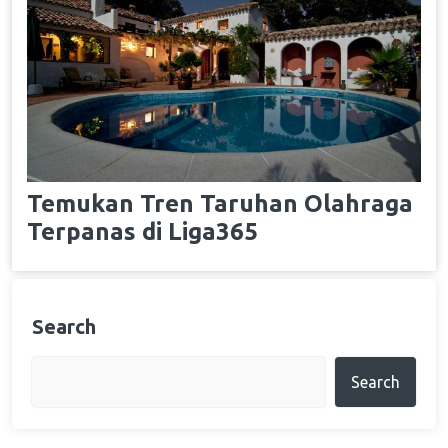
Temukan Tren Taruhan Olahraga
Terpanas di Liga365
Search
Search