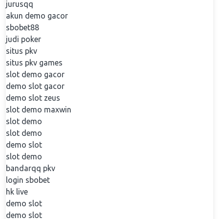
jurusqq
akun demo gacor
sbobet88
judi poker
situs pkv
situs pkv games
slot demo gacor
demo slot gacor
demo slot zeus
slot demo maxwin
slot demo
slot demo
demo slot
slot demo
bandarqq pkv
login sbobet
hk live
demo slot
demo slot