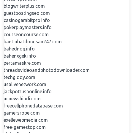
blogwriterplus.com
guestpostingseo.com
casinogambitpro.info
pokerplaymasters.info
courseoncourse.com
bantinbatdongsan247.com
bahednog.info
bahenxgek.info
pertamaskre.com
threadsvideoandphotodownloader.com
techgiddy.com
usalivenetwork.com
jackpotrushonline.info
ucnewshindi.com
freecellphonedatabase.com
gamersrope.com
exellewebmedia.com
free-gamestop.com