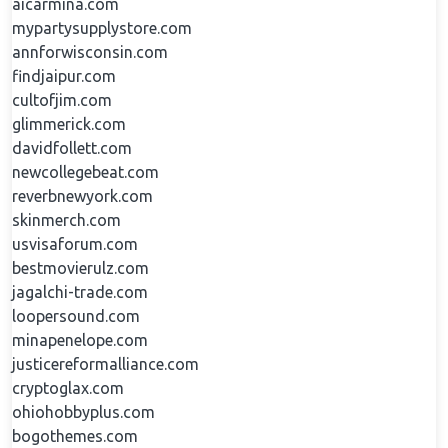
aicarmina.com
mypartysupplystore.com
annforwisconsin.com
findjaipur.com
cultofjim.com
glimmerick.com
davidfollett.com
newcollegebeat.com
reverbnewyork.com
skinmerch.com
usvisaforum.com
bestmovierulz.com
jagalchi-trade.com
loopersound.com
minapenelope.com
justicereformalliance.com
cryptoglax.com
ohiohobbyplus.com
bogothemes.com