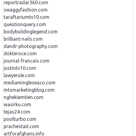
reportradar360.com
swaggyfashion.com
taraftariumtv10.com
questionquery.com
bodybuildinglegend.com
brilliant-nails.com
dandr-photography.com
dokteroce.com
journal-francais.com
justintv10.com
lawyerule.com
mediamingleseaco.com
mtsmarketingblog.com
nghekiemtien.com
wasirku.com
tejas24.com
poolturbo.com
prachestait.com
artforafghans.info