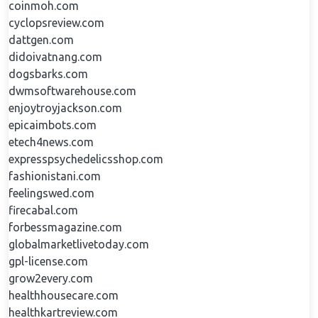
coinmoh.com
cyclopsreview.com
dattgen.com
didoivatnang.com
dogsbarks.com
dwmsoftwarehouse.com
enjoytroyjackson.com
epicaimbots.com
etech4news.com
expresspsychedelicsshop.com
fashionistani.com
feelingswed.com
firecabal.com
forbessmagazine.com
globalmarketlivetoday.com
gpl-license.com
grow2every.com
healthhousecare.com
healthkartreview.com