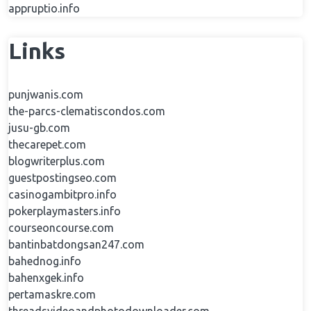
appruptio.info
Links
punjwanis.com
the-parcs-clematiscondos.com
jusu-gb.com
thecarepet.com
blogwriterplus.com
guestpostingseo.com
casinogambitpro.info
pokerplaymasters.info
courseoncourse.com
bantinbatdongsan247.com
bahednog.info
bahenxgek.info
pertamaskre.com