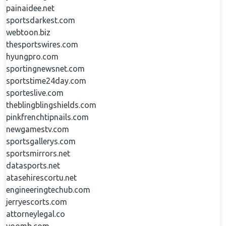
painaidee.net
sportsdarkest.com
webtoon.biz
thesportswires.com
hyungpro.com
sportingnewsnet.com
sportstime24day.com
sporteslive.com
theblingblingshields.com
pinkfrenchtipnails.com
newgamestv.com
sportsgallerys.com
sportsmirrors.net
datasports.net
atasehirescortu.net
engineeringtechub.com
jerryescorts.com
attorneylegal.co