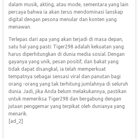
dalam musik, akting, atau mode, sementara yang lain
percaya bahwa ia akan terus mendominasi lanskap
digital dengan pesona menular dan konten yang
menawan.
Terlepas dari apa yang akan terjadi di masa depan,
satu hal yang pasti: Tiger298 adalah kekuatan yang
harus diperhitungkan di dunia media sosial. Dengan
gayanya yang unik, pesan positif, dan bakat yang
tidak dapat disangkal, ia telah memperkuat
tempatnya sebagai sensasi viral dan panutan bagi
orang -orang yang tak terhitung jumlahnya di seluruh
dunia. Jadi, jika Anda belum melakukannya, pastikan
untuk memeriksa Tiger298 dan bergabung dengan
jutaan penggemar yang terpikat oleh dunianya yang
menarik.
[ad_2]