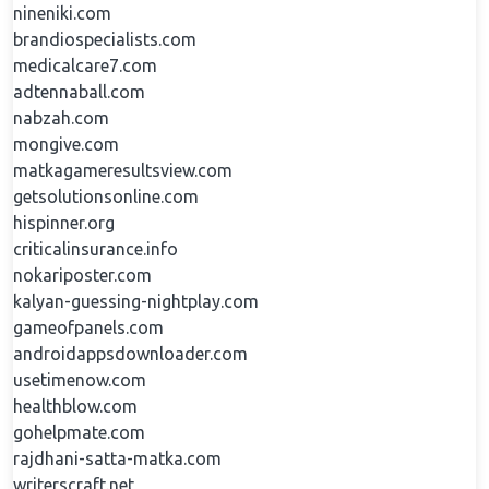
nineniki.com
brandiospecialists.com
medicalcare7.com
adtennaball.com
nabzah.com
mongive.com
matkagameresultsview.com
getsolutionsonline.com
hispinner.org
criticalinsurance.info
nokariposter.com
kalyan-guessing-nightplay.com
gameofpanels.com
androidappsdownloader.com
usetimenow.com
healthblow.com
gohelpmate.com
rajdhani-satta-matka.com
writerscraft.net