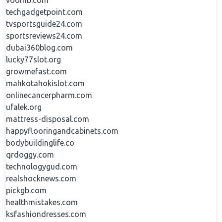
voomb.com
techgadgetpoint.com
tvsportsguide24.com
sportsreviews24.com
dubai360blog.com
lucky77slot.org
growmefast.com
mahkotahokislot.com
onlinecancerpharm.com
ufalek.org
mattress-disposal.com
happyflooringandcabinets.com
bodybuildinglife.co
qrdoggy.com
technologygud.com
realshocknews.com
pickgb.com
healthmistakes.com
ksfashiondresses.com