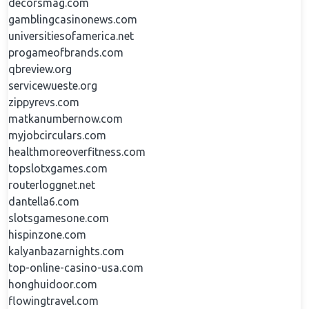
decorsmag.com
gamblingcasinonews.com
universitiesofamerica.net
progameofbrands.com
qbreview.org
servicewueste.org
zippyrevs.com
matkanumbernow.com
myjobcirculars.com
healthmoreoverfitness.com
topslotxgames.com
routerloggnet.net
dantella6.com
slotsgamesone.com
hispinzone.com
kalyanbazarnights.com
top-online-casino-usa.com
honghuidoor.com
flowingtravel.com