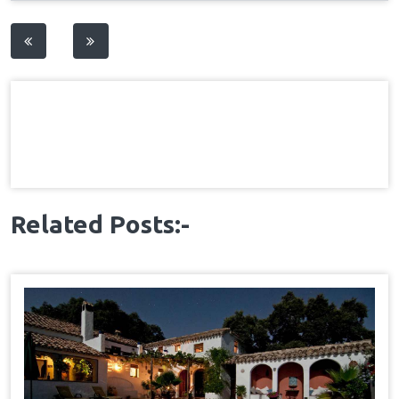
Post
navigation
Related Posts:-