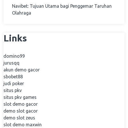
Navibet: Tujuan Utama bagi Penggemar Taruhan
Olahraga
Links
domino99
jurusqq
akun demo gacor
sbobet88
judi poker
situs pkv
situs pkv games
slot demo gacor
demo slot gacor
demo slot zeus
slot demo maxwin