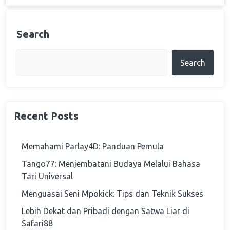
Search
Search
Recent Posts
Memahami Parlay4D: Panduan Pemula
Tango77: Menjembatani Budaya Melalui Bahasa
Tari Universal
Menguasai Seni Mpokick: Tips dan Teknik Sukses
Lebih Dekat dan Pribadi dengan Satwa Liar di
Safari88