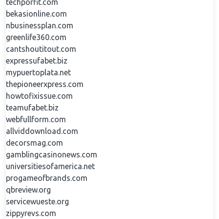
techporfit.com
bekasionline.com
nbusinessplan.com
greenlife360.com
cantshoutitout.com
expressufabet.biz
mypuertoplata.net
thepioneerxpress.com
howtofixissue.com
teamufabet.biz
webfullform.com
allviddownload.com
decorsmag.com
gamblingcasinonews.com
universitiesofamerica.net
progameofbrands.com
qbreview.org
servicewueste.org
zippyrevs.com