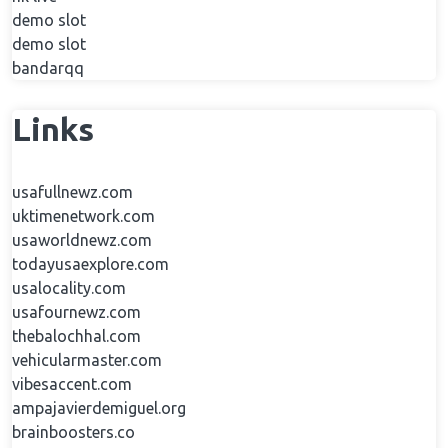
demo slot
demo slot
bandarqq
Links
usafullnewz.com
uktimenetwork.com
usaworldnewz.com
todayusaexplore.com
usalocality.com
usafournewz.com
thebalochhal.com
vehicularmaster.com
vibesaccent.com
ampajavierdemiguel.org
brainboosters.co