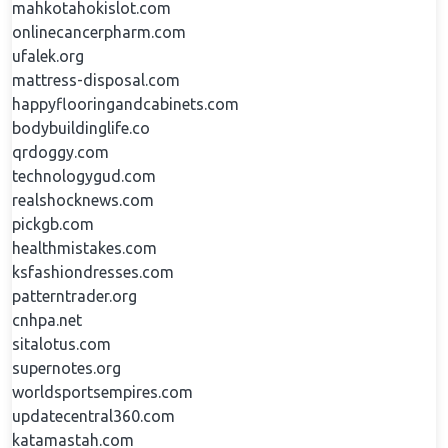
mahkotahokislot.com
onlinecancerpharm.com
ufalek.org
mattress-disposal.com
happyflooringandcabinets.com
bodybuildinglife.co
qrdoggy.com
technologygud.com
realshocknews.com
pickgb.com
healthmistakes.com
ksfashiondresses.com
patterntrader.org
cnhpa.net
sitalotus.com
supernotes.org
worldsportsempires.com
updatecentral360.com
katamastah.com