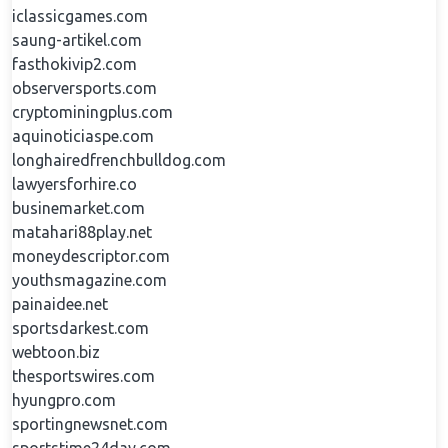
iclassicgames.com
saung-artikel.com
fasthokivip2.com
observersports.com
cryptominingplus.com
aquinoticiaspe.com
longhairedfrenchbulldog.com
lawyersforhire.co
businemarket.com
matahari88play.net
moneydescriptor.com
youthsmagazine.com
painaidee.net
sportsdarkest.com
webtoon.biz
thesportswires.com
hyungpro.com
sportingnewsnet.com