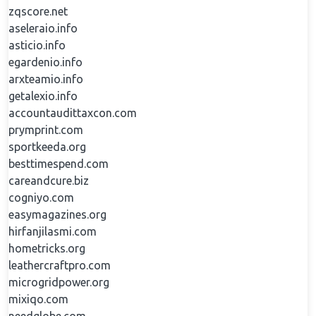
zqscore.net
aseleraio.info
asticio.info
egardenio.info
arxteamio.info
getalexio.info
accountaudittaxcon.com
prymprint.com
sportkeeda.org
besttimespend.com
careandcure.biz
cogniyo.com
easymagazines.org
hirfanjilasmi.com
hometricks.org
leathercraftpro.com
microgridpower.org
mixiqo.com