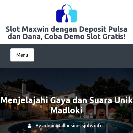
Skip
to
content
Slot Maxwin dengan Deposit Pulsa
dan Dana, Coba Demo Slot Gratis!
Menu
Menjelajahi Gaya dan Suara Unik
Madloki
By
admin@allbusinessjobs.info