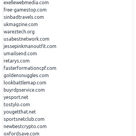
exellewebmedia.com
free-gamestop.com
sinbadtravels.com
ukmagzine.com
wareztech.org
usabestnetwork.com
jessepinkmanoutfit.com
umailsend.com
retarys.com
fasterformationcpf.com
goldensnuggles.com
lookbattlemap.com
buyrdpservice.com
yesport.net
tostylo.com
yougetthat.net
sportsnetclub.com
newbestcrypto.com
oxfordsave.com