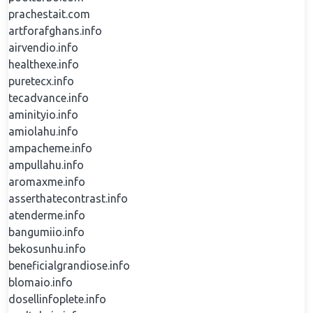
prachestait.com
artforafghans.info
airvendio.info
healthexe.info
puretecx.info
tecadvance.info
aminityio.info
amiolahu.info
ampacheme.info
ampullahu.info
aromaxme.info
asserthatecontrast.info
atenderme.info
bangumiio.info
bekosunhu.info
beneficialgrandiose.info
blomaio.info
dosellinfoplete.info