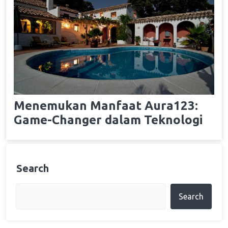
Menemukan Manfaat Aura123:
Game-Changer dalam Teknologi
Search
Search