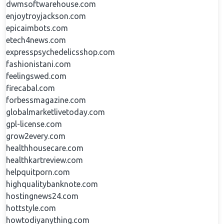
dwmsoftwarehouse.com
enjoytroyjackson.com
epicaimbots.com
etech4news.com
expresspsychedelicsshop.com
fashionistani.com
feelingswed.com
firecabal.com
forbessmagazine.com
globalmarketlivetoday.com
gpl-license.com
grow2every.com
healthhousecare.com
healthkartreview.com
helpquitporn.com
highqualitybanknote.com
hostingnews24.com
hottstyle.com
howtodiyanything.com