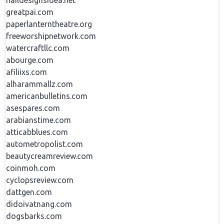
naildesignsidea.net
greatpai.com
paperlanterntheatre.org
freeworshipnetwork.com
watercraftllc.com
abourge.com
afiliixs.com
alharammallz.com
americanbulletins.com
asespares.com
arabianstime.com
atticabblues.com
autometropolist.com
beautycreamreview.com
coinmoh.com
cyclopsreview.com
dattgen.com
didoivatnang.com
dogsbarks.com