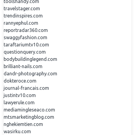
toolshandy.com
travelstager.com
trendinspires.com
rannyephul.com
reportradar360.com
swaggyfashion.com
taraftariumtv10.com
questionquery.com
bodybuildinglegend.com
brilliant-nails.com
dandr-photography.com
dokteroce.com
journal-francais.com
justintv10.com
lawyerule.com
mediamingleseaco.com
mtsmarketingblog.com
nghekiemtien.com
wasirku.com