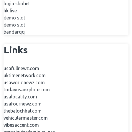
login sbobet
hk live
demo slot
demo slot
bandarqq
Links
usafullnewz.com
uktimenetwork.com
usaworldnewz.com
todayusaexplore.com
usalocality.com
usafournewz.com
thebalochhal.com
vehicularmaster.com
vibesaccent.com