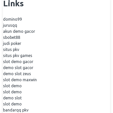
Links
domino99
jurusqq
akun demo gacor
sbobet88
judi poker
situs pkv
situs pkv games
slot demo gacor
demo slot gacor
demo slot zeus
slot demo maxwin
slot demo
slot demo
demo slot
slot demo
bandarqq pkv