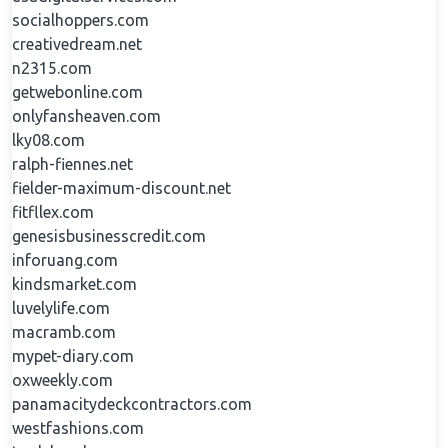
socialhoppers.com
creativedream.net
n2315.com
getwebonline.com
onlyfansheaven.com
lky08.com
ralph-fiennes.net
fielder-maximum-discount.net
fitfllex.com
genesisbusinesscredit.com
inforuang.com
kindsmarket.com
luvelylife.com
macramb.com
mypet-diary.com
oxweekly.com
panamacitydeckcontractors.com
westfashions.com