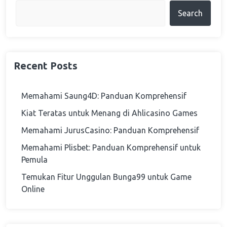
Search
Recent Posts
Memahami Saung4D: Panduan Komprehensif
Kiat Teratas untuk Menang di Ahlicasino Games
Memahami JurusCasino: Panduan Komprehensif
Memahami Plisbet: Panduan Komprehensif untuk
Pemula
Temukan Fitur Unggulan Bunga99 untuk Game
Online