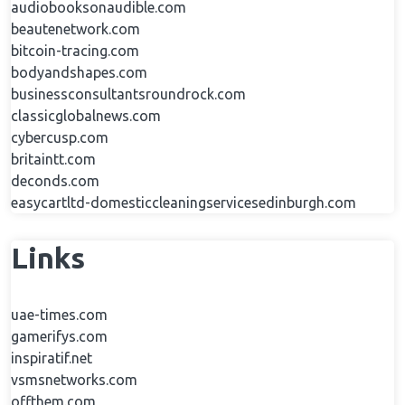
audiobooksonaudible.com
beautenetwork.com
bitcoin-tracing.com
bodyandshapes.com
businessconsultantsroundrock.com
classicglobalnews.com
cybercusp.com
britaintt.com
deconds.com
easycartltd-domesticcleaningservicesedinburgh.com
Links
uae-times.com
gamerifys.com
inspiratif.net
vsmsnetworks.com
offthem.com