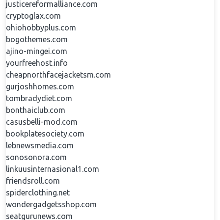
justicereformalliance.com
cryptoglax.com
ohiohobbyplus.com
bogothemes.com
ajino-mingei.com
yourfreehost.info
cheapnorthfacejacketsm.com
gurjoshhomes.com
tombradydiet.com
bonthaiclub.com
casusbelli-mod.com
bookplatesociety.com
lebnewsmedia.com
sonosonora.com
linkuusinternasional1.com
friendsroll.com
spiderclothing.net
wondergadgetsshop.com
seatgurunews.com