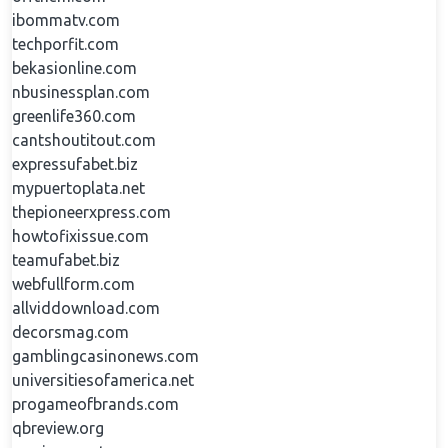
ibommatv.com
techporfit.com
bekasionline.com
nbusinessplan.com
greenlife360.com
cantshoutitout.com
expressufabet.biz
mypuertoplata.net
thepioneerxpress.com
howtofixissue.com
teamufabet.biz
webfullform.com
allviddownload.com
decorsmag.com
gamblingcasinonews.com
universitiesofamerica.net
progameofbrands.com
qbreview.org