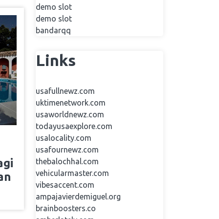
demo slot
demo slot
bandarqq
Links
usafullnewz.com
uktimenetwork.com
usaworldnewz.com
todayusaexplore.com
usalocality.com
usafournewz.com
agi
thebalochhal.com
vehicularmaster.com
an
vibesaccent.com
ampajavierdemiguel.org
brainboosters.co