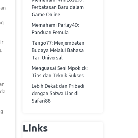
Perbatasan Baru dalam
gan
Game Online
ng
Memahami Parlay4D:
Panduan Pemula
ri
Tango77: Menjembatani
g,
Budaya Melalui Bahasa
Tari Universal
Menguasai Seni Mpokick:
Tips dan Teknik Sukses
an
Lebih Dekat dan Pribadi
nda
dengan Satwa Liar di
Safari88
ng
Links