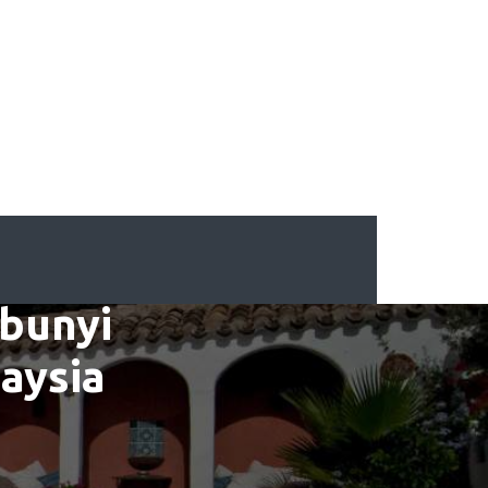
bunyi
aysia