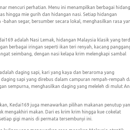
nar mencuri perhatian. Menu ini menampilkan berbagai hidan
as hingga mie gurih dan hidangan nasi. Setiap hidangan
 -bahan segar, bersumber secara lokal, menghasilkan rasa ya
ai169 adalah Nasi Lemak, hidangan Malaysia klasik yang terdi
gan berbagai iringan seperti ikan teri renyah, kacang panggan
sangat seimbang, dengan nasi kelapa krim melengkapi sambal
adalah daging sapi, kari yang kaya dan beraroma yang
daging sapi yang direbus dalam campuran rempah-rempah d
gan sempurna, menghasilkan daging yang meleleh di mulut A
kan, Kedai169 juga menawarkan pilihan makanan penutup ya
 mengakhiri makan. Dari es krim krim hingga kue cokelat
iap gigi manis di permata tersembunyi ini.