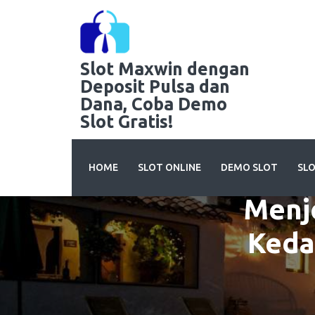
Skip
to
content
Slot Maxwin dengan
Deposit Pulsa dan
Dana, Coba Demo
Slot Gratis!
HOME
SLOT ONLINE
DEMO SLOT
SL
Menj
Keda