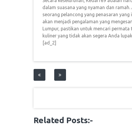
Secara keseluruhan, Kedai169 adalah har
dalam suasana yang nyaman dan ramah. A
seorang pelancong yang penasaran yang in
akan menjadi pengalaman yang mengesanka
Lumpur, pastikan untuk mencari permata 
kuliner yang tidak akan segera Anda lupak
[ad_2]
Post
navigation
Related Posts:-