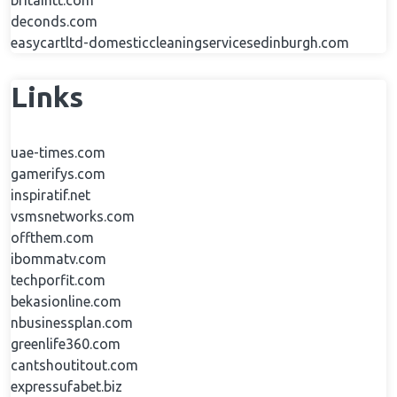
britaintt.com
deconds.com
easycartltd-domesticcleaningservicesedinburgh.com
Links
uae-times.com
gamerifys.com
inspiratif.net
vsmsnetworks.com
offthem.com
ibommatv.com
techporfit.com
bekasionline.com
nbusinessplan.com
greenlife360.com
cantshoutitout.com
expressufabet.biz