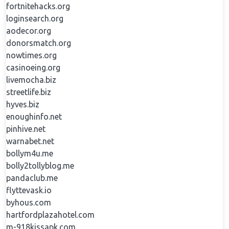
fortnitehacks.org
loginsearch.org
aodecor.org
donorsmatch.org
nowtimes.org
casinoeing.org
livemocha.biz
streetlife.biz
hyves.biz
enoughinfo.net
pinhive.net
warnabet.net
bollym4u.me
bolly2tollyblog.me
pandaclub.me
flyttevask.io
byhous.com
hartfordplazahotel.com
m-918kissapk.com