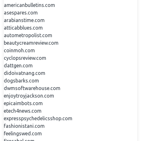
americanbulletins.com
asespares.com
arabianstime.com
atticabblues.com
autometropolist.com
beautycreamreview.com
coinmoh.com
cyclopsreview.com
dattgen.com
didoivatnang.com
dogsbarks.com
dwmsoftwarehouse.com
enjoytroyjackson.com
epicaimbots.com
etech4news.com
expresspsychedelicsshop.com
fashionistani.com
feelingswed.com