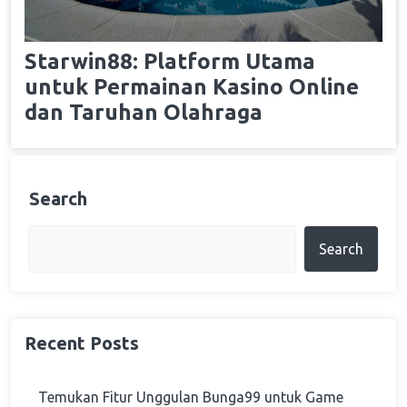
Starwin88: Platform Utama
untuk Permainan Kasino Online
dan Taruhan Olahraga
Search
Search
Recent Posts
Temukan Fitur Unggulan Bunga99 untuk Game