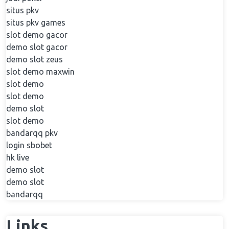
situs pkv
situs pkv games
slot demo gacor
demo slot gacor
demo slot zeus
slot demo maxwin
slot demo
slot demo
demo slot
slot demo
bandarqq pkv
login sbobet
hk live
demo slot
demo slot
bandarqq
Links