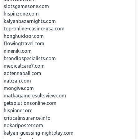
slotsgamesone.com
hispinzone.com
kalyanbazarnights.com
top-online-casino-usa.com
honghuidoor.com
flowingtravel.com
nineniki.com
brandiospecialists.com
medicalcare7.com
adtennaball.com
nabzah.com
mongive.com
matkagameresultsview.com
getsolutionsonline.com
hispinner.org
criticalinsurance.info
nokariposter.com
kalyan-guessing-nightplay.com