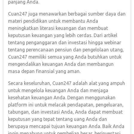
panjang Anda.
Cuan247 juga menawarkan berbagai sumber daya dan
materi pendidikan untuk membantu Anda
meningkatkan literasi keuangan dan membuat
keputusan keuangan yang lebih cerdas. Dari artikel
tentang penganggaran dan investasi hingga webinar
tentang perencanaan pensiun dan pengelolaan utang,
Cuan247 memiliki semua yang Anda butuhkan untuk
mengendalikan keuangan Anda dan membangun
masa depan finansial yang aman.
Secara keseluruhan, Cuan247 adalah alat yang ampuh
untuk mengelola keuangan Anda dan menjaga
kesehatan keuangan Anda. Dengan menggunakan
platform ini untuk melacak pendapatan, pengeluaran,
tabungan, dan investasi Anda, Anda dapat membuat
keputusan yang tepat tentang uang Anda dan
berupaya mencapai tujuan keuangan Anda. Baik Anda
ingin menabung untuk pembelian besar, berinvestasi