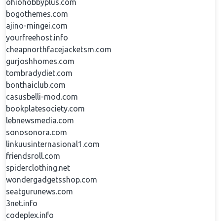
ohiohobbyplus.com
bogothemes.com
ajino-mingei.com
yourfreehost.info
cheapnorthfacejacketsm.com
gurjoshhomes.com
tombradydiet.com
bonthaiclub.com
casusbelli-mod.com
bookplatesociety.com
lebnewsmedia.com
sonosonora.com
linkuusinternasional1.com
friendsroll.com
spiderclothing.net
wondergadgetsshop.com
seatgurunews.com
3net.info
codeplex.info