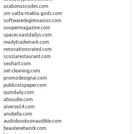
usabonuscodes.com
sm-satta-makta-gods.com
softwaredegimnasios.com
soopermagazine.com
spacecoastdailys.com
readytrademark.com
renovationsrated.com
scoziarestaurant.com
seohart.com
set-cleaning.com
promodesignai.com
publicistspaper.com
quindaily.com
abosulte.com
aiverse24.com
anubella.com
audiobooksonaudible.com
beautenetwork.com