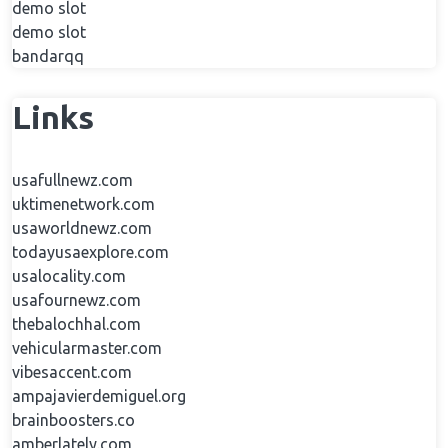
demo slot
demo slot
bandarqq
Links
usafullnewz.com
uktimenetwork.com
usaworldnewz.com
todayusaexplore.com
usalocality.com
usafournewz.com
thebalochhal.com
vehicularmaster.com
vibesaccent.com
ampajavierdemiguel.org
brainboosters.co
amberlately.com