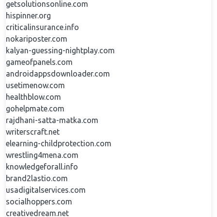
getsolutionsonline.com
hispinner.org
criticalinsurance.info
nokariposter.com
kalyan-guessing-nightplay.com
gameofpanels.com
androidappsdownloader.com
usetimenow.com
healthblow.com
gohelpmate.com
rajdhani-satta-matka.com
writerscraft.net
elearning-childprotection.com
wrestling4mena.com
knowledgeforall.info
brand2lastio.com
usadigitalservices.com
socialhoppers.com
creativedream.net