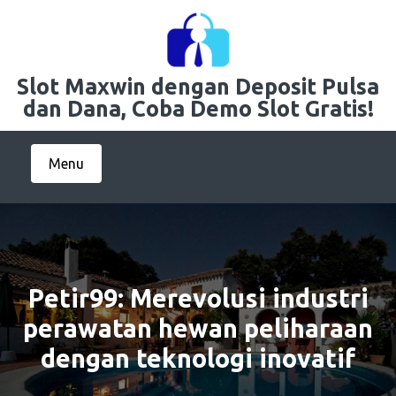
Skip
to
content
Slot Maxwin dengan Deposit Pulsa
dan Dana, Coba Demo Slot Gratis!
Menu
Petir99: Merevolusi industri
perawatan hewan peliharaan
dengan teknologi inovatif