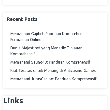
Recent Posts
Memahami Gajibet: Panduan Komprehensif
Permainan Online
Dunia Majestibet yang Menarik: Tinjauan
Komprehensif
Memahami Saung4D: Panduan Komprehensif
Kiat Teratas untuk Menang di Ahlicasino Games
Memahami JurusCasino: Panduan Komprehensif
Links