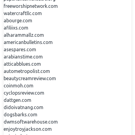
freeworshipnetwork.com
watercraftllc.com
abourge.com
afiliixs.com
alharammallz.com
americanbulletins.com
asespares.com
arabianstime.com
atticabblues.com
autometropolist.com
beautycreamreview.com
coinmoh.com
cyclopsreview.com
dattgen.com
didoivatnang.com
dogsbarks.com
dwmsoftwarehouse.com
enjoytroyjackson.com