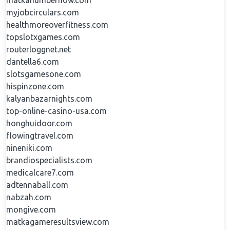
matkanumbernow.com
myjobcirculars.com
healthmoreoverfitness.com
topslotxgames.com
routerloggnet.net
dantella6.com
slotsgamesone.com
hispinzone.com
kalyanbazarnights.com
top-online-casino-usa.com
honghuidoor.com
flowingtravel.com
nineniki.com
brandiospecialists.com
medicalcare7.com
adtennaball.com
nabzah.com
mongive.com
matkagameresultsview.com