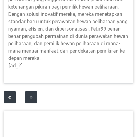
ketenangan pikiran bagi pemilik hewan peliharaan.
Dengan solusi inovatif mereka, mereka menetapkan
standar baru untuk perawatan hewan peliharaan yang
nyaman, efisien, dan dipersonalisasi. Petir99 benar-
benar pengubah permainan di dunia perawatan hewan
peliharaan, dan pemilik hewan peliharaan di mana-
mana menuai manfaat dari pendekatan pemikiran ke
depan mereka.
[ad_2]
Post
navigation