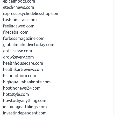
epicaimbots.com
etech4news.com
expresspsychedelicsshop.com
fashionistani.com
feelingswed.com
firecabal.com
forbessmagazine.com
globalmarketlivetoday.com
gpl-license.com
grow2every.com
healthhousecare.com
healthkartreview.com
helpquitporn.com
highqualitybanknote.com
hostingnews24.com
hottstyle.com
howtodiyanything.com
inspiringearthlings.com
investindependent.com