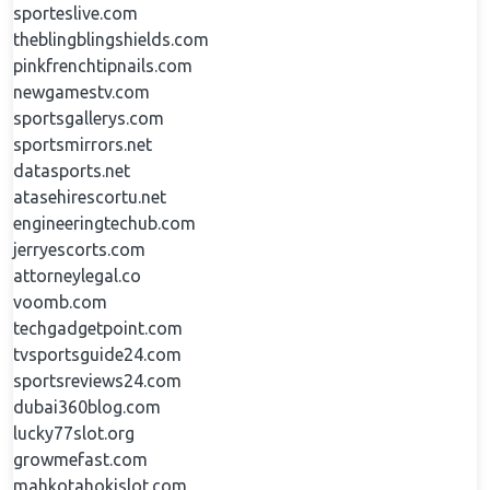
sporteslive.com
theblingblingshields.com
pinkfrenchtipnails.com
newgamestv.com
sportsgallerys.com
sportsmirrors.net
datasports.net
atasehirescortu.net
engineeringtechub.com
jerryescorts.com
attorneylegal.co
voomb.com
techgadgetpoint.com
tvsportsguide24.com
sportsreviews24.com
dubai360blog.com
lucky77slot.org
growmefast.com
mahkotahokislot.com