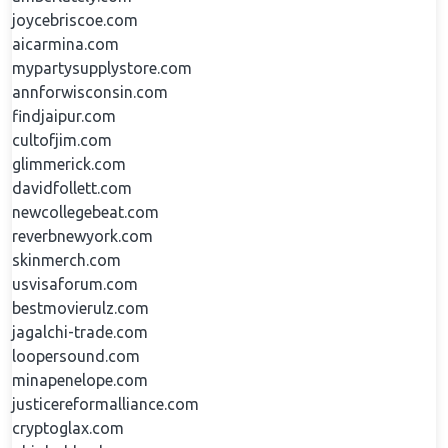
joycebriscoe.com
aicarmina.com
mypartysupplystore.com
annforwisconsin.com
findjaipur.com
cultofjim.com
glimmerick.com
davidfollett.com
newcollegebeat.com
reverbnewyork.com
skinmerch.com
usvisaforum.com
bestmovierulz.com
jagalchi-trade.com
loopersound.com
minapenelope.com
justicereformalliance.com
cryptoglax.com