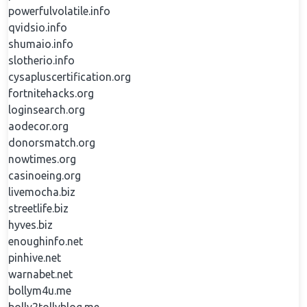
powerfulvolatile.info
qvidsio.info
shumaio.info
slotherio.info
cysapluscertification.org
fortnitehacks.org
loginsearch.org
aodecor.org
donorsmatch.org
nowtimes.org
casinoeing.org
livemocha.biz
streetlife.biz
hyves.biz
enoughinfo.net
pinhive.net
warnabet.net
bollym4u.me