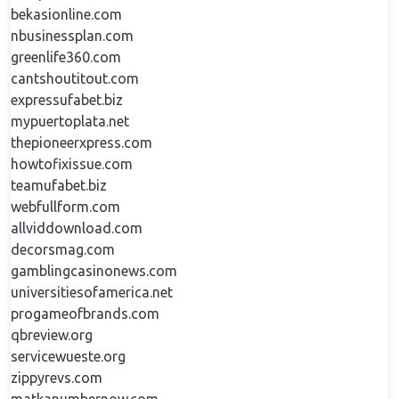
bekasionline.com
nbusinessplan.com
greenlife360.com
cantshoutitout.com
expressufabet.biz
mypuertoplata.net
thepioneerxpress.com
howtofixissue.com
teamufabet.biz
webfullform.com
allviddownload.com
decorsmag.com
gamblingcasinonews.com
universitiesofamerica.net
progameofbrands.com
qbreview.org
servicewueste.org
zippyrevs.com