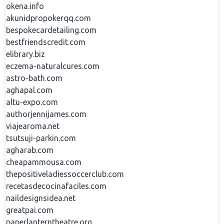
okena.info
akunidpropokerqq.com
bespokecardetailing.com
bestfriendscredit.com
elibrary.biz
eczema-naturalcures.com
astro-bath.com
aghapal.com
altu-expo.com
authorjennijames.com
viajearoma.net
tsutsuji-parkin.com
agharab.com
cheapammousa.com
thepositiveladiessoccerclub.com
recetasdecocinafaciles.com
naildesignsidea.net
greatpai.com
paperlanterntheatre.org