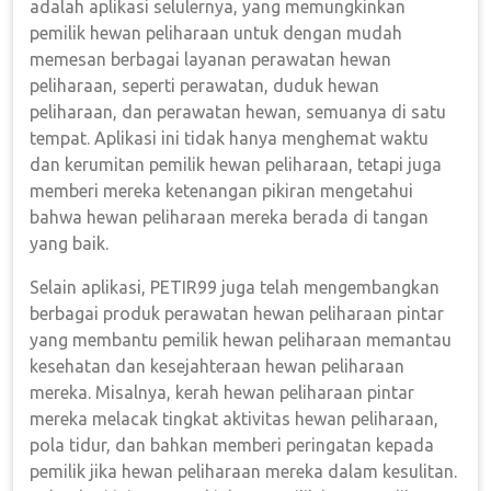
adalah aplikasi selulernya, yang memungkinkan
pemilik hewan peliharaan untuk dengan mudah
memesan berbagai layanan perawatan hewan
peliharaan, seperti perawatan, duduk hewan
peliharaan, dan perawatan hewan, semuanya di satu
tempat. Aplikasi ini tidak hanya menghemat waktu
dan kerumitan pemilik hewan peliharaan, tetapi juga
memberi mereka ketenangan pikiran mengetahui
bahwa hewan peliharaan mereka berada di tangan
yang baik.
Selain aplikasi, PETIR99 juga telah mengembangkan
berbagai produk perawatan hewan peliharaan pintar
yang membantu pemilik hewan peliharaan memantau
kesehatan dan kesejahteraan hewan peliharaan
mereka. Misalnya, kerah hewan peliharaan pintar
mereka melacak tingkat aktivitas hewan peliharaan,
pola tidur, dan bahkan memberi peringatan kepada
pemilik jika hewan peliharaan mereka dalam kesulitan.