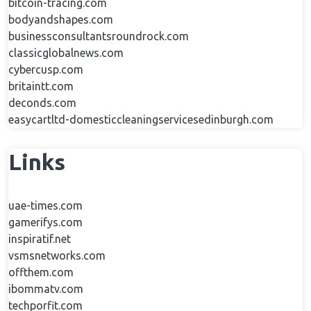
bitcoin-tracing.com
bodyandshapes.com
businessconsultantsroundrock.com
classicglobalnews.com
cybercusp.com
britaintt.com
deconds.com
easycartltd-domesticcleaningservicesedinburgh.com
Links
uae-times.com
gamerifys.com
inspiratif.net
vsmsnetworks.com
offthem.com
ibommatv.com
techporfit.com