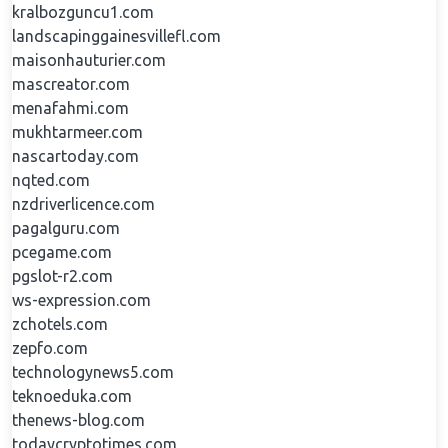
kralbozguncu1.com
landscapinggainesvillefl.com
maisonhauturier.com
mascreator.com
menafahmi.com
mukhtarmeer.com
nascartoday.com
nqted.com
nzdriverlicence.com
pagalguru.com
pcegame.com
pgslot-r2.com
ws-expression.com
zchotels.com
zepfo.com
technologynews5.com
teknoeduka.com
thenews-blog.com
todaycryptotimes.com