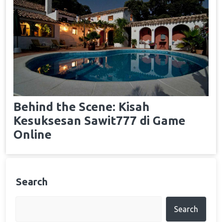
Behind the Scene: Kisah
Kesuksesan Sawit777 di Game
Online
Search
Search