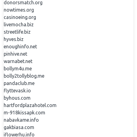
donorsmatch.org
nowtimes.org
casinoeing.org
livemocha.biz
streetlife.biz
hyves.biz
enoughinfo.net
pinhive.net
warnabet.net
bollym4u.me
bolly2tollyblog.me
pandaclub.me
flyttevask.io
byhous.com
hartfordplazahotel.com
m-918kissapk.com
nabavkame.info
gakbiasa.com
iflowerhu.info