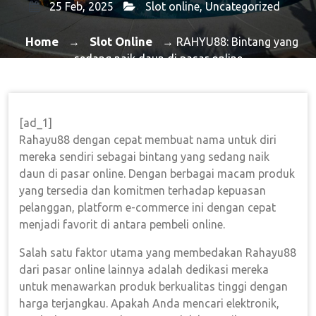
25 Feb, 2025
Slot online
,
Uncategorized
Home
Slot Online
→
→ RAHYU88: Bintang yang
sedang naik daun di pasar online
[ad_1]
Rahayu88 dengan cepat membuat nama untuk diri
mereka sendiri sebagai bintang yang sedang naik
daun di pasar online. Dengan berbagai macam produk
yang tersedia dan komitmen terhadap kepuasan
pelanggan, platform e-commerce ini dengan cepat
menjadi favorit di antara pembeli online.
Salah satu faktor utama yang membedakan Rahayu88
dari pasar online lainnya adalah dedikasi mereka
untuk menawarkan produk berkualitas tinggi dengan
harga terjangkau. Apakah Anda mencari elektronik,