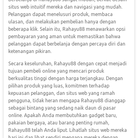
situs web intuitif mereka dan navigasi yang mudah.
Pelanggan dapat menelusuri produk, membaca
ulasan, dan melakukan pembelian hanya dengan
beberapa klik. Selain itu, Rahayu88 menawarkan opsi
pembayaran yang aman untuk memastikan bahwa
pelanggan dapat berbelanja dengan percaya diri dan
ketenangan pikiran.
Secara keseluruhan, Rahayu88 dengan cepat menjadi
tujuan pembeli online yang mencari produk
berkualitas tinggi dengan harga terjangkau. Dengan
pilihan produk yang luas, komitmen terhadap
kepuasan pelanggan, dan situs web yang ramah
pengguna, tidak heran mengapa Rahayu88 dianggap
sebagai bintang yang sedang naik daun di pasar
online. Apakah Anda membutuhkan gadget baru,
pakaian bergaya, atau barang penting rumah,
Rahayu88 telah Anda liput. Lihatlah situs web mereka
hari ini dan lihat sendiri mengapa mereka dengan