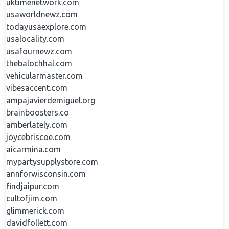
uktimenetwork.com
usaworldnewz.com
todayusaexplore.com
usalocality.com
usafournewz.com
thebalochhal.com
vehicularmaster.com
vibesaccent.com
ampajavierdemiguel.org
brainboosters.co
amberlately.com
joycebriscoe.com
aicarmina.com
mypartysupplystore.com
annforwisconsin.com
findjaipur.com
cultofjim.com
glimmerick.com
davidfollett.com