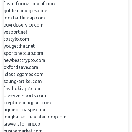
fasterformationcpf.com
goldensnuggles.com
lookbattlemap.com
buyrdpservice.com
yesport.net
tostylo.com
yougetthat.net
sportsnetclub.com
newbestcrypto.com
oxfordsave.com
iclassicgames.com
saung-artikel.com
fasthokivip2.com
observersports.com
cryptominingplus.com
aquinoticiaspe.com
longhairedfrenchbulldog.com
lawyersforhire.co
businemarket.com