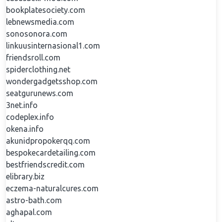
bookplatesociety.com
lebnewsmedia.com
sonosonora.com
linkuusinternasional1.com
friendsroll.com
spiderclothing.net
wondergadgetsshop.com
seatgurunews.com
3net.info
codeplex.info
okena.info
akunidpropokerqq.com
bespokecardetailing.com
bestfriendscredit.com
elibrary.biz
eczema-naturalcures.com
astro-bath.com
aghapal.com