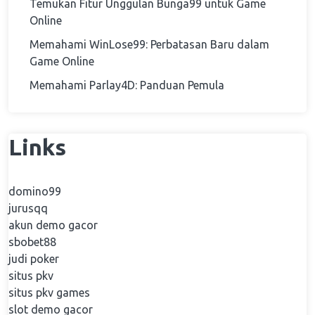
Temukan Fitur Unggulan Bunga99 untuk Game
Online
Memahami WinLose99: Perbatasan Baru dalam
Game Online
Memahami Parlay4D: Panduan Pemula
Links
domino99
jurusqq
akun demo gacor
sbobet88
judi poker
situs pkv
situs pkv games
slot demo gacor