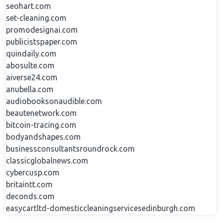
seohart.com
set-cleaning.com
promodesignai.com
publicistspaper.com
quindaily.com
abosulte.com
aiverse24.com
anubella.com
audiobooksonaudible.com
beautenetwork.com
bitcoin-tracing.com
bodyandshapes.com
businessconsultantsroundrock.com
classicglobalnews.com
cybercusp.com
britaintt.com
deconds.com
easycartltd-domesticcleaningservicesedinburgh.com