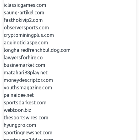
iclassicgames.com
saung-artikel.com
fasthokivip2.com
observersports.com
cryptominingplus.com
aquinoticiaspe.com
longhairedfrenchbulldog.com
lawyersforhire.co
businemarket.com
matahari88play.net
moneydescriptor.com
youthsmagazine.com
painaidee.net
sportsdarkest.com
webtoon.biz
thesportswires.com
hyungpro.com
sportingnewsnet.com