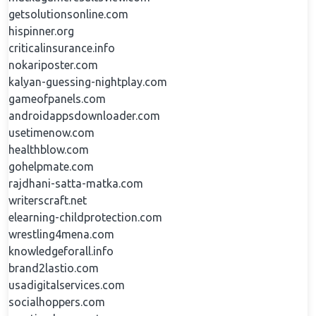
getsolutionsonline.com
hispinner.org
criticalinsurance.info
nokariposter.com
kalyan-guessing-nightplay.com
gameofpanels.com
androidappsdownloader.com
usetimenow.com
healthblow.com
gohelpmate.com
rajdhani-satta-matka.com
writerscraft.net
elearning-childprotection.com
wrestling4mena.com
knowledgeforall.info
brand2lastio.com
usadigitalservices.com
socialhoppers.com