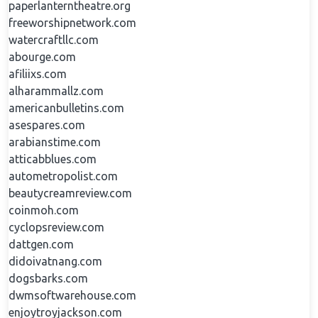
paperlanterntheatre.org
freeworshipnetwork.com
watercraftllc.com
abourge.com
afiliixs.com
alharammallz.com
americanbulletins.com
asespares.com
arabianstime.com
atticabblues.com
autometropolist.com
beautycreamreview.com
coinmoh.com
cyclopsreview.com
dattgen.com
didoivatnang.com
dogsbarks.com
dwmsoftwarehouse.com
enjoytroyjackson.com