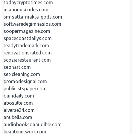
todaycryptotimes.com
usabonuscodes.com
sm-satta-makta-gods.com
softwaredegimnasios.com
soopermagazine.com
spacecoastdailys.com
readytrademark.com
renovationsrated.com
scoziarestaurant.com
seohart.com
set-cleaning.com
promodesignai.com
publicistspaper.com
quindaily.com
abosulte.com
aiverse24.com
anubella.com
audiobooksonaudible.com
beautenetwork.com