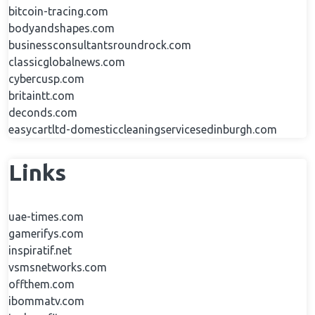
bitcoin-tracing.com
bodyandshapes.com
businessconsultantsroundrock.com
classicglobalnews.com
cybercusp.com
britaintt.com
deconds.com
easycartltd-domesticcleaningservicesedinburgh.com
Links
uae-times.com
gamerifys.com
inspiratif.net
vsmsnetworks.com
offthem.com
ibommatv.com