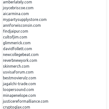
amberlately.com
joycebriscoe.com
aicarmina.com
mypartysupplystore.com
annforwisconsin.com
findjaipur.com
cultofjim.com
glimmerick.com
davidfollett.com
newcollegebeat.com
reverbnewyork.com
skinmerch.com
usvisaforum.com
bestmovierulz.com
jagalchi-trade.com
loopersound.com
minapenelope.com
justicereformalliance.com
cryptoglax.com