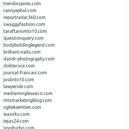
trendinspires.com
rannyephul.com
reportradar360.com
swaggyfashion.com
taraftariumtv10.com
questionquery.com
bodybuildinglegend.com
brilliant-nails.com
dandr-photography.com
dokteroce.com
journal-francais.com
justintv10.com
lawyerule.com
mediamingleseaco.com
mtsmarketingblog.com
nghekiemtien.com
wasirku.com
tejas24.com
poolturbo.com