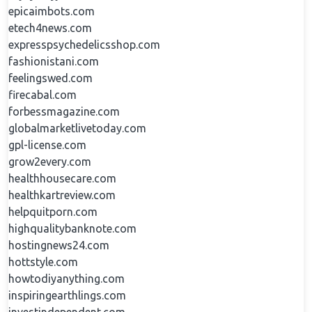
epicaimbots.com
etech4news.com
expresspsychedelicsshop.com
fashionistani.com
feelingswed.com
firecabal.com
forbessmagazine.com
globalmarketlivetoday.com
gpl-license.com
grow2every.com
healthhousecare.com
healthkartreview.com
helpquitporn.com
highqualitybanknote.com
hostingnews24.com
hottstyle.com
howtodiyanything.com
inspiringearthlings.com