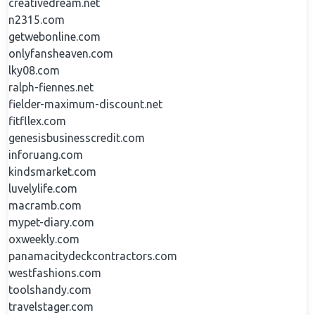
creativedream.net
n2315.com
getwebonline.com
onlyfansheaven.com
lky08.com
ralph-fiennes.net
fielder-maximum-discount.net
fitfllex.com
genesisbusinesscredit.com
inforuang.com
kindsmarket.com
luvelylife.com
macramb.com
mypet-diary.com
oxweekly.com
panamacitydeckcontractors.com
westfashions.com
toolshandy.com
travelstager.com