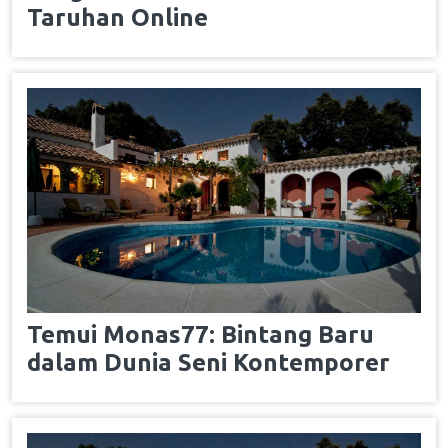
Taruhan Online
Temui Monas77: Bintang Baru
dalam Dunia Seni Kontemporer