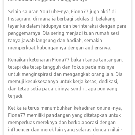
Selain saluran YouTube-nya, Fiona77 juga aktif di
Instagram, di mana ia berbagi sekilas di belakang
layar ke dalam hidupnya dan berinteraksi dengan para
penggemarnya. Dia sering menjadi tuan rumah sesi
tanya jawab langsung dan hadiah, semakin
memperkuat hubungannya dengan audiensnya.
Kenaikan ketenaran Fiona77 bukan tanpa tantangan,
tetapi dia tetap tangguh dan fokus pada misinya
untuk menginspirasi dan mengangkat orang lain. Dia
memuji kesuksesannya untuk kerja keras, dedikasi,
dan tetap setia pada dirinya sendiri, apa pun yang
terjadi.
Ketika ia terus menumbuhkan kehadiran online -nya,
Fiona77 memiliki pandangan yang ditetapkan untuk
memperluas mereknya dan berkolaborasi dengan
influencer dan merek lain yang selaras dengan nilai -