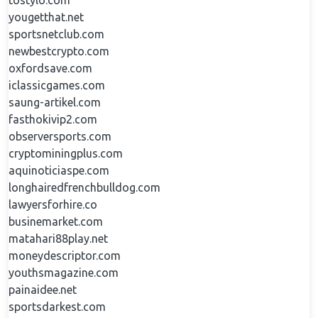
tostylo.com
yougetthat.net
sportsnetclub.com
newbestcrypto.com
oxfordsave.com
iclassicgames.com
saung-artikel.com
fasthokivip2.com
observersports.com
cryptominingplus.com
aquinoticiaspe.com
longhairedfrenchbulldog.com
lawyersforhire.co
businemarket.com
matahari88play.net
moneydescriptor.com
youthsmagazine.com
painaidee.net
sportsdarkest.com