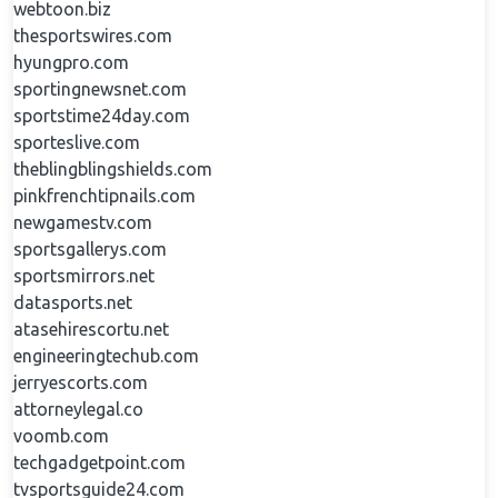
webtoon.biz
thesportswires.com
hyungpro.com
sportingnewsnet.com
sportstime24day.com
sporteslive.com
theblingblingshields.com
pinkfrenchtipnails.com
newgamestv.com
sportsgallerys.com
sportsmirrors.net
datasports.net
atasehirescortu.net
engineeringtechub.com
jerryescorts.com
attorneylegal.co
voomb.com
techgadgetpoint.com
tvsportsguide24.com