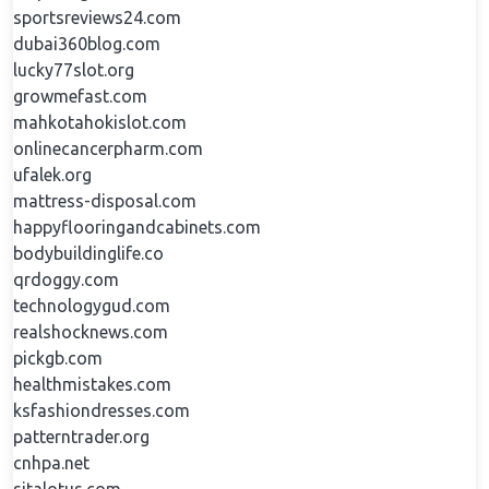
sportsreviews24.com
dubai360blog.com
lucky77slot.org
growmefast.com
mahkotahokislot.com
onlinecancerpharm.com
ufalek.org
mattress-disposal.com
happyflooringandcabinets.com
bodybuildinglife.co
qrdoggy.com
technologygud.com
realshocknews.com
pickgb.com
healthmistakes.com
ksfashiondresses.com
patterntrader.org
cnhpa.net