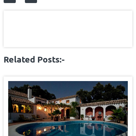
navigation
Related Posts:-