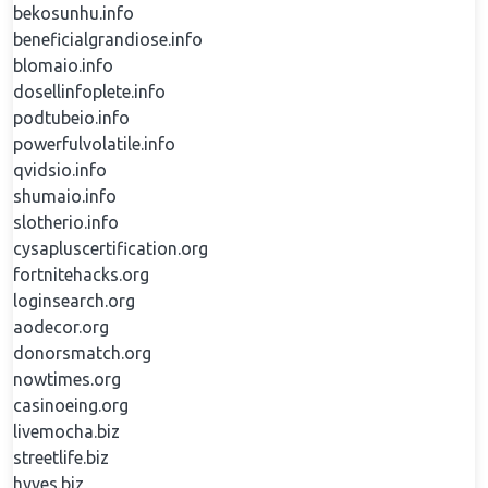
bekosunhu.info
beneficialgrandiose.info
blomaio.info
dosellinfoplete.info
podtubeio.info
powerfulvolatile.info
qvidsio.info
shumaio.info
slotherio.info
cysapluscertification.org
fortnitehacks.org
loginsearch.org
aodecor.org
donorsmatch.org
nowtimes.org
casinoeing.org
livemocha.biz
streetlife.biz
hyves.biz