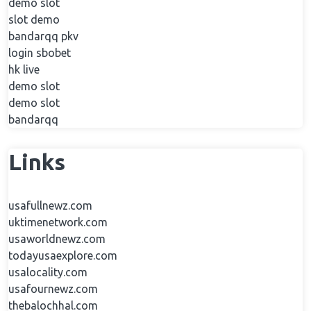
demo slot
slot demo
bandarqq pkv
login sbobet
hk live
demo slot
demo slot
bandarqq
Links
usafullnewz.com
uktimenetwork.com
usaworldnewz.com
todayusaexplore.com
usalocality.com
usafournewz.com
thebalochhal.com