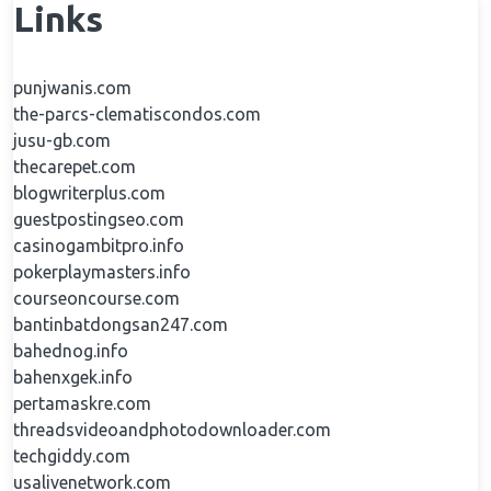
Links
punjwanis.com
the-parcs-clematiscondos.com
jusu-gb.com
thecarepet.com
blogwriterplus.com
guestpostingseo.com
casinogambitpro.info
pokerplaymasters.info
courseoncourse.com
bantinbatdongsan247.com
bahednog.info
bahenxgek.info
pertamaskre.com
threadsvideoandphotodownloader.com
techgiddy.com
usalivenetwork.com