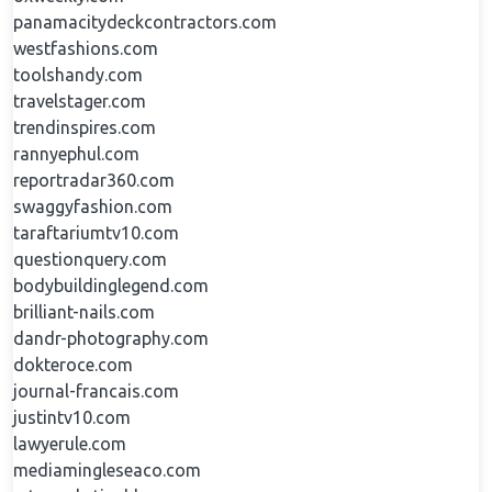
panamacitydeckcontractors.com
westfashions.com
toolshandy.com
travelstager.com
trendinspires.com
rannyephul.com
reportradar360.com
swaggyfashion.com
taraftariumtv10.com
questionquery.com
bodybuildinglegend.com
brilliant-nails.com
dandr-photography.com
dokteroce.com
journal-francais.com
justintv10.com
lawyerule.com
mediamingleseaco.com