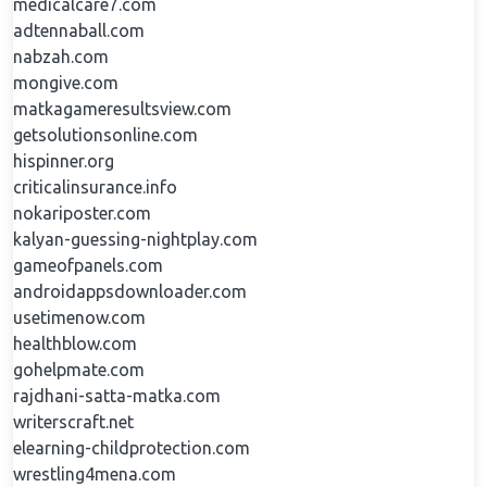
medicalcare7.com
adtennaball.com
nabzah.com
mongive.com
matkagameresultsview.com
getsolutionsonline.com
hispinner.org
criticalinsurance.info
nokariposter.com
kalyan-guessing-nightplay.com
gameofpanels.com
androidappsdownloader.com
usetimenow.com
healthblow.com
gohelpmate.com
rajdhani-satta-matka.com
writerscraft.net
elearning-childprotection.com
wrestling4mena.com