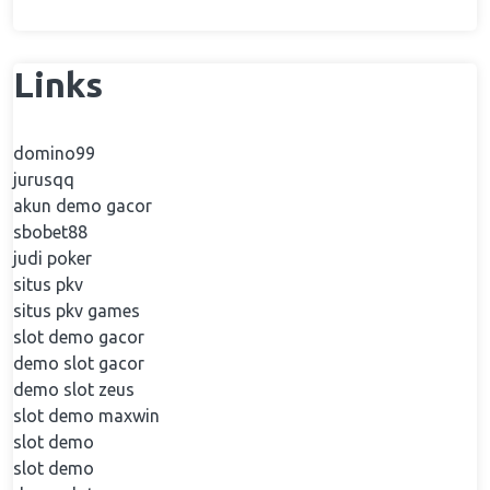
Links
domino99
jurusqq
akun demo gacor
sbobet88
judi poker
situs pkv
situs pkv games
slot demo gacor
demo slot gacor
demo slot zeus
slot demo maxwin
slot demo
slot demo