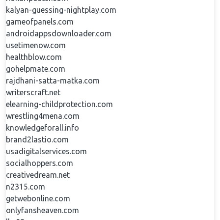
kalyan-guessing-nightplay.com
gameofpanels.com
androidappsdownloader.com
usetimenow.com
healthblow.com
gohelpmate.com
rajdhani-satta-matka.com
writerscraft.net
elearning-childprotection.com
wrestling4mena.com
knowledgeforall.info
brand2lastio.com
usadigitalservices.com
socialhoppers.com
creativedream.net
n2315.com
getwebonline.com
onlyfansheaven.com