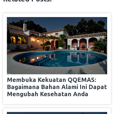
Membuka Kekuatan QQEMAS:
Bagaimana Bahan Alami Ini Dapat
Mengubah Kesehatan Anda