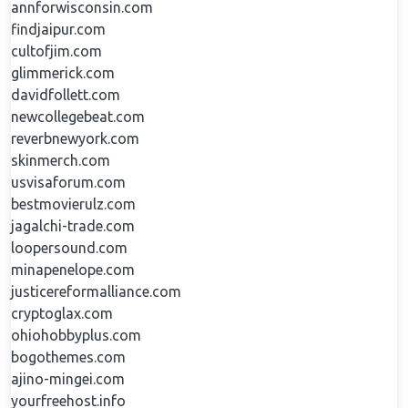
annforwisconsin.com
findjaipur.com
cultofjim.com
glimmerick.com
davidfollett.com
newcollegebeat.com
reverbnewyork.com
skinmerch.com
usvisaforum.com
bestmovierulz.com
jagalchi-trade.com
loopersound.com
minapenelope.com
justicereformalliance.com
cryptoglax.com
ohiohobbyplus.com
bogothemes.com
ajino-mingei.com
yourfreehost.info