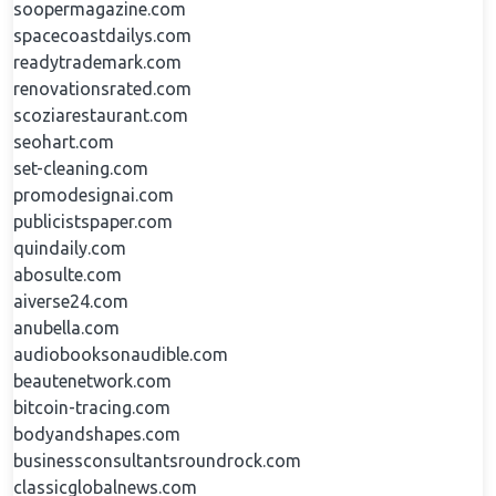
soopermagazine.com
spacecoastdailys.com
readytrademark.com
renovationsrated.com
scoziarestaurant.com
seohart.com
set-cleaning.com
promodesignai.com
publicistspaper.com
quindaily.com
abosulte.com
aiverse24.com
anubella.com
audiobooksonaudible.com
beautenetwork.com
bitcoin-tracing.com
bodyandshapes.com
businessconsultantsroundrock.com
classicglobalnews.com