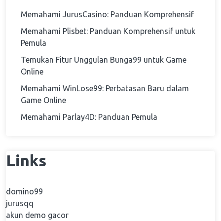
Memahami JurusCasino: Panduan Komprehensif
Memahami Plisbet: Panduan Komprehensif untuk
Pemula
Temukan Fitur Unggulan Bunga99 untuk Game
Online
Memahami WinLose99: Perbatasan Baru dalam
Game Online
Memahami Parlay4D: Panduan Pemula
Links
domino99
jurusqq
akun demo gacor