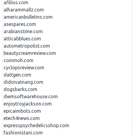
afiliixs.com
alharammallz.com
americanbulletins.com
asespares.com
arabianstime.com
atticabblues.com
autometropolist.com
beautycreamreview.com
coinmoh.com
cyclopsreview.com
dattgen.com
didoivatnang.com
dogsbarks.com
dwmsoftwarehouse.com
enjoytroyjackson.com
epicaimbots.com
etech4news.com
expresspsychedelicsshop.com
fashionistani.com