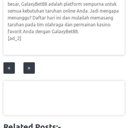
besar, GalaxyBet88 adalah platform sempurna untuk
semua kebutuhan taruhan online Anda. Jadi mengapa
menunggu? Daftar hari ini dan mulailah memasang
taruhan pada tim olahraga dan permainan kasino
favorit Anda dengan GalaxyBet88.
[ad_2]
Post
navigation
Related Posts:-