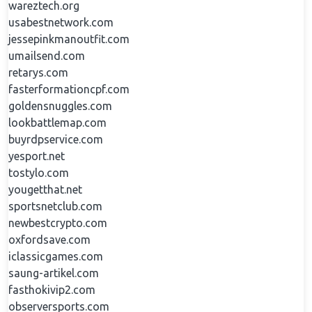
wareztech.org
usabestnetwork.com
jessepinkmanoutfit.com
umailsend.com
retarys.com
fasterformationcpf.com
goldensnuggles.com
lookbattlemap.com
buyrdpservice.com
yesport.net
tostylo.com
yougetthat.net
sportsnetclub.com
newbestcrypto.com
oxfordsave.com
iclassicgames.com
saung-artikel.com
fasthokivip2.com
observersports.com