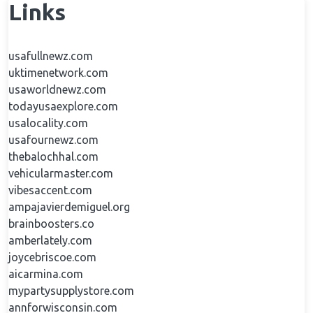
Links
usafullnewz.com
uktimenetwork.com
usaworldnewz.com
todayusaexplore.com
usalocality.com
usafournewz.com
thebalochhal.com
vehicularmaster.com
vibesaccent.com
ampajavierdemiguel.org
brainboosters.co
amberlately.com
joycebriscoe.com
aicarmina.com
mypartysupplystore.com
annforwisconsin.com