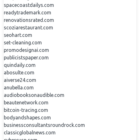
spacecoastdailys.com
readytrademark.com
renovationsrated.com
scoziarestaurant.com
seohart.com
set-cleaning.com
promodesignai.com
publicistspaper.com
quindaily.com
abosulte.com
aiverse24.com
anubella.com
audiobooksonaudible.com
beautenetwork.com
bitcoin-tracing.com
bodyandshapes.com
businessconsultantsroundrock.com
classicglobalnews.com