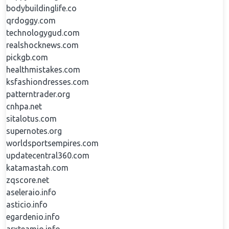
bodybuildinglife.co
qrdoggy.com
technologygud.com
realshocknews.com
pickgb.com
healthmistakes.com
ksfashiondresses.com
patterntrader.org
cnhpa.net
sitalotus.com
supernotes.org
worldsportsempires.com
updatecentral360.com
katamastah.com
zqscore.net
aseleraio.info
asticio.info
egardenio.info