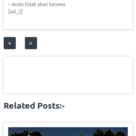
– Anda tidak akan kecewa.
[ad_2]
Post
navigation
Related Posts:-