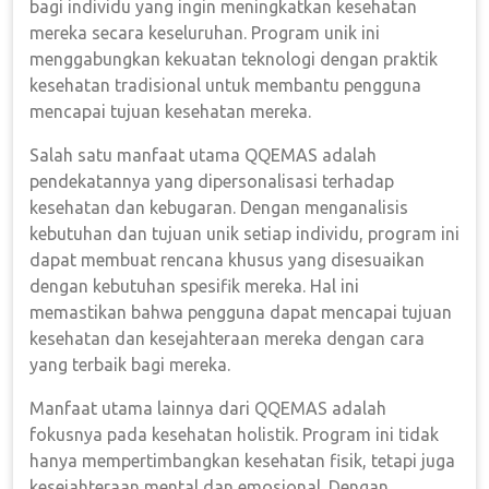
bagi individu yang ingin meningkatkan kesehatan
mereka secara keseluruhan. Program unik ini
menggabungkan kekuatan teknologi dengan praktik
kesehatan tradisional untuk membantu pengguna
mencapai tujuan kesehatan mereka.
Salah satu manfaat utama QQEMAS adalah
pendekatannya yang dipersonalisasi terhadap
kesehatan dan kebugaran. Dengan menganalisis
kebutuhan dan tujuan unik setiap individu, program ini
dapat membuat rencana khusus yang disesuaikan
dengan kebutuhan spesifik mereka. Hal ini
memastikan bahwa pengguna dapat mencapai tujuan
kesehatan dan kesejahteraan mereka dengan cara
yang terbaik bagi mereka.
Manfaat utama lainnya dari QQEMAS adalah
fokusnya pada kesehatan holistik. Program ini tidak
hanya mempertimbangkan kesehatan fisik, tetapi juga
kesejahteraan mental dan emosional. Dengan