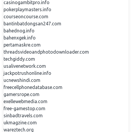
casinogambitpro.info
pokerplaymasters.info
courseoncourse.com
bantinbatdongsan247.com
bahednog.info
bahenxgek.info
pertamaskre.com
threadsvideoandphotodownloader.com
techgiddy.com
usalivenetwork.com
jackpotrushonline.info
ucnewshindi.com
freecellphonedatabase.com
gamersrope.com
exellewebmedia.com
free-gamestop.com
sinbadtravels.com
ukmagzine.com
wareztech.org