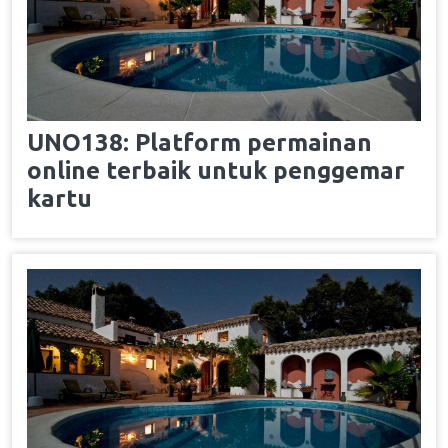
UNO138: Platform permainan
online terbaik untuk penggemar
kartu