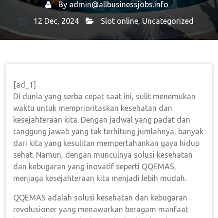
By
admin@allbusinessjobs.info
12 Dec, 2024
Slot online
,
Uncategorized
Home
Slot Online
→
→ Temukan Manfaat QQEMAS:
Solusi Kesehatan dan Kebugaran yang Revolusioner
[ad_1]
Di dunia yang serba cepat saat ini, sulit menemukan
waktu untuk memprioritaskan kesehatan dan
kesejahteraan kita. Dengan jadwal yang padat dan
tanggung jawab yang tak terhitung jumlahnya, banyak
dari kita yang kesulitan mempertahankan gaya hidup
sehat. Namun, dengan munculnya solusi kesehatan
dan kebugaran yang inovatif seperti QQEMAS,
menjaga kesejahteraan kita menjadi lebih mudah.
QQEMAS adalah solusi kesehatan dan kebugaran
revolusioner yang menawarkan beragam manfaat