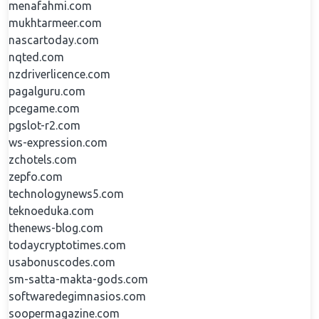
menafahmi.com
mukhtarmeer.com
nascartoday.com
nqted.com
nzdriverlicence.com
pagalguru.com
pcegame.com
pgslot-r2.com
ws-expression.com
zchotels.com
zepfo.com
technologynews5.com
teknoeduka.com
thenews-blog.com
todaycryptotimes.com
usabonuscodes.com
sm-satta-makta-gods.com
softwaredegimnasios.com
soopermagazine.com