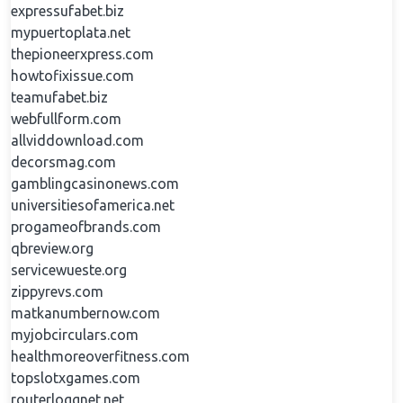
expressufabet.biz
mypuertoplata.net
thepioneerxpress.com
howtofixissue.com
teamufabet.biz
webfullform.com
allviddownload.com
decorsmag.com
gamblingcasinonews.com
universitiesofamerica.net
progameofbrands.com
qbreview.org
servicewueste.org
zippyrevs.com
matkanumbernow.com
myjobcirculars.com
healthmoreoverfitness.com
topslotxgames.com
routerloggnet.net