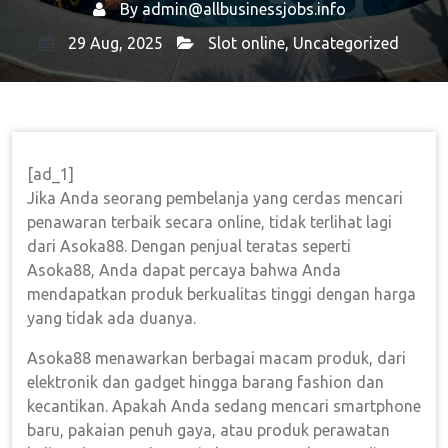
By
admin@allbusinessjobs.info
29 Aug, 2025
Slot online
,
Uncategorized
Home
Slot Online
→
→ Temukan penawaran terbaik
untuk Asoka88 dengan penjual teratas asoka88
[ad_1]
Jika Anda seorang pembelanja yang cerdas mencari
penawaran terbaik secara online, tidak terlihat lagi
dari Asoka88. Dengan penjual teratas seperti
Asoka88, Anda dapat percaya bahwa Anda
mendapatkan produk berkualitas tinggi dengan harga
yang tidak ada duanya.
Asoka88 menawarkan berbagai macam produk, dari
elektronik dan gadget hingga barang fashion dan
kecantikan. Apakah Anda sedang mencari smartphone
baru, pakaian penuh gaya, atau produk perawatan