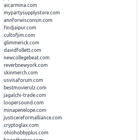
aicarmina.com
mypartysupplystore.com
annforwisconsin.com
findjaipur.com
cultofjim.com
glimmerick.com
davidfollett.com
newcollegebeat.com
reverbnewyork.com
skinmerch.com
usvisaforum.com
bestmovierulz.com
jagalchi-trade.com
loopersound.com
minapenelope.com
justicereformalliance.com
cryptoglax.com
ohiohobbyplus.com