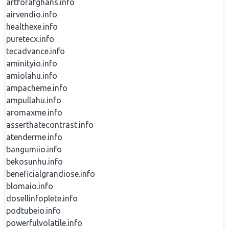
artforafghans.info
airvendio.info
healthexe.info
puretecx.info
tecadvance.info
aminityio.info
amiolahu.info
ampacheme.info
ampullahu.info
aromaxme.info
asserthatecontrast.info
atenderme.info
bangumiio.info
bekosunhu.info
beneficialgrandiose.info
blomaio.info
dosellinfoplete.info
podtubeio.info
powerfulvolatile.info