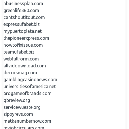
nbusinessplan.com
greenlife360.com
cantshoutitout.com
expressufabet.biz
mypuertoplata.net
thepioneerxpress.com
howtofixissue.com
teamufabet.biz
webfullform.com
allviddownload.com
decorsmag.com
gamblingcasinonews.com
universitiesofamerica.net
progameofbrands.com
qbreview.org
servicewueste.org
zippyrevs.com
matkanumbernow.com
myjobcirculars.com