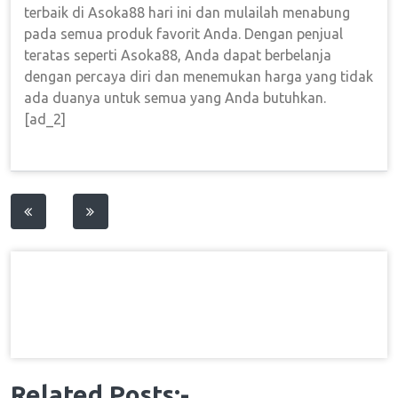
terbaik di Asoka88 hari ini dan mulailah menabung
pada semua produk favorit Anda. Dengan penjual
teratas seperti Asoka88, Anda dapat berbelanja
dengan percaya diri dan menemukan harga yang tidak
ada duanya untuk semua yang Anda butuhkan.
[ad_2]
Post
navigation
Related Posts:-