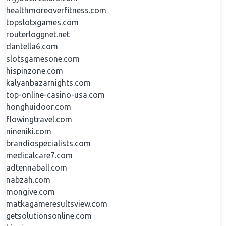
healthmoreoverfitness.com
topslotxgames.com
routerloggnet.net
dantella6.com
slotsgamesone.com
hispinzone.com
kalyanbazarnights.com
top-online-casino-usa.com
honghuidoor.com
flowingtravel.com
nineniki.com
brandiospecialists.com
medicalcare7.com
adtennaball.com
nabzah.com
mongive.com
matkagameresultsview.com
getsolutionsonline.com