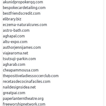
akunidpropokerqq.com
bespokecardetailing.com
bestfriendscredit.com
elibrary.biz
eczema-naturalcures.com
astro-bath.com
aghapal.com
altu-expo.com
authorjennijames.com
viajearoma.net
tsutsuji-parkin.com
agharab.com
cheapammousa.com
thepositiveladiessoccerclub.com
recetasdecocinafaciles.com
naildesignsidea.net
greatpai.com
paperlanterntheatre.org
freeworshipnetwork.com