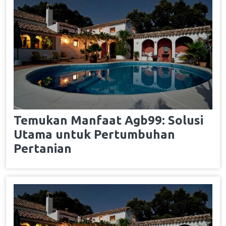
Temukan Manfaat Agb99: Solusi
Utama untuk Pertumbuhan
Pertanian