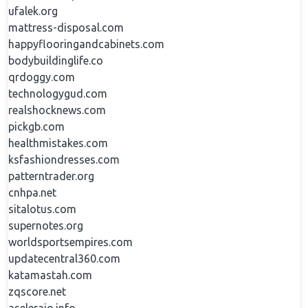
ufalek.org
mattress-disposal.com
happyflooringandcabinets.com
bodybuildinglife.co
qrdoggy.com
technologygud.com
realshocknews.com
pickgb.com
healthmistakes.com
ksfashiondresses.com
patterntrader.org
cnhpa.net
sitalotus.com
supernotes.org
worldsportsempires.com
updatecentral360.com
katamastah.com
zqscore.net