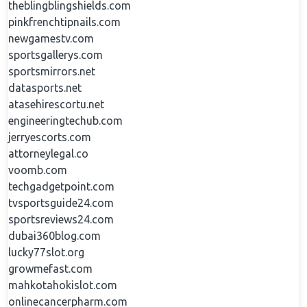
theblingblingshields.com
pinkfrenchtipnails.com
newgamestv.com
sportsgallerys.com
sportsmirrors.net
datasports.net
atasehirescortu.net
engineeringtechub.com
jerryescorts.com
attorneylegal.co
voomb.com
techgadgetpoint.com
tvsportsguide24.com
sportsreviews24.com
dubai360blog.com
lucky77slot.org
growmefast.com
mahkotahokislot.com
onlinecancerpharm.com