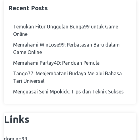
Recent Posts
Temukan Fitur Unggulan Bunga99 untuk Game
Online
Memahami WinLose99: Perbatasan Baru dalam
Game Online
Memahami Parlay4D: Panduan Pemula
Tango77: Menjembatani Budaya Melalui Bahasa
Tari Universal
Menguasai Seni Mpokick: Tips dan Teknik Sukses
Links
domino99