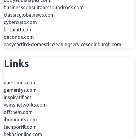
bodyandshapes.com
businessconsultantsroundrock.com
classicglobalnews.com
cybercusp.com
britaintt.com
deconds.com
easycartltd-domesticcleaningservicesedinburgh.com
Links
uae-times.com
gamerifys.com
inspiratif.net
vsmsnetworks.com
offthem.com
ibommatv.com
techporfit.com
bekasionline.com