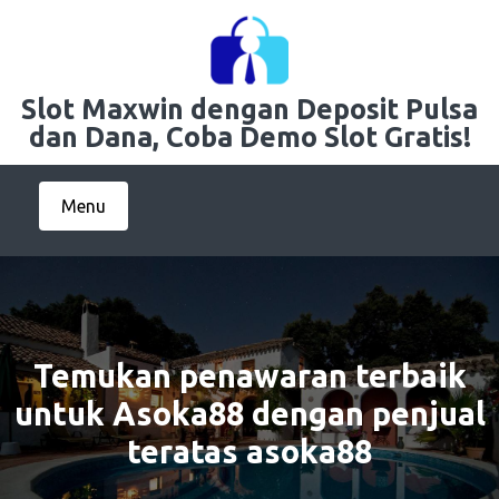
Skip
to
content
Slot Maxwin dengan Deposit Pulsa
dan Dana, Coba Demo Slot Gratis!
Menu
Temukan penawaran terbaik
untuk Asoka88 dengan penjual
teratas asoka88