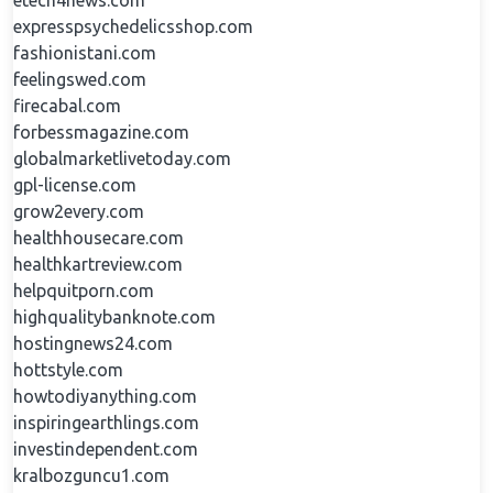
etech4news.com
expresspsychedelicsshop.com
fashionistani.com
feelingswed.com
firecabal.com
forbessmagazine.com
globalmarketlivetoday.com
gpl-license.com
grow2every.com
healthhousecare.com
healthkartreview.com
helpquitporn.com
highqualitybanknote.com
hostingnews24.com
hottstyle.com
howtodiyanything.com
inspiringearthlings.com
investindependent.com
kralbozguncu1.com