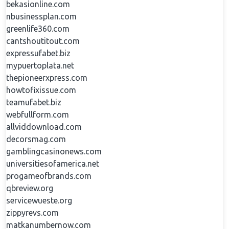
bekasionline.com
nbusinessplan.com
greenlife360.com
cantshoutitout.com
expressufabet.biz
mypuertoplata.net
thepioneerxpress.com
howtofixissue.com
teamufabet.biz
webfullform.com
allviddownload.com
decorsmag.com
gamblingcasinonews.com
universitiesofamerica.net
progameofbrands.com
qbreview.org
servicewueste.org
zippyrevs.com
matkanumbernow.com