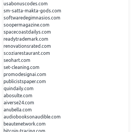
usabonuscodes.com
sm-satta-makta-gods.com
softwaredegimnasios.com
soopermagazine.com
spacecoastdailys.com
readytrademark.com
renovationsrated.com
scoziarestaurant.com
seohart.com
set-cleaning.com
promodesignai.com
publicistspaper.com
quindaily.com
abosulte.com
aiverse24.com
anubella.com
audiobooksonaudible.com
beautenetwork.com
bitcoin-tracing.com