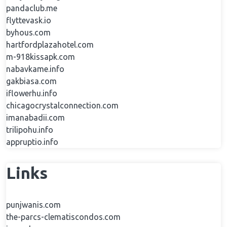
pandaclub.me
flyttevask.io
byhous.com
hartfordplazahotel.com
m-918kissapk.com
nabavkame.info
gakbiasa.com
iflowerhu.info
chicagocrystalconnection.com
imanabadii.com
trilipohu.info
appruptio.info
Links
punjwanis.com
the-parcs-clematiscondos.com