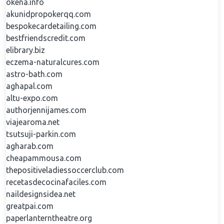
okena.info
akunidpropokerqq.com
bespokecardetailing.com
bestfriendscredit.com
elibrary.biz
eczema-naturalcures.com
astro-bath.com
aghapal.com
altu-expo.com
authorjennijames.com
viajearoma.net
tsutsuji-parkin.com
agharab.com
cheapammousa.com
thepositiveladiessoccerclub.com
recetasdecocinafaciles.com
naildesignsidea.net
greatpai.com
paperlanterntheatre.org