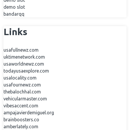
demo slot
demo slot
bandarqq
Links
usafullnewz.com
uktimenetwork.com
usaworldnewz.com
todayusaexplore.com
usalocality.com
usafournewz.com
thebalochhal.com
vehicularmaster.com
vibesaccent.com
ampajavierdemiguel.org
brainboosters.co
amberlately.com