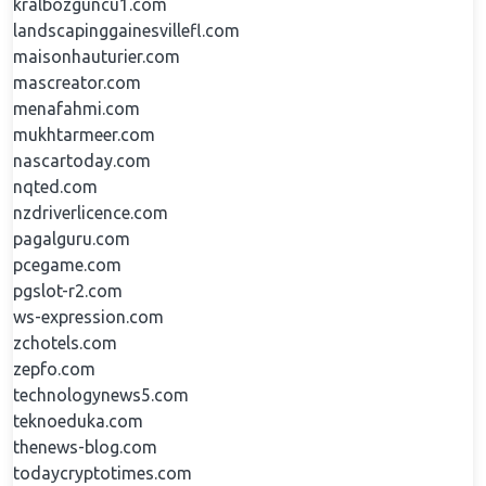
kralbozguncu1.com
landscapinggainesvillefl.com
maisonhauturier.com
mascreator.com
menafahmi.com
mukhtarmeer.com
nascartoday.com
nqted.com
nzdriverlicence.com
pagalguru.com
pcegame.com
pgslot-r2.com
ws-expression.com
zchotels.com
zepfo.com
technologynews5.com
teknoeduka.com
thenews-blog.com
todaycryptotimes.com