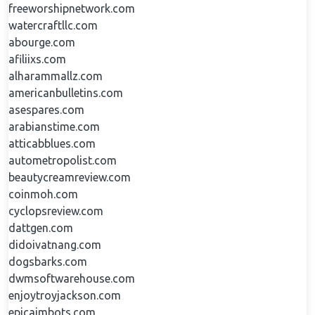
freeworshipnetwork.com
watercraftllc.com
abourge.com
afiliixs.com
alharammallz.com
americanbulletins.com
asespares.com
arabianstime.com
atticabblues.com
autometropolist.com
beautycreamreview.com
coinmoh.com
cyclopsreview.com
dattgen.com
didoivatnang.com
dogsbarks.com
dwmsoftwarehouse.com
enjoytroyjackson.com
epicaimbots.com