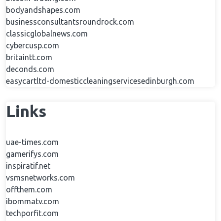
bodyandshapes.com
businessconsultantsroundrock.com
classicglobalnews.com
cybercusp.com
britaintt.com
deconds.com
easycartltd-domesticcleaningservicesedinburgh.com
Links
uae-times.com
gamerifys.com
inspiratif.net
vsmsnetworks.com
offthem.com
ibommatv.com
techporfit.com