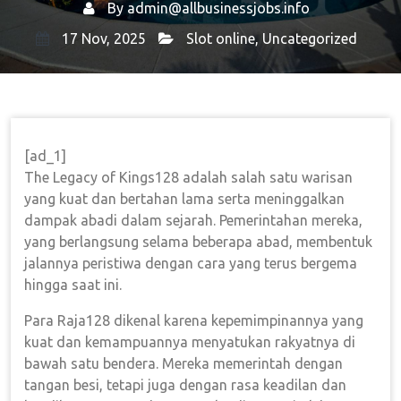
By
admin@allbusinessjobs.info
17 Nov, 2025
Slot online
,
Uncategorized
Home
Slot Online
→
→ Warisan Para Raja128:
Bagaimana Pemerintahan Mereka Membentuk Sejarah
[ad_1]
The Legacy of Kings128 adalah salah satu warisan
yang kuat dan bertahan lama serta meninggalkan
dampak abadi dalam sejarah. Pemerintahan mereka,
yang berlangsung selama beberapa abad, membentuk
jalannya peristiwa dengan cara yang terus bergema
hingga saat ini.
Para Raja128 dikenal karena kepemimpinannya yang
kuat dan kemampuannya menyatukan rakyatnya di
bawah satu bendera. Mereka memerintah dengan
tangan besi, tetapi juga dengan rasa keadilan dan