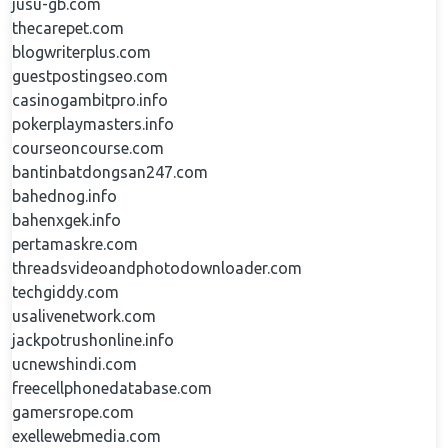
jusu-gb.com
thecarepet.com
blogwriterplus.com
guestpostingseo.com
casinogambitpro.info
pokerplaymasters.info
courseoncourse.com
bantinbatdongsan247.com
bahednog.info
bahenxgek.info
pertamaskre.com
threadsvideoandphotodownloader.com
techgiddy.com
usalivenetwork.com
jackpotrushonline.info
ucnewshindi.com
freecellphonedatabase.com
gamersrope.com
exellewebmedia.com