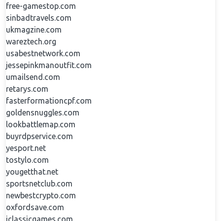
free-gamestop.com
sinbadtravels.com
ukmagzine.com
wareztech.org
usabestnetwork.com
jessepinkmanoutfit.com
umailsend.com
retarys.com
fasterformationcpf.com
goldensnuggles.com
lookbattlemap.com
buyrdpservice.com
yesport.net
tostylo.com
yougetthat.net
sportsnetclub.com
newbestcrypto.com
oxfordsave.com
iclassicgames.com