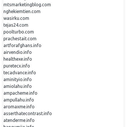
mtsmarketingblog.com
nghekiemtien.com
wasirku.com
tejas24.com
poolturbo.com
prachestait.com
artforafghans.info
airvendio.info
healthexe.info
puretecx.info
tecadvance.info
aminityio.info
amiolahu.info
ampacheme.info
ampullahu.info
aromaxme.info
asserthatecontrast.info
atenderme.info