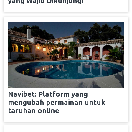
yang Wajib Dikunjungi
Navibet: Platform yang
mengubah permainan untuk
taruhan online