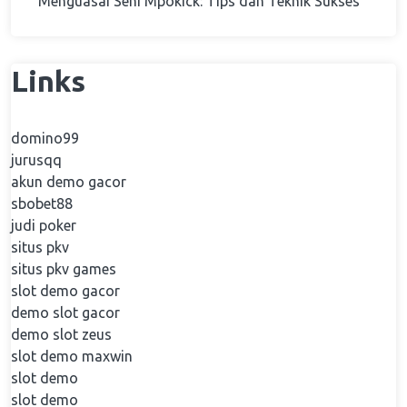
Menguasai Seni Mpokick: Tips dan Teknik Sukses
Links
domino99
jurusqq
akun demo gacor
sbobet88
judi poker
situs pkv
situs pkv games
slot demo gacor
demo slot gacor
demo slot zeus
slot demo maxwin
slot demo
slot demo