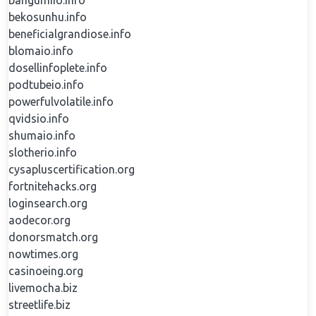
bangumiio.info
bekosunhu.info
beneficialgrandiose.info
blomaio.info
dosellinfoplete.info
podtubeio.info
powerfulvolatile.info
qvidsio.info
shumaio.info
slotherio.info
cysapluscertification.org
fortnitehacks.org
loginsearch.org
aodecor.org
donorsmatch.org
nowtimes.org
casinoeing.org
livemocha.biz
streetlife.biz