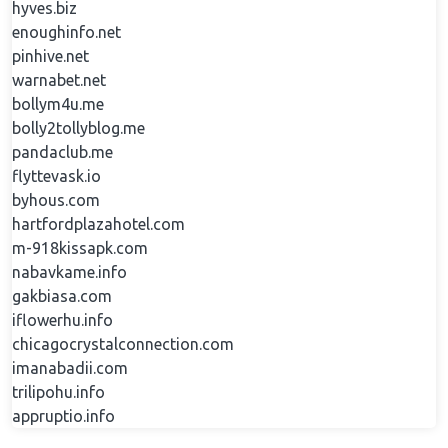
hyves.biz
enoughinfo.net
pinhive.net
warnabet.net
bollym4u.me
bolly2tollyblog.me
pandaclub.me
flyttevask.io
byhous.com
hartfordplazahotel.com
m-918kissapk.com
nabavkame.info
gakbiasa.com
iflowerhu.info
chicagocrystalconnection.com
imanabadii.com
trilipohu.info
appruptio.info