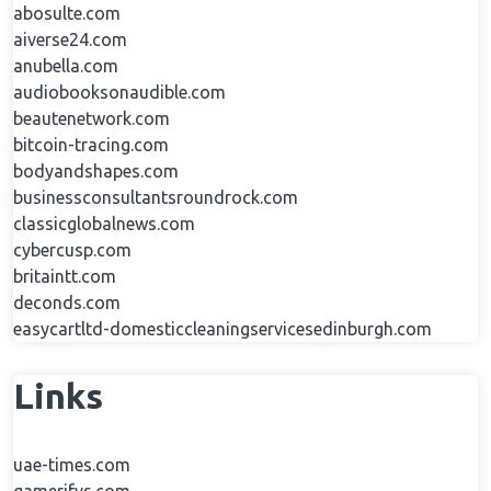
abosulte.com
aiverse24.com
anubella.com
audiobooksonaudible.com
beautenetwork.com
bitcoin-tracing.com
bodyandshapes.com
businessconsultantsroundrock.com
classicglobalnews.com
cybercusp.com
britaintt.com
deconds.com
easycartltd-domesticcleaningservicesedinburgh.com
Links
uae-times.com