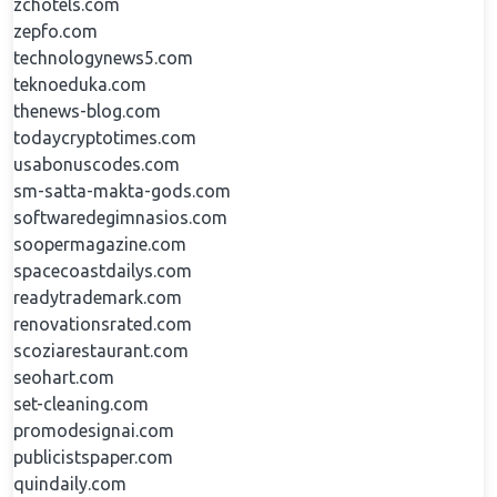
zchotels.com
zepfo.com
technologynews5.com
teknoeduka.com
thenews-blog.com
todaycryptotimes.com
usabonuscodes.com
sm-satta-makta-gods.com
softwaredegimnasios.com
soopermagazine.com
spacecoastdailys.com
readytrademark.com
renovationsrated.com
scoziarestaurant.com
seohart.com
set-cleaning.com
promodesignai.com
publicistspaper.com
quindaily.com