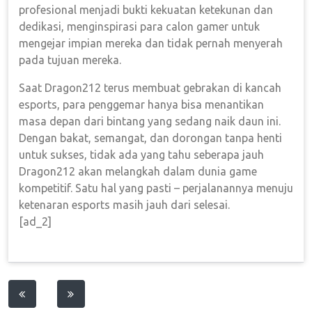
profesional menjadi bukti kekuatan ketekunan dan
dedikasi, menginspirasi para calon gamer untuk
mengejar impian mereka dan tidak pernah menyerah
pada tujuan mereka.
Saat Dragon212 terus membuat gebrakan di kancah
esports, para penggemar hanya bisa menantikan
masa depan dari bintang yang sedang naik daun ini.
Dengan bakat, semangat, dan dorongan tanpa henti
untuk sukses, tidak ada yang tahu seberapa jauh
Dragon212 akan melangkah dalam dunia game
kompetitif. Satu hal yang pasti – perjalanannya menuju
ketenaran esports masih jauh dari selesai.
[ad_2]
Post