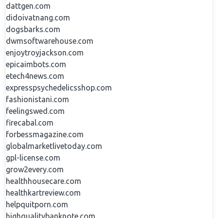
dattgen.com
didoivatnang.com
dogsbarks.com
dwmsoftwarehouse.com
enjoytroyjackson.com
epicaimbots.com
etech4news.com
expresspsychedelicsshop.com
fashionistani.com
feelingswed.com
firecabal.com
forbessmagazine.com
globalmarketlivetoday.com
gpl-license.com
grow2every.com
healthhousecare.com
healthkartreview.com
helpquitporn.com
highqualitybanknote.com