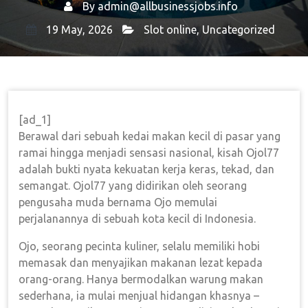
By
admin@allbusinessjobs.info
19 May, 2026
Slot online
,
Uncategorized
Home
Slot Online
→
→ Dari Awal yang Sederhana
hingga Sukses Nasional: Kisah Ojol77
[ad_1]
Berawal dari sebuah kedai makan kecil di pasar yang
ramai hingga menjadi sensasi nasional, kisah Ojol77
adalah bukti nyata kekuatan kerja keras, tekad, dan
semangat. Ojol77 yang didirikan oleh seorang
pengusaha muda bernama Ojo memulai
perjalanannya di sebuah kota kecil di Indonesia.
Ojo, seorang pecinta kuliner, selalu memiliki hobi
memasak dan menyajikan makanan lezat kepada
orang-orang. Hanya bermodalkan warung makan
sederhana, ia mulai menjual hidangan khasnya –