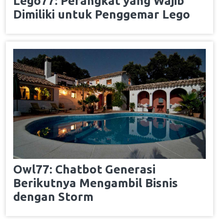
Lego77: Perangkat yang Wajib
Dimiliki untuk Penggemar Lego
Owl77: Chatbot Generasi
Berikutnya Mengambil Bisnis
dengan Storm