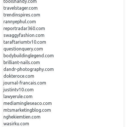
toolshandy.com
travelstager.com
trendinspires.com
rannyephul.com
reportradar360.com
swaggyfashion.com
taraftariumtv10.com
questionquery.com
bodybuildinglegend.com
brilliant-nails.com
dandr-photography.com
dokteroce.com
journal-francais.com
justintv10.com
lawyerule.com
mediamingleseaco.com
mtsmarketingblog.com
nghekiemtien.com
wasirku.com