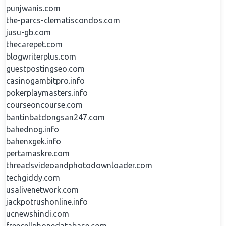
punjwanis.com
the-parcs-clematiscondos.com
jusu-gb.com
thecarepet.com
blogwriterplus.com
guestpostingseo.com
casinogambitpro.info
pokerplaymasters.info
courseoncourse.com
bantinbatdongsan247.com
bahednog.info
bahenxgek.info
pertamaskre.com
threadsvideoandphotodownloader.com
techgiddy.com
usalivenetwork.com
jackpotrushonline.info
ucnewshindi.com