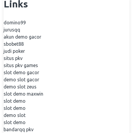
Links
domino99
jurusqq
akun demo gacor
sbobet88
judi poker
situs pkv
situs pkv games
slot demo gacor
demo slot gacor
demo slot zeus
slot demo maxwin
slot demo
slot demo
demo slot
slot demo
bandarqq pkv