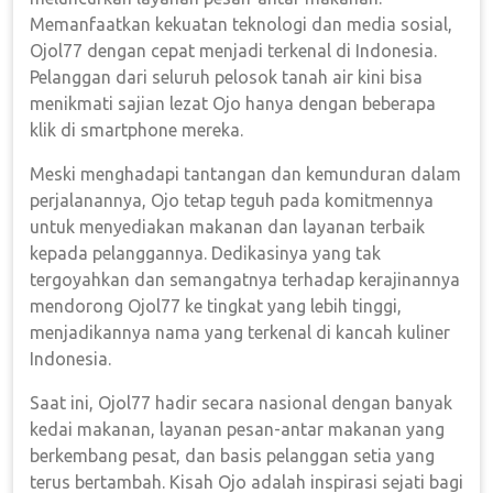
Memanfaatkan kekuatan teknologi dan media sosial,
Ojol77 dengan cepat menjadi terkenal di Indonesia.
Pelanggan dari seluruh pelosok tanah air kini bisa
menikmati sajian lezat Ojo hanya dengan beberapa
klik di smartphone mereka.
Meski menghadapi tantangan dan kemunduran dalam
perjalanannya, Ojo tetap teguh pada komitmennya
untuk menyediakan makanan dan layanan terbaik
kepada pelanggannya. Dedikasinya yang tak
tergoyahkan dan semangatnya terhadap kerajinannya
mendorong Ojol77 ke tingkat yang lebih tinggi,
menjadikannya nama yang terkenal di kancah kuliner
Indonesia.
Saat ini, Ojol77 hadir secara nasional dengan banyak
kedai makanan, layanan pesan-antar makanan yang
berkembang pesat, dan basis pelanggan setia yang
terus bertambah. Kisah Ojo adalah inspirasi sejati bagi