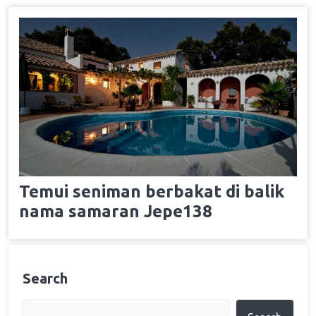
Temui seniman berbakat di balik
nama samaran Jepe138
Search