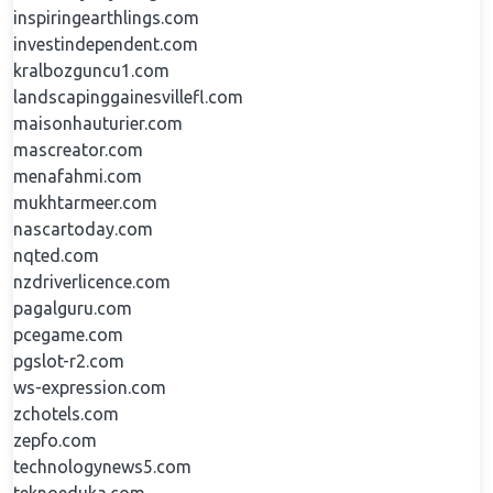
inspiringearthlings.com
investindependent.com
kralbozguncu1.com
landscapinggainesvillefl.com
maisonhauturier.com
mascreator.com
menafahmi.com
mukhtarmeer.com
nascartoday.com
nqted.com
nzdriverlicence.com
pagalguru.com
pcegame.com
pgslot-r2.com
ws-expression.com
zchotels.com
zepfo.com
technologynews5.com