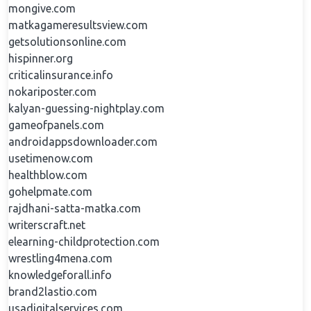
mongive.com
matkagameresultsview.com
getsolutionsonline.com
hispinner.org
criticalinsurance.info
nokariposter.com
kalyan-guessing-nightplay.com
gameofpanels.com
androidappsdownloader.com
usetimenow.com
healthblow.com
gohelpmate.com
rajdhani-satta-matka.com
writerscraft.net
elearning-childprotection.com
wrestling4mena.com
knowledgeforall.info
brand2lastio.com
usadigitalservices.com