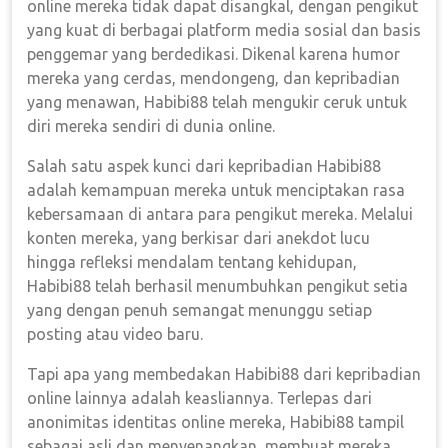
online mereka tidak dapat disangkal, dengan pengikut
yang kuat di berbagai platform media sosial dan basis
penggemar yang berdedikasi. Dikenal karena humor
mereka yang cerdas, mendongeng, dan kepribadian
yang menawan, Habibi88 telah mengukir ceruk untuk
diri mereka sendiri di dunia online.
Salah satu aspek kunci dari kepribadian Habibi88
adalah kemampuan mereka untuk menciptakan rasa
kebersamaan di antara para pengikut mereka. Melalui
konten mereka, yang berkisar dari anekdot lucu
hingga refleksi mendalam tentang kehidupan,
Habibi88 telah berhasil menumbuhkan pengikut setia
yang dengan penuh semangat menunggu setiap
posting atau video baru.
Tapi apa yang membedakan Habibi88 dari kepribadian
online lainnya adalah keasliannya. Terlepas dari
anonimitas identitas online mereka, Habibi88 tampil
sebagai asli dan menyenangkan, membuat mereka