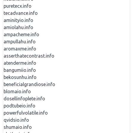
puretecx.info
tecadvance.info
aminityio.info
amiolahu.info
ampacheme.info
ampullahu.info
aromaxme.info
asserthatecontrast.info
atenderme.info
bangumiio.info
bekosunhu.info
beneficialgrandiose.info
blomaio.info
dosellinfoplete.info
podtubeio.info
powerfulvolatile.info
qvidsio.info
shumaio.info