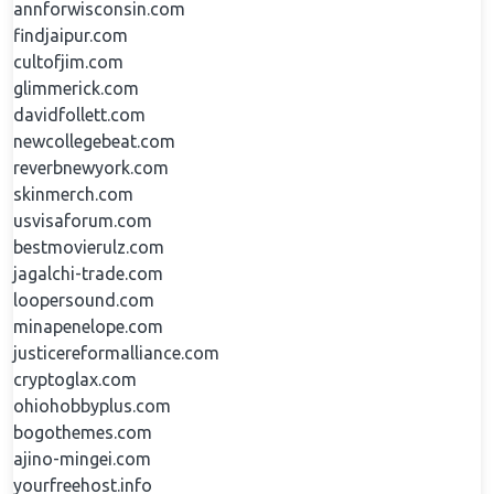
annforwisconsin.com
findjaipur.com
cultofjim.com
glimmerick.com
davidfollett.com
newcollegebeat.com
reverbnewyork.com
skinmerch.com
usvisaforum.com
bestmovierulz.com
jagalchi-trade.com
loopersound.com
minapenelope.com
justicereformalliance.com
cryptoglax.com
ohiohobbyplus.com
bogothemes.com
ajino-mingei.com
yourfreehost.info