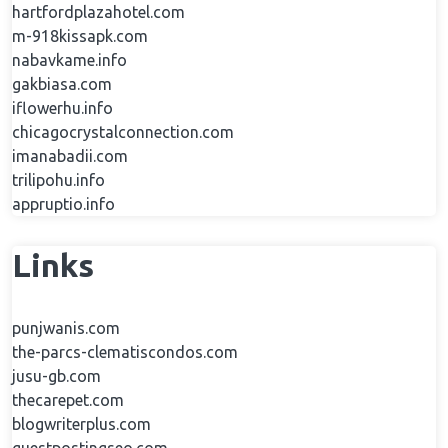
hartfordplazahotel.com
m-918kissapk.com
nabavkame.info
gakbiasa.com
iflowerhu.info
chicagocrystalconnection.com
imanabadii.com
trilipohu.info
appruptio.info
Links
punjwanis.com
the-parcs-clematiscondos.com
jusu-gb.com
thecarepet.com
blogwriterplus.com