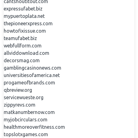
cantshoutitout.com
expressufabet.biz
mypuertoplata.net
thepioneerxpress.com
howtofixissue.com
teamufabet.biz
webfullform.com
allviddownload.com
decorsmag.com
gamblingcasinonews.com
universitiesofamerica.net
progameofbrands.com
qbreview.org
servicewueste.org
zippyrevs.com
matkanumbernow.com
myjobcirculars.com
healthmoreoverfitness.com
topslotxgames.com