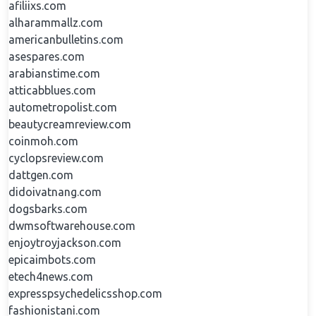
afiliixs.com
alharammallz.com
americanbulletins.com
asespares.com
arabianstime.com
atticabblues.com
autometropolist.com
beautycreamreview.com
coinmoh.com
cyclopsreview.com
dattgen.com
didoivatnang.com
dogsbarks.com
dwmsoftwarehouse.com
enjoytroyjackson.com
epicaimbots.com
etech4news.com
expresspsychedelicsshop.com
fashionistani.com