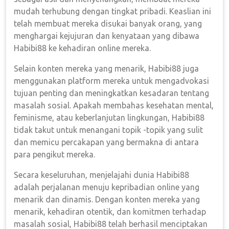
mudah terhubung dengan tingkat pribadi. Keaslian ini
telah membuat mereka disukai banyak orang, yang
menghargai kejujuran dan kenyataan yang dibawa
Habibi88 ke kehadiran online mereka.
Selain konten mereka yang menarik, Habibi88 juga
menggunakan platform mereka untuk mengadvokasi
tujuan penting dan meningkatkan kesadaran tentang
masalah sosial. Apakah membahas kesehatan mental,
feminisme, atau keberlanjutan lingkungan, Habibi88
tidak takut untuk menangani topik -topik yang sulit
dan memicu percakapan yang bermakna di antara
para pengikut mereka.
Secara keseluruhan, menjelajahi dunia Habibi88
adalah perjalanan menuju kepribadian online yang
menarik dan dinamis. Dengan konten mereka yang
menarik, kehadiran otentik, dan komitmen terhadap
masalah sosial, Habibi88 telah berhasil menciptakan