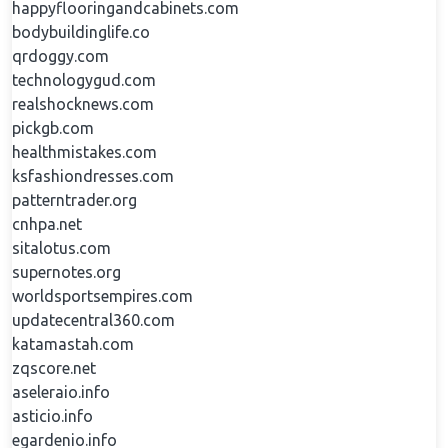
happyflooringandcabinets.com
bodybuildinglife.co
qrdoggy.com
technologygud.com
realshocknews.com
pickgb.com
healthmistakes.com
ksfashiondresses.com
patterntrader.org
cnhpa.net
sitalotus.com
supernotes.org
worldsportsempires.com
updatecentral360.com
katamastah.com
zqscore.net
aseleraio.info
asticio.info
egardenio.info