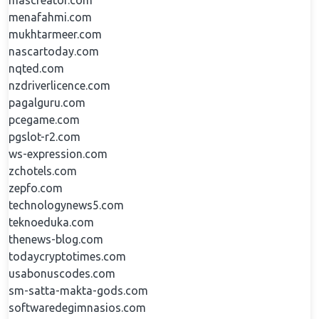
mascreator.com
menafahmi.com
mukhtarmeer.com
nascartoday.com
nqted.com
nzdriverlicence.com
pagalguru.com
pcegame.com
pgslot-r2.com
ws-expression.com
zchotels.com
zepfo.com
technologynews5.com
teknoeduka.com
thenews-blog.com
todaycryptotimes.com
usabonuscodes.com
sm-satta-makta-gods.com
softwaredegimnasios.com