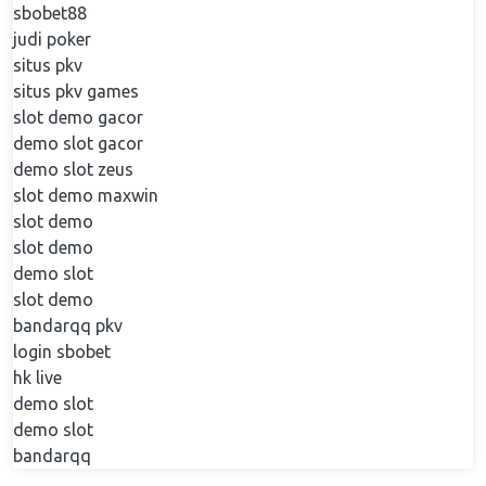
sbobet88
judi poker
situs pkv
situs pkv games
slot demo gacor
demo slot gacor
demo slot zeus
slot demo maxwin
slot demo
slot demo
demo slot
slot demo
bandarqq pkv
login sbobet
hk live
demo slot
demo slot
bandarqq