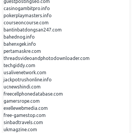
guestpostingseo.com
casinogambitpro.info
pokerplaymasters.info
courseoncourse.com
bantinbatdongsan247.com
bahednog.info
bahenxgek.info
pertamaskre.com
threadsvideoandphotodownloader.com
techgiddy.com
usalivenetwork.com
jackpotrushonline.info
ucnewshindi.com
freecellphonedatabase.com
gamersrope.com
exellewebmedia.com
free-gamestop.com
sinbadtravels.com
ukmagzine.com