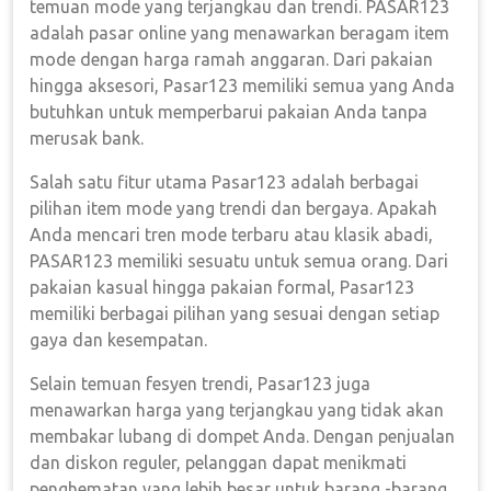
temuan mode yang terjangkau dan trendi. PASAR123
adalah pasar online yang menawarkan beragam item
mode dengan harga ramah anggaran. Dari pakaian
hingga aksesori, Pasar123 memiliki semua yang Anda
butuhkan untuk memperbarui pakaian Anda tanpa
merusak bank.
Salah satu fitur utama Pasar123 adalah berbagai
pilihan item mode yang trendi dan bergaya. Apakah
Anda mencari tren mode terbaru atau klasik abadi,
PASAR123 memiliki sesuatu untuk semua orang. Dari
pakaian kasual hingga pakaian formal, Pasar123
memiliki berbagai pilihan yang sesuai dengan setiap
gaya dan kesempatan.
Selain temuan fesyen trendi, Pasar123 juga
menawarkan harga yang terjangkau yang tidak akan
membakar lubang di dompet Anda. Dengan penjualan
dan diskon reguler, pelanggan dapat menikmati
penghematan yang lebih besar untuk barang -barang