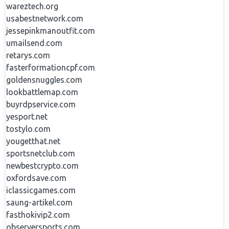
wareztech.org
usabestnetwork.com
jessepinkmanoutfit.com
umailsend.com
retarys.com
fasterformationcpf.com
goldensnuggles.com
lookbattlemap.com
buyrdpservice.com
yesport.net
tostylo.com
yougetthat.net
sportsnetclub.com
newbestcrypto.com
oxfordsave.com
iclassicgames.com
saung-artikel.com
fasthokivip2.com
observersports.com