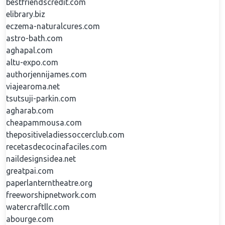
bestfriendscredit.com
elibrary.biz
eczema-naturalcures.com
astro-bath.com
aghapal.com
altu-expo.com
authorjennijames.com
viajearoma.net
tsutsuji-parkin.com
agharab.com
cheapammousa.com
thepositiveladiessoccerclub.com
recetasdecocinafaciles.com
naildesignsidea.net
greatpai.com
paperlanterntheatre.org
freeworshipnetwork.com
watercraftllc.com
abourge.com