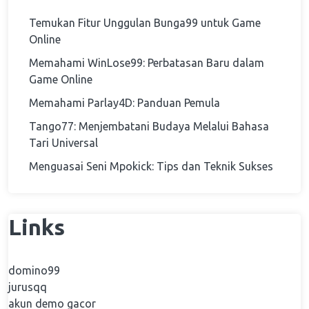
Temukan Fitur Unggulan Bunga99 untuk Game
Online
Memahami WinLose99: Perbatasan Baru dalam
Game Online
Memahami Parlay4D: Panduan Pemula
Tango77: Menjembatani Budaya Melalui Bahasa
Tari Universal
Menguasai Seni Mpokick: Tips dan Teknik Sukses
Links
domino99
jurusqq
akun demo gacor