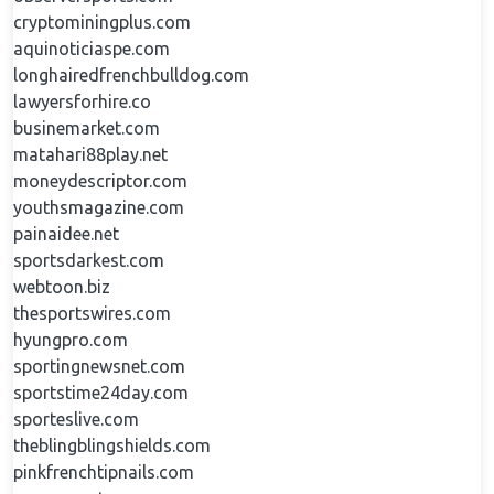
cryptominingplus.com
aquinoticiaspe.com
longhairedfrenchbulldog.com
lawyersforhire.co
businemarket.com
matahari88play.net
moneydescriptor.com
youthsmagazine.com
painaidee.net
sportsdarkest.com
webtoon.biz
thesportswires.com
hyungpro.com
sportingnewsnet.com
sportstime24day.com
sporteslive.com
theblingblingshields.com
pinkfrenchtipnails.com