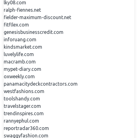
lky08.com
ralph-fiennes.net
fielder-maximum-discount.net
fitfllex.com
genesisbusinesscredit.com
inforuang.com
kindsmarket.com
luvelylife.com
macramb.com
mypet-diary.com
oxweekly.com
panamacitydeckcontractors.com
westfashions.com
toolshandy.com
travelstager.com
trendinspires.com
rannyephul.com
reportradar360.com
swaggyfashion.com