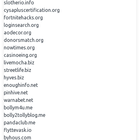
slotherio.info
cysapluscertification.org
fortnitehacks.org
loginsearch.org
aodecor.org
donorsmatch.org
nowtimes.org
casinoeing.org
livemocha.biz
streetlife.biz
hyves.biz
enoughinfo.net
pinhive.net
warnabet.net
bollym4u.me
bolly2tollyblog.me
pandaclub.me
flyttevask.io
byhous.com