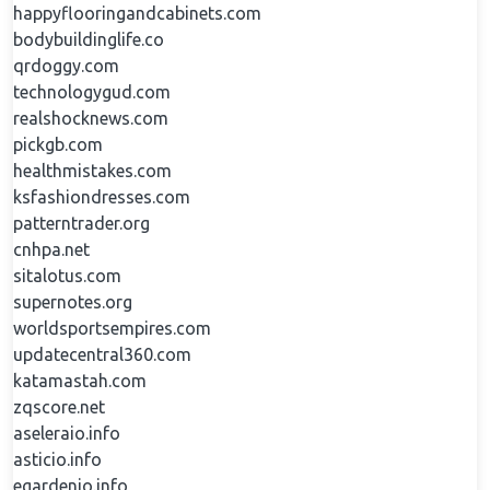
happyflooringandcabinets.com
bodybuildinglife.co
qrdoggy.com
technologygud.com
realshocknews.com
pickgb.com
healthmistakes.com
ksfashiondresses.com
patterntrader.org
cnhpa.net
sitalotus.com
supernotes.org
worldsportsempires.com
updatecentral360.com
katamastah.com
zqscore.net
aseleraio.info
asticio.info
egardenio.info