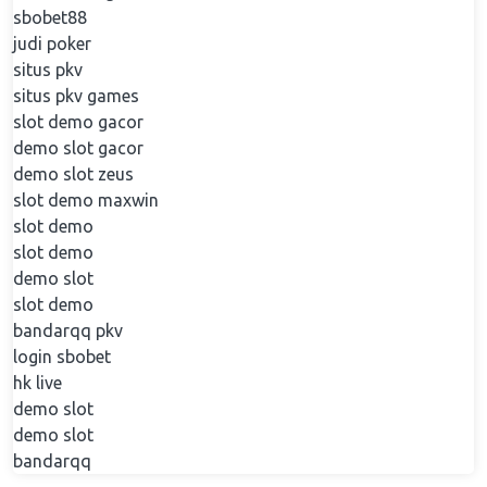
sbobet88
judi poker
situs pkv
situs pkv games
slot demo gacor
demo slot gacor
demo slot zeus
slot demo maxwin
slot demo
slot demo
demo slot
slot demo
bandarqq pkv
login sbobet
hk live
demo slot
demo slot
bandarqq